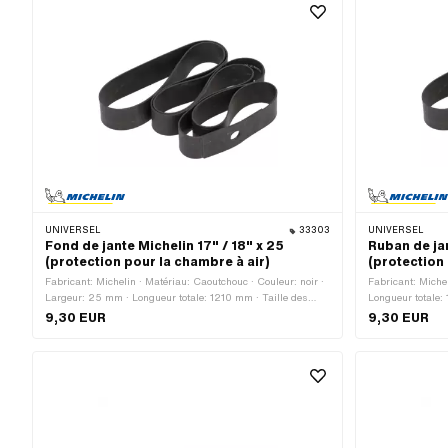
UNIVERSEL
33303
UNIVERSEL
Fond de jante Michelin 17" / 18" x 25
Ruban de ja
(protection pour la chambre à air)
(protection 
Fabricant: Michelin · Matériau: Caoutchouc · Couleur: noir ·
Fabricant: Michel
Largeur: 25 mm · Longueur totale: 1210 mm · Taille des
Longueur totale:
roues: 17 - 18 "
roues: 18 - 19 "
9,30 EUR
9,30 EUR