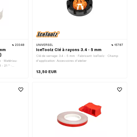
23348
UNIVERSEL
15787
 mm
IceToolz Clé à rayons 3.4 - 5 mm
)
Clé de serrage: 3.4 - 5 mm · Fabricant: IceToolz · Champ
m · Matériau:
d'application: Accessoires d'atelier
 - 21 " ·
13,50 EUR