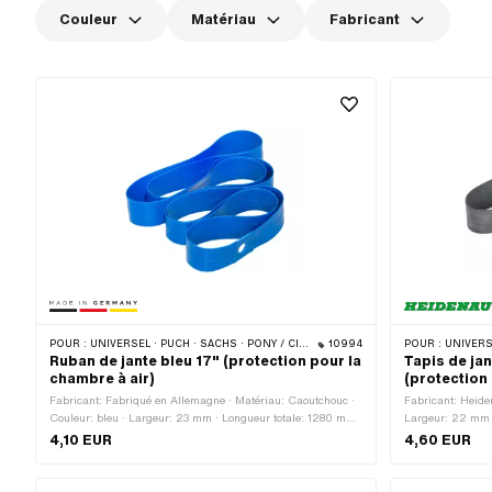
Couleur
Matériau
Fabricant
POUR :
UNIVERSEL · PUCH · SACHS · PONY / CILO (BÊTA 521 & 512) · PIAGGIO · ZÜNDAPP BELMONDO · TOMOS
10994
POUR :
UNIVERSEL · PUCH · SACHS · PONY
Ruban de jante bleu 17" (protection pour la
Tapis de ja
chambre à air)
(protection 
Fabricant: Fabriqué en Allemagne · Matériau: Caoutchouc ·
Fabricant: Heide
Couleur: bleu · Largeur: 23 mm · Longueur totale: 1280 mm
Largeur: 22 mm ·
· Taille des roues: 17 "
roues: 16 - 17 "
4,10 EUR
4,60 EUR