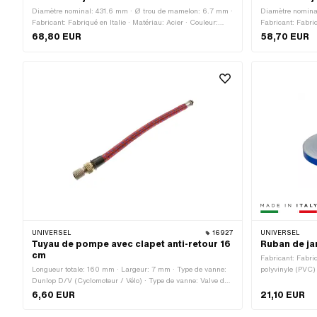
Diamètre nominal: 431.6 mm · Ø trou de mamelon: 6.7 mm ·
Diamètre nomina
Fabricant: Fabriqué en Italie · Matériau: Acier · Couleur:
Fabricant: Fabriq
Chrome · Profondeur du fond de jante: 3.6 mm · Surface:
chromé · Couleur
68,80 EUR
58,70 EUR
chromé · Ouverture de bouche [pouces]: 1.2 " · Ouverture
mm · Ouverture d
[mm]: 29.4 mm · Taille des roues: 17 " · Largeur totale à
34.6 mm · Taille 
l'extérieur: 36.8 mm · Nombre de trous de rayons: 36 pcs
l'extérieur: 51.
UNIVERSEL
16927
UNIVERSEL
Tuyau de pompe avec clapet anti-retour 16
Ruban de ja
cm
Fabricant: Fabriq
Longueur totale: 160 mm · Largeur: 7 mm · Type de vanne:
polyvinyle (PVC)
Dunlop D/V (Cyclomoteur / Vélo) · Type de vanne: Valve de
Colle · Longueur 
voiture TR4 · Type de vanne: Valve de voiture TR6 · Type de
Largeur: 5 mm · 
6,60 EUR
21,10 EUR
vanne: Vanne automatique TR87 (coudée à 90°) · Champ
d'application: Accessoires d'atelier · Matériau: Textile ·