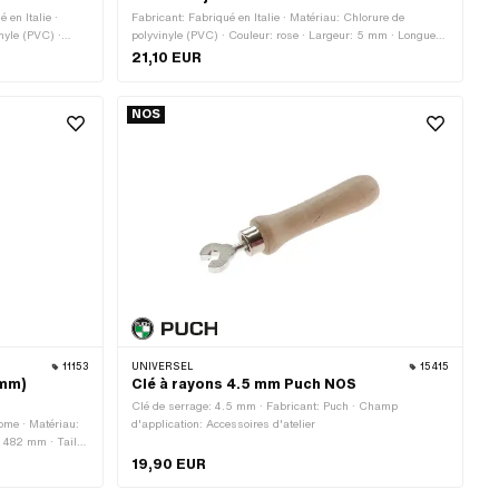
 en Italie ·
Fabricant: Fabriqué en Italie · Matériau: Chlorure de
nyle (PVC) ·
polyvinyle (PVC) · Couleur: rose · Largeur: 5 mm · Longueur
 · Composition
totale: 6000 mm · Composition du verso: Colle · Lieu
21,10 EUR
d'utilisation: Roue · Transferfolie: Non
NOS
11153
UNIVERSEL
15415
 mm)
Clé à rayons 4.5 mm Puch NOS
Clé de serrage: 4.5 mm · Fabricant: Puch · Champ
rome · Matériau:
d'application: Accessoires d'atelier
: 482 mm · Taille
te: 8.5 mm ·
19,90 EUR
erture de bouche
· Ø trou de