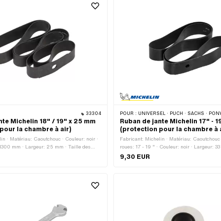
33304
POUR :
UNIVERSEL · PUCH · SACHS · PONY / CILO (BÊTA 521 & 512) · PIAGGIO · ZÜNDAPP BELMOND
nte Michelin 18" / 19" x 25 mm
Ruban de jante Michelin 17" - 
pour la chambre à air)
(protection pour la chambre à 
in · Matériau: Caoutchouc · Couleur: noir ·
Fabricant: Michelin · Matériau: Caoutchouc 
 1300 mm · Largeur: 25 mm · Taille des
roues: 17 - 19 " · Couleur: noir · Largeur: 
9,30 EUR