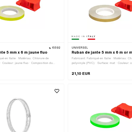
15592
UNIVERSEL
nte 5 mm x 6 m jaune fluo
Ruban de jante 5 mm x 6 m or 
ué en Italie · Matériau: Chlorure de
Fabricant: Fabriqué en Italie · Matériau: Ch
 · Couleur: jaune fluo · Composition du
polyvinyle (PVC) · Surface: mat · Couleur: 
ngueur totale: 6000 mm · Lieu d'utilisation:
du verso: Colle · Longueur totale: 6000 mm
5 mm · Transferfolie: Non
d'utilisation: Roue · Largeur: 5 mm · Transf
21,10 EUR