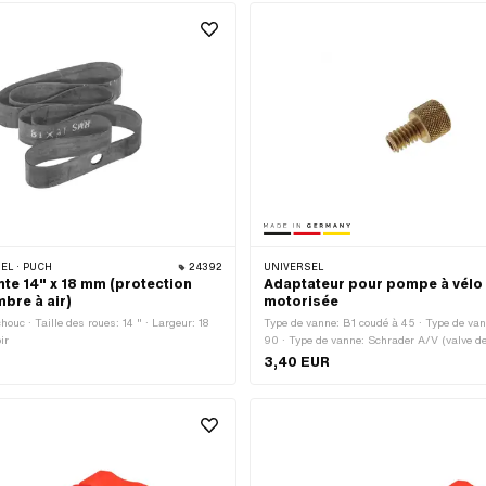
mamelon: 5.3 mm · Nombre de trous de ray
EL · PUCH
24392
UNIVERSEL
nte 14" x 18 mm (protection
Adaptateur pour pompe à vélo 
bre à air)
motorisée
ouc · Taille des roues: 14 " · Largeur: 18
Type de vanne: B1 coudé à 45 · Type de va
ir
90 · Type de vanne: Schrader A/V (valve de
normale) · Type de vanne: Valve de voiture 
3,40 EUR
vanne: Valve de voiture TR6 · Type de vann
automatique TR87 (coudée à 90°) · Fabrica
Allemagne · Champ d'application: Accessoir
Matériau: Laiton · Nombre de composants: 