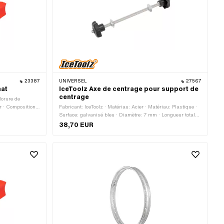
23387
UNIVERSEL
27567
mat
IceToolz Axe de centrage pour support de
centrage
lorure de
or · Composition
Fabricant: IceToolz · Matériau: Acier · Matériau: Plastique ·
 · Lieu
Surface: galvanisé bleu · Diamètre: 7 mm · Longueur totale:
erfolie: Oui
220 mm
38,70 EUR