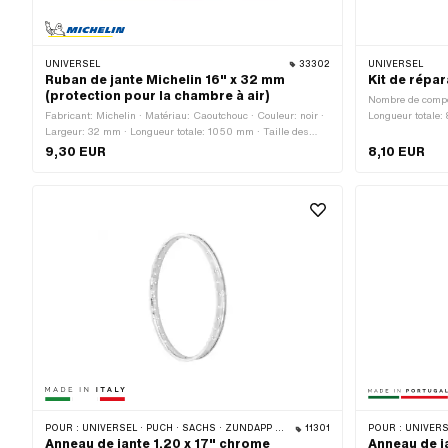
UNIVERSEL
33302
UNIVERSEL
Ruban de jante Michelin 16" x 32 mm
Kit de répar
(protection pour la chambre à air)
Nombre de compo
Fabricant: Michelin · Matériau: Caoutchouc · Couleur: noir ·
Longueur totale
Largeur: 32 mm · Longueur totale: 1050 mm · Taille des
mm
roues: 16 "
9,30 EUR
8,10 EUR
POUR :
UNIVERSEL · PUCH · SACHS · ZÜNDAPP BELMONDO
11301
POUR :
UNIVERSEL 
Anneau de jante 1.20 x 17" chrome
Anneau de j