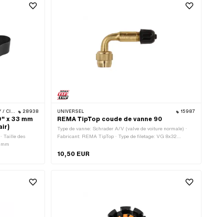
O · BYE BIKE
28938
UNIVERSEL
15987
19" x 33 mm
REMA TipTop coude de vanne 90
air)
Type de vanne: Schrader A/V (valve de voiture normale) ·
· Taille des
Fabricant: REMA TipTop · Type de filetage: VG 8x32
33 mm
(8x0.794 mm)
10,50 EUR