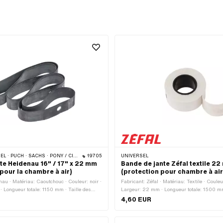
 / CILO (BÊTA 521 & 512) · PIAGGIO · ZÜNDAPP BELMONDO · TOMOS · BYE BIKE · ALPA CHOPPER / TURBO · CILO
19705
UNIVERSEL
nte Heidenau 16" / 17" x 22 mm
Bande de jante Zéfal textile 2
pour la chambre à air)
(protection pour chambre à air
nau · Matériau: Caoutchouc · Couleur: noir ·
Fabricant: Zéfal · Matériau: Textile · Couleu
 Longueur totale: 1150 mm · Taille des
Largeur: 22 mm · Longueur totale: 1500 mm
roues: 1 - 21 "
4,60 EUR