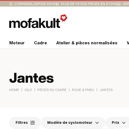
L'ORIGINAL DEPUIS 2010
PLUS DE 15'000 PIÈCES EN STOCK
SER
Moteur
Cadre
Atelier & pièces normalisées
V
Jantes
|
|
|
|
HOME
CILO
PIÈCES DU CADRE
ROUE & PNEU
JANTES
Filtres
Modèle de cyclomoteur
Prix