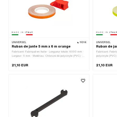
UNIVERSEL
11014
UNIVERSEL
Ruban de jante 5 mm x 6 m orange
Ruban de ja
Fabricant: Fabriqué en Italie · Longueur totale: 6000 mm ·
Fabricant: Fabriq
Largeur: 5 mm · Matériau: Chlorure de polyvinyle (PVC) ·
polyvinyle (PVC)
Couleur: orange · Composition du verso: Colle · Lieu
verso: Colle · Lo
d'utilisation: Roue · Transferfolie: Non
Roue · Largeur: 
21,10 EUR
21,10 EUR