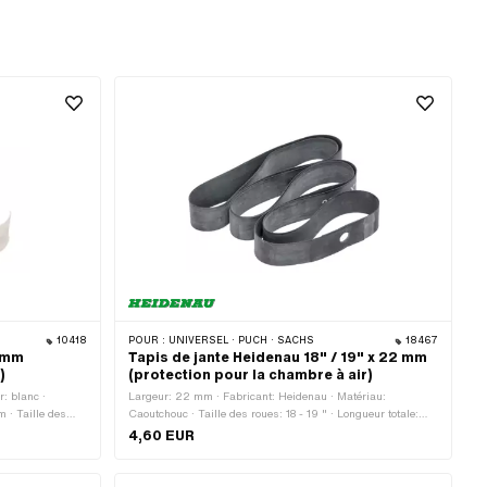
10418
POUR :
UNIVERSEL · PUCH · SACHS
18467
2 mm
Tapis de jante Heidenau 18" / 19" x 22 mm
)
(protection pour la chambre à air)
r: blanc ·
Largeur: 22 mm · Fabricant: Heidenau · Matériau:
 · Taille des
Caoutchouc · Taille des roues: 18 - 19 " · Longueur totale:
1320 mm · Couleur: noir
4,60 EUR