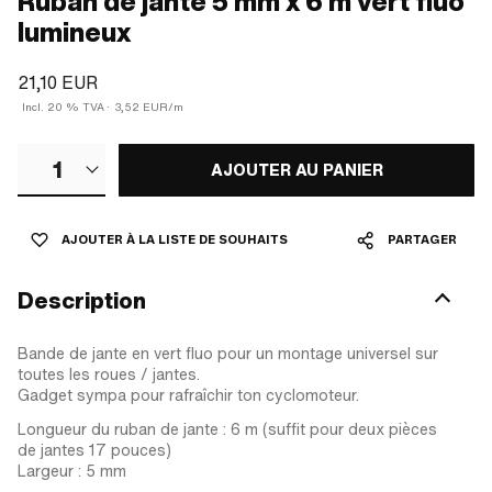
Ruban de jante 5 mm x 6 m vert fluo
lumineux
21,10 EUR
Incl. 20 % TVA
·
3,52 EUR/m
1
AJOUTER AU PANIER
AJOUTER À LA LISTE DE SOUHAITS
PARTAGER
Description
Bande de jante en vert fluo pour un montage universel sur
toutes les roues / jantes.
Gadget sympa pour rafraîchir ton cyclomoteur.
Longueur du ruban de jante : 6 m (suffit pour deux pièces
de jantes 17 pouces)
Largeur : 5 mm