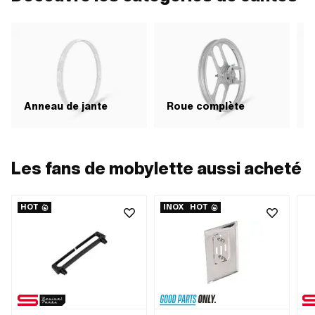
R
Anneau de jante
Roue complète
Les fans de mobylette aussi acheté
HOT
INOX
HOT