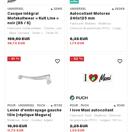
UNIVERSEL
32915
UNIVERSEL
26369
Casque intégral
Autocollant Motorex
Mofakultwear « Kult Line »
240x125 mm
noir (XS / S)
Fabricant: Motorex · Matériau:
Fabricant: mofakultwear · Couleur: noir
Chlorure de polyvinyle (PVC) · Largeur:
· Sexe: Unisexe · Taille: L · Taille: M ·
240 mm · Hauteur: 125 mm ·
Taille: S · Taille: XL · Taille: XS · Type
Composition du verso: Colle · Lieu
199,90 EUR
6,35 EUR
de fermeture: Fermeture à cliquet ·
d'utilisation: Universel · Transferfolie:
58,70 EUR
1,75 EUR
Autorisé dans le trafic routier: Oui ·
Non
Marque de certification: ECE 22.05
- 41 %
- 52 %
POUR :
UNIVERSEL · PUCH · SACHS · ZÜNDAPP BELMONDO · CILO · KREIDLER
15765
POUR :
PUCH
11340
Levier d'embrayage gauche
I love Maxi autocollant
tôle (réplique Magura)
Fabricant: Puch · Matériau: Chlorure
Matériau: Acier · Couleur: argent
de polyvinyle (PVC) · Largeur: 100 mm
· Hauteur: 31 mm · Composition du
19,90 EUR
2,25 EUR
verso: Colle · Résistance: Résistant
11,70 EUR
1,05 EUR