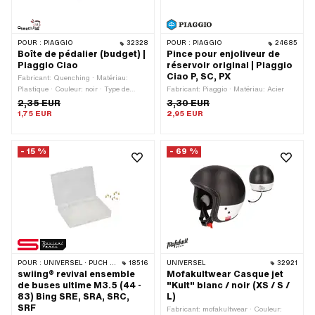
POUR :
PIAGGIO
32328
POUR :
PIAGGIO
24685
Boîte de pédalier (budget) |
Pince pour enjoliveur de
Piaggio Ciao
réservoir original | Piaggio
Ciao P, SC, PX
Fabricant: Quenching · Matériau:
Plastique · Couleur: noir · Type de
Fabricant: Piaggio · Matériau: Acier
palier: Palier lisse · Longueur totale:
2,35 EUR
3,30 EUR
15.6 mm · Ø collerette: 25.5 mm · Ø
1,75 EUR
2,95 EUR
intérieur: 16 mm · Ø extérieur: 21 mm ·
Piaggio numéro OEM: 102875
- 15 %
- 69 %
POUR :
UNIVERSEL · PUCH · SACHS
18516
UNIVERSEL
32921
swiing® revival ensemble
Mofakultwear Casque jet
de buses ultime M3.5 (44 -
"Kult" blanc / noir (XS / S /
83) Bing SRE, SRA, SRC,
L)
SRF
Fabricant: mofakultwear · Couleur: