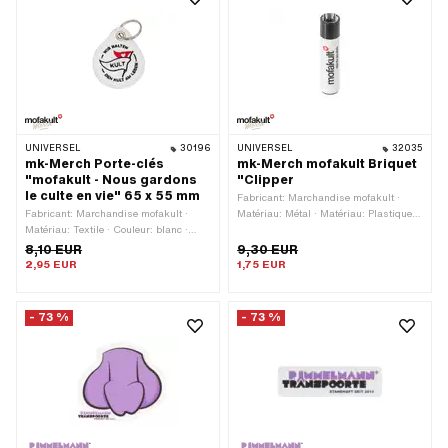
UNIVERSEL
30196
UNIVERSEL
32035
mk-Merch Porte-clés
mk-Merch mofakult Briquet
"mofakult - Nous gardons
"Clipper
le culte en vie" 65 x 55 mm
Fabricant: Marchandise mofakult ·
Fabricant: Marchandise mofakult ·
Matériau: Métal · Matériau: Plastique ·
Matériau: Textile · Couleur: blanc ·
Couleur: blanc · Largeur: 17 mm ·
Type de fermeture: Porte-clés ·
Largeur: 23 mm · Hauteur: 77 mm
8,10 EUR
9,30 EUR
Longueur totale: 65 mm · Largeur: 55
2,95 EUR
1,75 EUR
mm
- 73 %
- 73 %