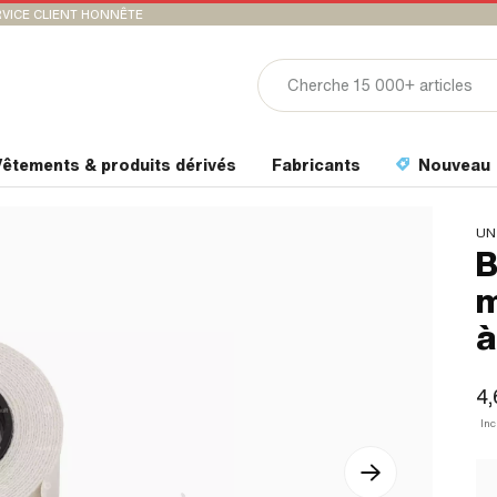
VICE CLIENT HONNÊTE
êtements & produits dérivés
Fabricants
Nouveau
UN
B
m
à
4,
In