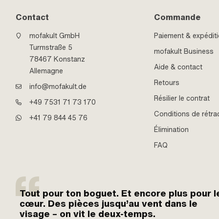
Contact
Commande
mofakult GmbH
Paiement & expédit
Turmstraße 5
mofakult Business
78467 Konstanz
Aide & contact
Allemagne
Retours
info@mofakult.de
Résilier le contrat
+49 7531 71 73 170
Conditions de rétra
+41 79 844 45 76
Élimination
FAQ
Tout pour ton boguet. Et encore plus pour l
cœur. Des pièces jusqu’au vent dans le
visage – on vit le deux-temps.