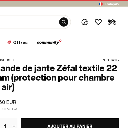
Français
Offres
IVERSEL
10418
ande de jante Zéfal textile 22
m (protection pour chambre
 air)
60 EUR
cl. 20 % TVA
1
AJOUTER AU PANIER