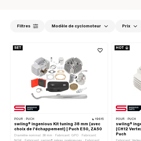
Filtres
Modèle de cyclomoteur
Prix
SET
HOT
POUR :
PUCH
19615
POUR :
PUCH
swiing® ingenious Kit tuning 38 mm (avec
swiing® ing
choix de l'échappement) | Puch E50, ZA50
(CH12 Verte
Puch
Diamètre nominal: 38 mm · Fabricant: GPO · Fabricant:
NGK · Fabricant: swiing® pièces ingénieuses · Fabricant:
Fabricant: Verte