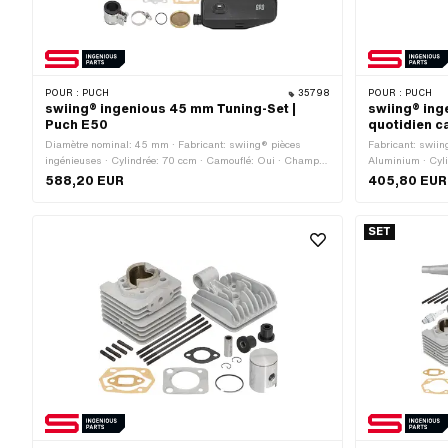
POUR :
PUCH
35798
POUR :
PUCH
swiing® ingenious 45 mm Tuning-Set |
swiing® ing
Puch E50
quotidien c
Diamètre nominal: 45 mm · Fabricant: swiing® pièces
Fabricant: swiin
ingénieuses · Cylindrée: 70 ccm · Camouflé: Oui · Champ
Aluminium · Cyl
d'application: Tuning
588,20 EUR
405,80 EUR
SET