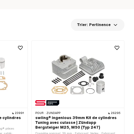
Trier:
Pertinence
23991
POUR :
ZÜNDAPP
26295
e cylindres
swiing® ingenious 39mm Kit de cylindres
Tuning avec culasse | Zündapp
Bergsteiger M25, M50 (Typ 247)
ng® pièces
e: sablé ·
Diamètre nominal: 39 mm · Fabricant: Vertex · Fabricant: