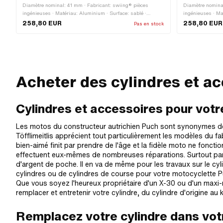
Diamètre nominal: 41 mm · Fabricant: swiing® pièces
Diamètre nominal
ingénieuses · Matériau: Aluminium · Surface: sablé ·
ingénieuses · Ma
Cylindrée: 55 ccm · Course du vilebrequin: 42 mm · Ø du
Cylindrée: 55 cc
258,80 EUR
258,80 EUR
Pas en stock
col du cylindre: 45 mm · Ø intérieur de la sortie: 20.5 mm ·
Filetage entrée: 
Ø intérieur de l’entrée: 15.3 mm · Filetage entrée: M6x1
les trous de l'en
(filetage standard) · Distance entre les trous de l'entrée: 31
mm · Type de sor
mm · Ø de l’axe du piston (B): 12 mm · Type de sortie:
(filetage standar
Écrou-raccord · Filetage sortie: M35x2 (filetage standard) ·
Schéma des trou
Nombre de points de fixation: 4 pcs · Schéma des trous
d'application: R
Acheter des cylindres et ac
[mm]: 60 x 40 / 37 x 37 · Camouflé: Non · Champ
d'application: Racing
Cylindres et accessoires pour vot
Les motos du constructeur autrichien Puch sont synonymes de qu
Töfflimeitlis apprécient tout particulièrement les modèles du
bien-aimé finit par prendre de l'âge et la fidèle moto ne fon
effectuent eux-mêmes de nombreuses réparations. Surtout par
d'argent de poche. Il en va de même pour les travaux sur le cyl
cylindres ou de cylindres de course pour votre motocyclette P
Que vous soyez l'heureux propriétaire d'un X-30 ou d'un max
remplacer et entretenir votre cylindre, du cylindre d'origine au k
Remplacez votre cylindre dans vot