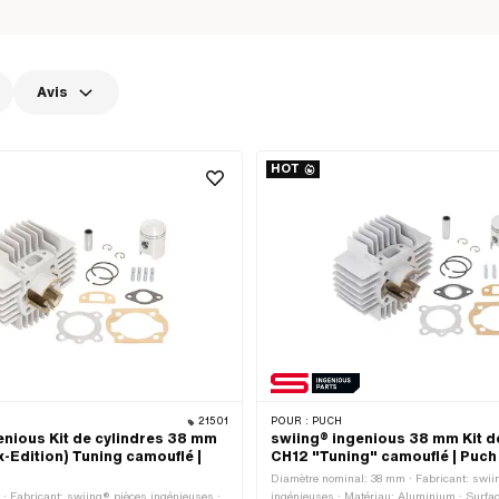
Avis
HOT
21501
POUR :
PUCH
enious Kit de cylindres 38 mm
swiing® ingenious 38 mm Kit d
x-Edition) Tuning camouflé |
CH12 "Tuning" camouflé | Puch
Diamètre nominal: 38 mm · Fabricant: swii
x · Fabricant: swiing® pièces ingénieuses ·
ingénieuses · Matériau: Aluminium · Surfac