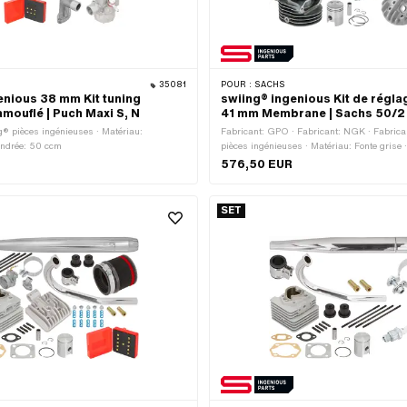
35081
POUR :
SACHS
enious 38 mm Kit tuning
swiing® ingenious Kit de régla
amouflé | Puch Maxi S, N
41 mm Membrane | Sachs 50/2
g® pièces ingénieuses · Matériau:
Fabricant: GPO · Fabricant: NGK · Fabrica
indrée: 50 ccm
pièces ingénieuses · Matériau: Fonte grise 
ccm
576,50 EUR
SET