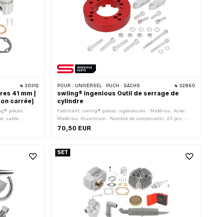
30312
POUR :
UNIVERSEL · PUCH · SACHS
32860
dres 41 mm |
swiing® ingenious Outil de serrage de
on carrée)
cylindre
ng® pièces
Fabricant: swiing® pièces ingénieuses · Matériau: Acier ·
e: sablé ·
Matériau: Aluminium · Nombre de composants: 23 pcs ·
: 42 mm ·
Surface: anodisé · Surface: galvanisé bleu · Hauteur: 22
70,50 EUR
· Distance entre
mm · Ø intérieur: 51.6 mm · Ø extérieur: 99 mm
 piston (B): 12
e sortie:
SET
de fixation: 4 pcs
7 · Camouflé: Non