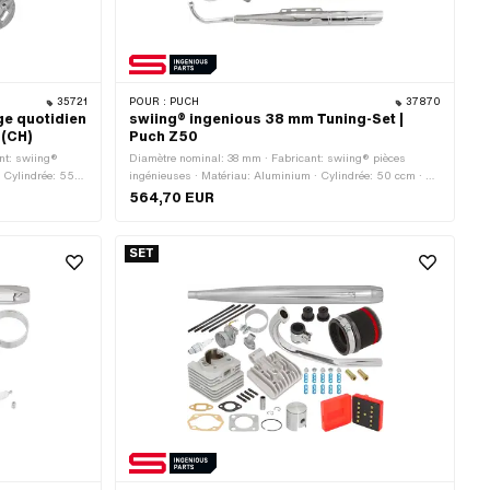
35721
POUR :
PUCH
37870
ge quotidien
swiing® ingenious 38 mm Tuning-Set |
 (CH)
Puch Z50
nt: swiing®
Diamètre nominal: 38 mm · Fabricant: swiing® pièces
· Cylindrée: 55
ingénieuses · Matériau: Aluminium · Cylindrée: 50 ccm · Ø
de l’axe du piston (B): 12 mm · Champ d'application:
564,70 EUR
Tuning
SET