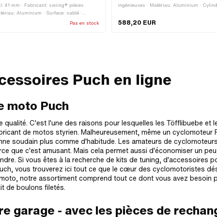
: 41 mm · Fabricant: swiing® pièces
ingénieuses · Matériau: Aluminium · Cylin
tériau: Aluminium · Surface: sablé ·
de l’axe du piston (B): 12 mm · Champ d'ap
m · Course du vilebrequin: 42 mm ·
Tuning
588,20 EUR
Pas en stock
M5x0.8 (filetage standard) · Distance entre
trée: 31 mm · Ø de l’axe du piston (B): 12
tie: Écrou-raccord · Filetage sortie: M35x2
d) · Nombre de points de fixation: 4 pcs ·
s [mm]: 51 x 40 · Camouflé: Non · Champ
acing
cessoires Puch en ligne
re moto Puch
alité. C'est l'une des raisons pour lesquelles les Töfflibuebe et l
 fabricant de motos styrien. Malheureusement, même un cyclomoteur
ctionne soudain plus comme d'habitude. Les amateurs de cyclomoteur
ce que c'est amusant. Mais cela permet aussi d'économiser un peu
indre. Si vous êtes à la recherche de kits de tuning, d'accessoires p
uch, vous trouverez ici tout ce que le cœur des cyclomotoristes dés
i-moto, notre assortiment comprend tout ce dont vous avez besoin 
it de boulons filetés.
re garage - avec les pièces de rechan