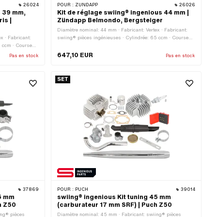
26024
POUR :
ZÜNDAPP
26026
s 39 mm,
Kit de réglage swiing® ingenious 44 mm |
is |
Zündapp Belmondo, Bergsteiger
Diamètre nominal: 44 mm · Fabricant: Vertex · Fabricant:
x · Fabricant:
swiing® pièces ingénieuses · Cylindrée: 65 ccm · Course
0 ccm · Course
du vilebrequin: 42 mm · Filetage entrée: M6x1 (filetage
x1 (filetage
standard) · Ø de l’axe du piston (B): 12 mm · Type de
647,10 EUR
Pas en stock
Pas en stock
m · Type de
sortie: en biais · Filetage sortie: M6x1 (filetage standard) ·
tage standard) ·
Décompresseur: Non · Camouflé: Non · Champ
mpresseur: Non ·
d'application: Tuning
SET
ndard · Zündapp
éro OEM: 247-
37869
POUR :
PUCH
39014
45 mm
swiing® ingenious Kit tuning 45 mm
h Z50
(carburateur 17 mm SRF) | Puch Z50
ing® pièces
Diamètre nominal: 45 mm · Fabricant: swiing® pièces