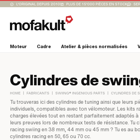
L'ORIGINAL DEPUIS 2010
PLUS DE 15'000 PIÈCES EN STOCK
SER
Moteur
Cadre
Atelier & pièces normalisées
V
Cylindres de swii
|
|
|
HOME
FABRICANTS
SWIING® INGENIOUS PARTS
CYLINDRES DE 
Tu trouveras ici des cylindres de tuning ainsi que leurs
individuels, compatibles avec ton vélomoteur. Les kits 
charges élevées tout en restant parfaitement adaptés à un
leurs preuves lors de nombreux tests de résistance. Tu 
racing swiing en 38 mm, 44 mm ou 45 mm ? Tu es au bo
cylindres racing en 50, 65 ou 70 cc.