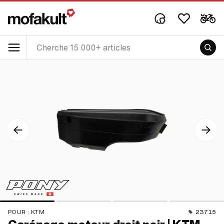
POUR :
KTM
23715