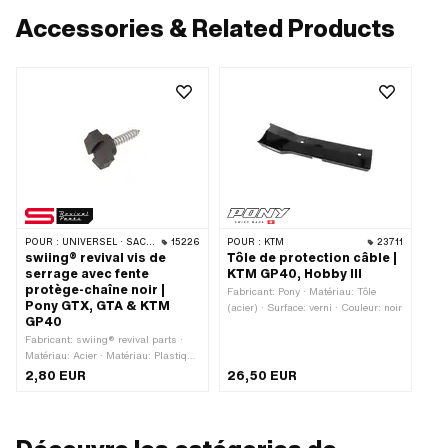
Accessories & Related Products
POUR :
UNIVERSEL · SACHS · PONY / CILO (BÊTA 521 & 512)
15226
POUR :
KTM
23711
swiing® revival vis de
Tôle de protection câble |
serrage avec fente
KTM GP40, Hobby III
protège-chaîne noir |
Fabricant: Pony · Matériau: Tôle
Pony GTX, GTA & KTM
(acier) · Surface: verni · Couleur: noir
GP40
Fabricant: swiing® revival parts ·
Matériau: Acier · Matériau: Plastique
· Surface: galvanisé bleu · Nombre
2,80 EUR
26,50 EUR
de composants: 1 pcs · Longueur
totale: 29 mm · Couleur: noir ·
Diamètre nominal (filetage): 5 mm ·
Tête de vis: Hexagonal · Ø tête