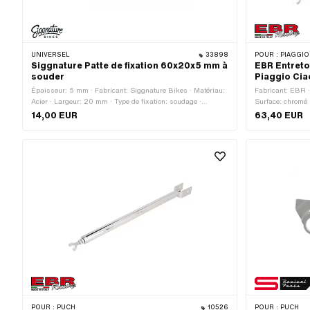
UNIVERSEL
33898
POUR :
PIAGGIO
Siggnature Patte de fixation 60x20x5 mm à
EBR Entreto
souder
Piaggio Cia
Épaisseur: 5 mm · Fabricant: Siggnature Bikes · Matériau:
Fabricant: EBR ·
Acier · Largeur: 20 mm · Type de fixation: soudage ·
Surface: chromé ·
Longueur totale: 60 mm · Ø trou de fixation: 5 mm
totale: 550 - 57
14,00 EUR
63,40 EUR
POUR :
PUCH
10526
POUR :
PUCH