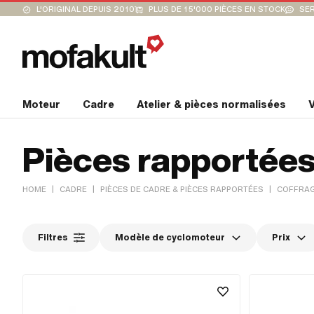
L'ORIGINAL DEPUIS 2010
PLUS DE 15'000 PIÈCES EN STOCK
SER
Moteur
Cadre
Atelier & pièces normalisées
V
Pièces rapportée
|
|
|
HOME
CADRE
PIÈCES DE CADRE & PIÈCES RAPPORTÉES
COFFRAG
Filtres
Modèle de cyclomoteur
Prix