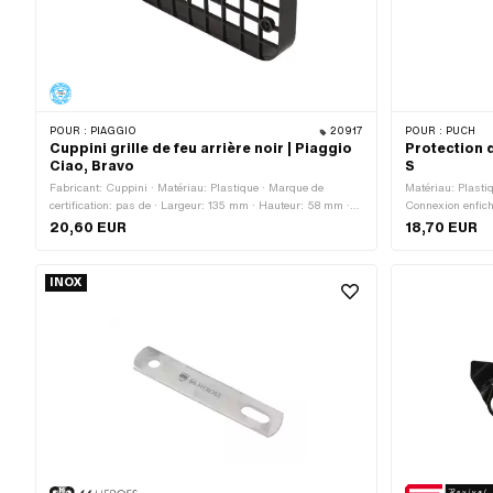
POUR :
PIAGGIO
20917
POUR :
PUCH
Cuppini grille de feu arrière noir | Piaggio
Protection 
Ciao, Bravo
S
Fabricant: Cuppini · Matériau: Plastique · Marque de
Matériau: Plastiq
certification: pas de · Largeur: 135 mm · Hauteur: 58 mm ·
Connexion enfich
Couleur: noir · Ø du logement: 3.5 mm · Distance entre les
1 pcs
20,60 EUR
18,70 EUR
trous: 112.5 mm · Profondeur: 15 mm
INOX