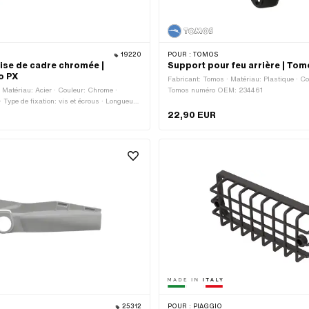
19220
POUR :
TOMOS
ise de cadre chromée |
Support pour feu arrière | To
o PX
Fabricant: Tomos · Matériau: Plastique · Cou
 Matériau: Acier · Couleur: Chrome ·
Tomos numéro OEM: 234461
 Type de fixation: vis et écrous · Longueur
0 mm · Nombre de points de fixation: 2 pcs
22,90 EUR
25312
POUR :
PIAGGIO