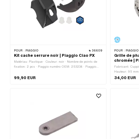
POUR :
PIAGGIO
36609
POUR :
PIAGGIO
Kit cache serrure noir | Piaggio Ciao PX
Grille de p
chromée | P
Matériau: Plastique · Couleur: noir · Nombre de points de
fixation: 2 pcs · Piaggio numéro OEM: 253234 · Piaggio
Fabricant: Cuppi
numéro OEM: 907200 · Piaggio numéro OEM: 923600
Hauteur: 95 mm 
Distance entre l
99,90 EUR
34,00 EUR