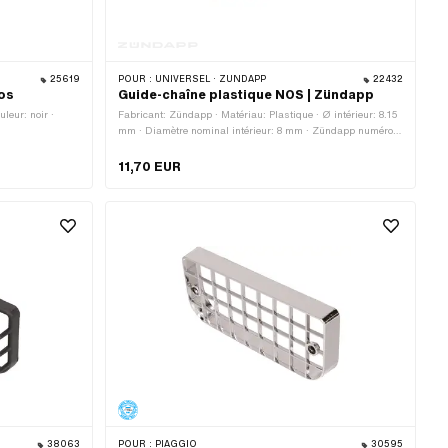
25619
POUR :
UNIVERSEL · ZÜNDAPP
22432
mos
Guide-chaîne plastique NOS | Zündapp
leur: noir ·
Fabricant: Zündapp · Matériau: Plastique · Ø intérieur: 8.15
mm · Diamètre nominal intérieur: 8 mm · Zündapp numéro
OEM: 447-18.103
11,70 EUR
38063
POUR :
PIAGGIO
30595