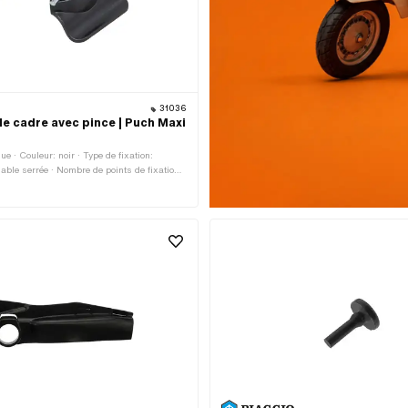
31036
de cadre avec pince | Puch Maxi
ue · Couleur: noir · Type de fixation:
able serrée · Nombre de points de fixation: