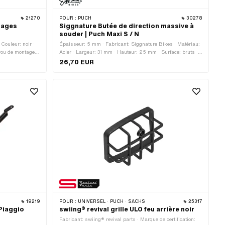
21270
POUR :
PUCH
30278
gages
Siggnature Butée de direction massive à
souder | Puch Maxi S / N
Couleur: noir ·
Épaisseur: 5 mm · Fabricant: Siggnature Bikes · Matériau:
rou de montage:
Acier · Largeur: 31 mm · Hauteur: 25 mm · Surface: bruts ·
r totale: 17.5
Type de fixation: soudage
26,70 EUR
19219
POUR :
UNIVERSEL · PUCH · SACHS
25317
 Piaggio
swiing® revival grille ULO feu arrière noir
Fabricant: swiing® revival parts · Marque de certification: