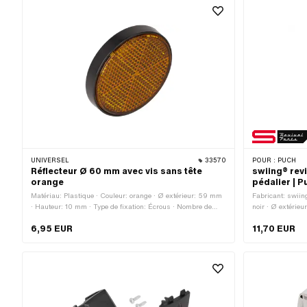
de serrage: 48 m
UNIVERSEL
33570
POUR :
PUCH
Réflecteur Ø 60 mm avec vis sans tête
swiing® rev
orange
pédalier | 
Matériau: Plastique · Couleur: orange · Ø extérieur: 59 mm
Fabricant: swiin
· Hauteur: 10 mm · Type de fixation: Écrous · Nombre de
noir · Ø extérie
points de fixation: 1 pcs
de fixation: Con
6,95 EUR
11,70 EUR
de points de fixa