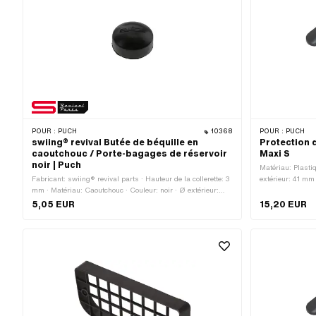
POUR :
PUCH
10368
POUR :
PUCH
swiing® revival Butée de béquille en
Protection 
caoutchouc / Porte-bagages de réservoir
Maxi S
noir | Puch
Matériau: Plastiq
Fabricant: swiing® revival parts · Hauteur de la collerette: 3
extérieur: 41 mm
mm · Matériau: Caoutchouc · Couleur: noir · Ø extérieur:
serrée · Longueu
22.3 mm · Ø collerette: 14.9 mm · Ø trou de montage: 12.5
· Ø axe: 44 mm 
5,05 EUR
15,20 EUR
mm · Longueur totale: 15.5 mm · Puch numéro OEM:
050.1.2123