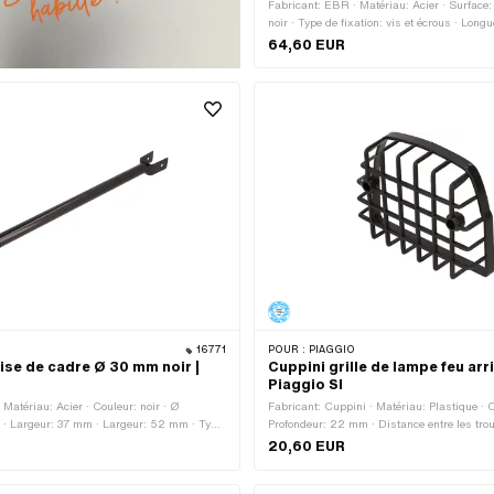
Fabricant: EBR · Matériau: Acier · Surface: 
noir · Type de fixation: vis et écrous · Long
570 mm · Nombre de points de fixation: 2 
64,60 EUR
16771
POUR :
PIAGGIO
ise de cadre Ø 30 mm noir |
Cuppini grille de lampe feu arri
Piaggio SI
Matériau: Acier · Couleur: noir · Ø
Fabricant: Cuppini · Matériau: Plastique · C
 · Largeur: 37 mm · Largeur: 52 mm · Type
Profondeur: 22 mm · Distance entre les tro
ecteur · Surface: verni · Type de fixation:
Largeur: 112 mm · Hauteur: 82 mm
20,60 EUR
Longueur totale: 560 - 590 mm · Ø trou de
Nombre de points de fixation: 3 pcs · Plage