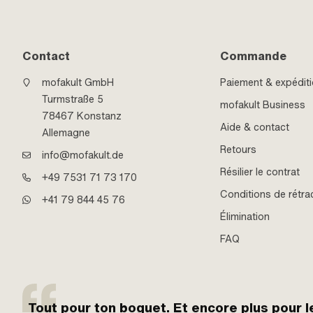
Contact
Commande
mofakult GmbH
Paiement & expédit
Turmstraße 5
mofakult Business
78467 Konstanz
Aide & contact
Allemagne
Retours
info@mofakult.de
Résilier le contrat
+49 7531 71 73 170
Conditions de rétra
+41 79 844 45 76
Élimination
FAQ
Tout pour ton boguet. Et encore plus pour l