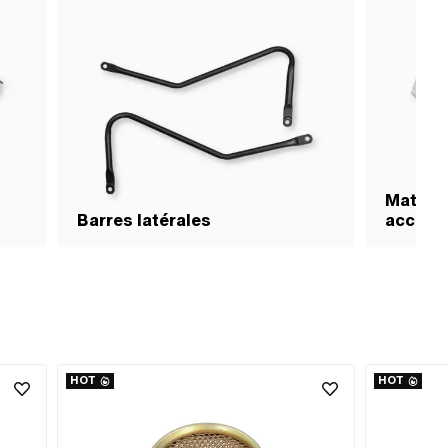
Matérie
Barres latérales
access
HOT
HOT