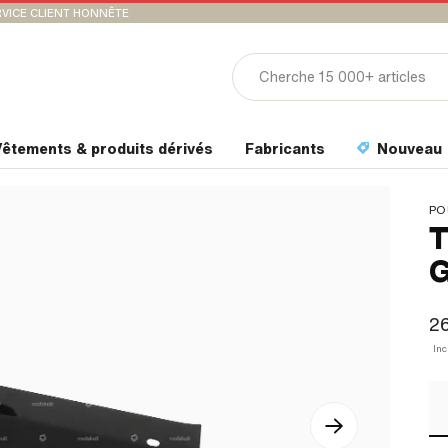
VICE CLIENT HONNÊTE
êtements & produits dérivés
Fabricants
Nouveau
PO
T
G
2
In