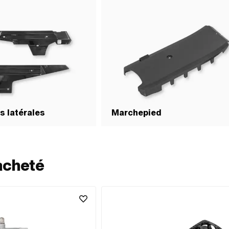
s latérales
Marchepied
acheté