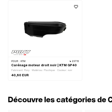
POUR :
KTM
23715
Carénage moteur droit noir | KTM GP40
Fabricant: Pony · Matériau: Plastique · Couleur: noir
40,60 EUR
Découvre les catégories de 