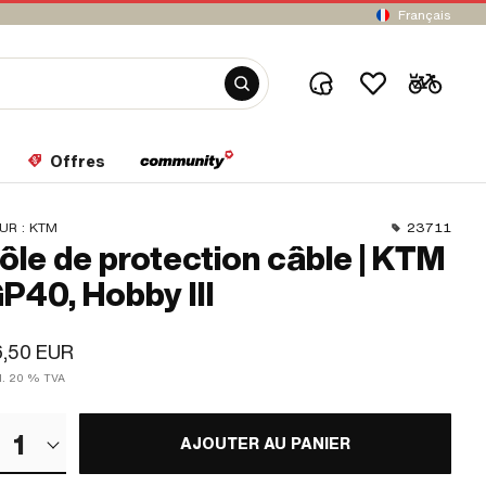
Français
Offres
UR :
KTM
23711
ôle de protection câble | KTM
P40, Hobby III
6,50 EUR
cl. 20 % TVA
1
AJOUTER AU PANIER