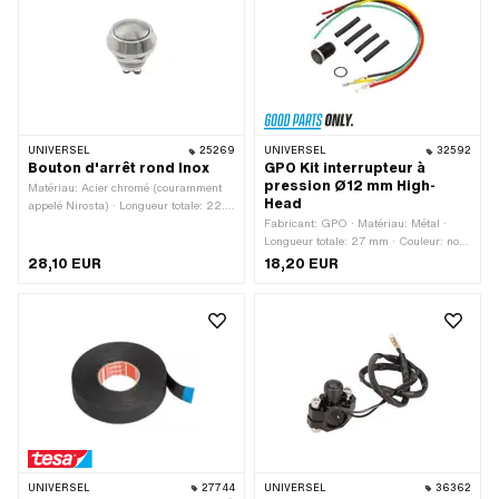
UNIVERSEL
25269
UNIVERSEL
32592
Bouton d'arrêt rond Inox
GPO Kit interrupteur à
pression Ø12 mm High-
Matériau: Acier chromé (couramment
Head
appelé Nirosta) · Longueur totale: 22.2
mm
Fabricant: GPO · Matériau: Métal ·
Longueur totale: 27 mm · Couleur: noir
· Nombre de positions: 2 pcs · Nombre
28,10 EUR
18,20 EUR
de câbles: 4 pcs · Ø trou de fixation: 12
mm · Type de filetage: MF12x0.75 (filet
fin)
UNIVERSEL
27744
UNIVERSEL
36362