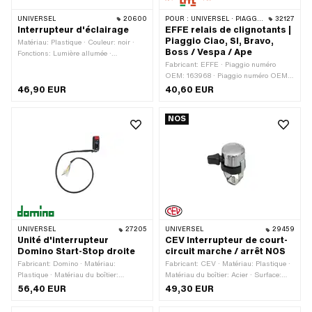
UNIVERSEL
20600
POUR :
UNIVERSEL · PIAGGIO · VESPA
32127
Interrupteur d'éclairage
EFFE relais de clignotants |
Piaggio Ciao, SI, Bravo,
Matériau: Plastique · Couleur: noir ·
Boss / Vespa / Ape
Fonctions: Lumière allumée ·
Fonctions: Lumière éteinte · Nombre de
Fabricant: EFFE · Piaggio numéro
positions: 2 pcs
OEM: 163968 · Piaggio numéro OEM:
197283 · Piaggio numéro OEM:
46,90 EUR
40,60 EUR
213594 · Piaggio numéro OEM:
1957035
NOS
UNIVERSEL
27205
UNIVERSEL
29459
Unité d'interrupteur
CEV Interrupteur de court-
Domino Start-Stop droite
circuit marche / arrêt NOS
Fabricant: Domino · Matériau:
Fabricant: CEV · Matériau: Plastique ·
Plastique · Matériau du boîtier:
Matériau du boîtier: Acier · Surface:
Plastique · Matériau du support:
chromé · Matériau du support: Acier ·
56,40 EUR
49,30 EUR
Plastique · Couleur: noir · Fonctions:
Couleur: Chrome · Fonctions: Arrêt du
Arrêt du moteur · Fonctions: Démarreur
moteur · Fonctions: Lumière allumée ·