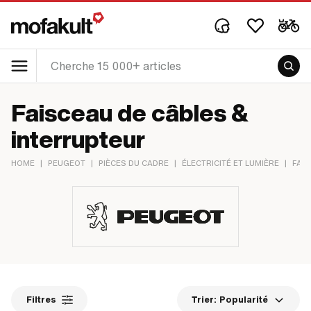
Faisceau de câbles &
interrupteur
HOME
|
PEUGEOT
|
PIÈCES DU CADRE
|
ÉLECTRICITÉ ET LUMIÈRE
|
FAI
Filtres
Trier:
Popularité