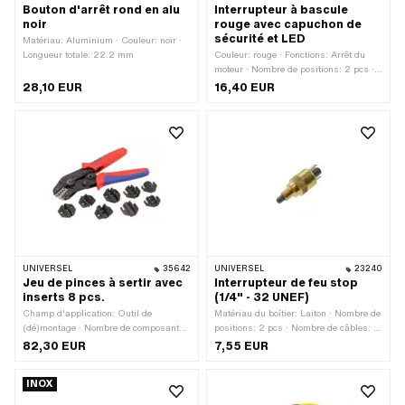
Bouton d'arrêt rond en alu
Interrupteur à bascule
noir
rouge avec capuchon de
sécurité et LED
Matériau: Aluminium · Couleur: noir ·
Longueur totale: 22.2 mm
Couleur: rouge · Fonctions: Arrêt du
moteur · Nombre de positions: 2 pcs ·
Nombre de câbles: 3 pcs · Longueur
28,10 EUR
16,40 EUR
totale: 28 mm · Ø trou de fixation: 12
mm · Largeur: 16 mm · Hauteur: 52
mm
UNIVERSEL
35642
UNIVERSEL
23240
Jeu de pinces à sertir avec
Interrupteur de feu stop
inserts 8 pcs.
(1/4" - 32 UNEF)
Champ d'application: Outil de
Matériau du boîtier: Laiton · Nombre de
(dé)montage · Nombre de composants:
positions: 2 pcs · Nombre de câbles: 2
9 pcs
pcs · Longueur totale: 36 mm · Type de
82,30 EUR
7,55 EUR
filetage: MF6x0.75 (filet fin)
INOX