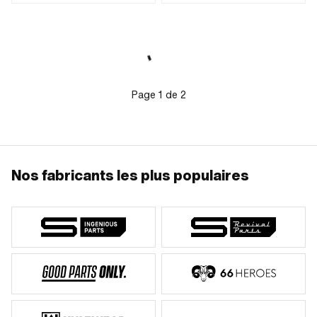
trou de fixation: 12 mm · Longueur
moteur · Fonctions: Feux de croisement
totale: 50 mm · Largeur: 18.5 mm ·
· Fonctions: Feux de route (phares) ·
Hauteur: 66 mm
Fonctions: Lumière éteinte · Fonctions:
klaxon · Nombre de positions: 3 pcs ·
Ø du guidon: 22 mm
Page
1
de
2
Nos fabricants les plus populaires