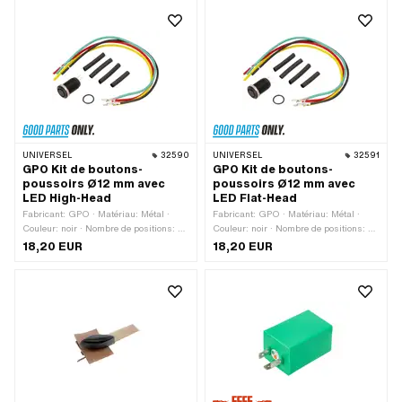
moteur · Fonctions: Feux de croisement
· Fonctions: Feux de route (phares) ·
Fonctions: Lumière éteinte · Fonctions:
klaxon · Nombre de positions: 3 pcs ·
Ø du guidon: 22 mm
UNIVERSEL
32590
UNIVERSEL
32591
GPO Kit de boutons-
GPO Kit de boutons-
poussoirs Ø12 mm avec
poussoirs Ø12 mm avec
LED High-Head
LED Flat-Head
Fabricant: GPO · Matériau: Métal ·
Fabricant: GPO · Matériau: Métal ·
Couleur: noir · Nombre de positions: 2
Couleur: noir · Nombre de positions: 2
pcs · Nombre de câbles: 4 pcs ·
pcs · Nombre de câbles: 4 pcs · Ø trou
18,20 EUR
18,20 EUR
Longueur totale: 27 mm · Type de
de fixation: 12 mm · Type de filetage:
filetage: MF12x0.75 (filet fin) · Ø trou
MF12x0.75 (filet fin) · Longueur totale:
de fixation: 12 mm
25.6 mm