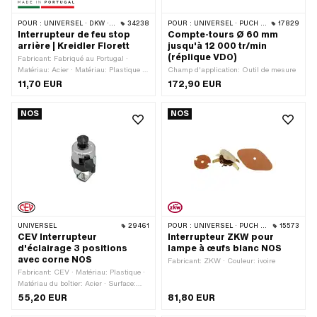
POUR :
UNIVERSEL · DKW · HERCULES · KREIDLER · ZÜNDAPP
34238
POUR :
UNIVERSEL · PUCH · SACHS
17829
Interrupteur de feu stop
Compte-tours Ø 60 mm
arrière | Kreidler Florett
jusqu'à 12 000 tr/min
(réplique VDO)
Fabricant: Fabriqué au Portugal ·
Matériau: Acier · Matériau: Plastique ·
Champ d'application: Outil de mesure
Matériau du support: Acier · Fonctions:
11,70 EUR
172,90 EUR
Lumière allumée · Nombre de
positions: 2 pcs · Largeur: 38.9 mm ·
NOS
NOS
Hauteur: 27.5 mm · Type de filetage:
M6x1 (filetage standard) · Longueur
totale: 60.7 mm
UNIVERSEL
29461
POUR :
UNIVERSEL · PUCH · SACHS
15573
CEV Interrupteur
Interrupteur ZKW pour
d'éclairage 3 positions
lampe à œufs blanc NOS
avec corne NOS
Fabricant: ZKW · Couleur: ivoire
Fabricant: CEV · Matériau: Plastique ·
Matériau du boîtier: Acier · Surface:
chromé · Matériau du support: Acier ·
55,20 EUR
81,80 EUR
Couleur: Chrome · Fonctions: Arrêt du