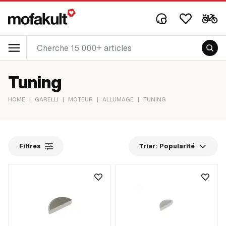
Tuning
HOME
|
GARELLI
|
MOTEUR
|
ALLUMAGE
|
TUNING
Filtres
Trier:
Popularité