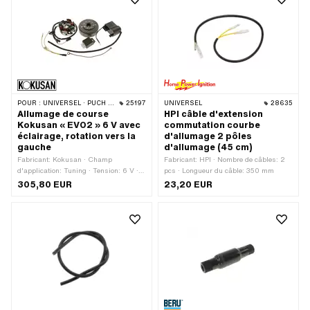
d'application: Racing · Champ
d'application: Racing · Champ
d'application: Tuning
d'application: Tuning
POUR :
UNIVERSEL · PUCH · SACHS
25197
UNIVERSEL
28635
Allumage de course
HPI câble d'extension
Kokusan « EVO2 » 6 V avec
commutation courbe
éclairage, rotation vers la
d'allumage 2 pôles
gauche
d'allumage (45 cm)
Fabricant: Kokusan · Champ
Fabricant: HPI · Nombre de câbles: 2
d'application: Tuning · Tension: 6 V ·
pcs · Longueur du câble: 350 mm
Sens de rotation: à gauche · Ø plaque
305,80 EUR
23,20 EUR
de réception: 90 mm · Ø du câble: 7
mm