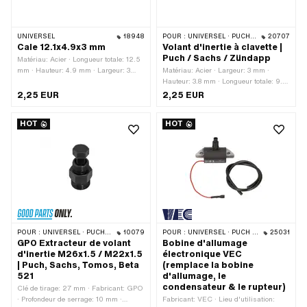
UNIVERSEL
18948
POUR :
UNIVERSEL · PUCH · SACHS · ZÜNDAPP BELMONDO · HERCULES · ZÜNDAPP
20707
Cale 12.1x4.9x3 mm
Volant d'inertie à clavette |
Puch / Sachs / Zündapp
Matériau: Acier · Longueur totale: 12.5
mm · Hauteur: 4.9 mm · Largeur: 3
Matériau: Acier · Largeur: 3 mm ·
mm
Hauteur: 3.8 mm · Longueur totale: 9.3
mm
2,25 EUR
2,25 EUR
HOT
HOT
POUR :
UNIVERSEL · PUCH · SACHS · PONY / CILO (BÊTA 521 & 512) · ZÜNDAPP BELMONDO · TOMOS · DKW · HERCULES · KREIDLER · ZÜNDAPP · KTM · RIXE
10079
POUR :
UNIVERSEL · PUCH · SACHS · ZÜNDAPP BELMONDO
25031
GPO Extracteur de volant
Bobine d'allumage
d'inertie M26x1.5 / M22x1.5
électronique VEC
| Puch, Sachs, Tomos, Beta
(remplace la bobine
521
d'allumage, le
condensateur & le rupteur)
Clé de tirage: 27 mm · Fabricant: GPO
· Profondeur de serrage: 10 mm ·
Fabricant: VEC · Lieu d'utilisation: