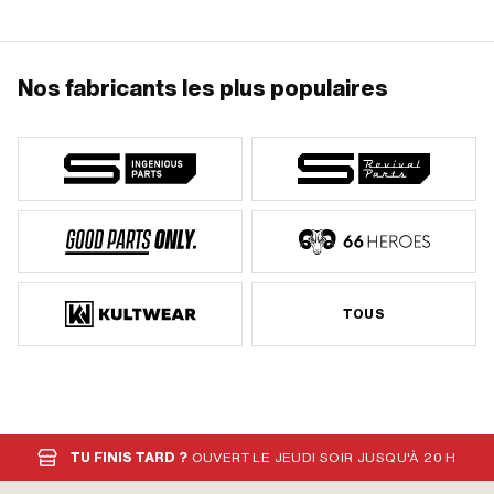
Nombre de points de fixation: 2 pcs ·
Ø trou de fixation: 5.2 mm · Champ
d'application: Original · Champ
d'application: Performance · Champ
d'application: Standard
Nos fabricants les plus populaires
TOUS
TU FINIS TARD ?
OUVERT LE JEUDI SOIR JUSQU'À 20 H