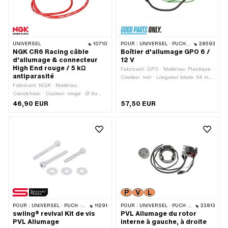
UNIVERSEL
10710
POUR :
UNIVERSEL · PUCH · SACHS · ZÜNDAPP BELMONDO
28593
NGK CR6 Racing câble
Boîtier d'allumage GPO 6 /
d'allumage & connecteur
12 V
High End rouge / 5 kΩ
Fabricant: GPO · Matériau: Plastique ·
antiparasité
Couleur: noir · Longueur totale: 64 mm
Fabricant: NGK · Matériau:
· Largeur: 54 mm · Hauteur: 35 mm ·
Caoutchouc · Couleur: rouge · Ø du
Nombre de points de fixation: 2 pcs ·
câble: 7 mm · Câble disponible: Oui ·
Ø trou de fixation: 6.3 mm · Distance
46,90 EUR
57,50 EUR
Longueur du câble: 1000 mm ·
entre les trous: 18 mm · Champ
Déparasité: Oui · Résistance: 5000 Ω
d'application: Personnalisé · Champ
· Sous-catégorie: Cosse de bougie
d'application: Standard
d'allumage · Sous-catégorie: Câble
d'allumage
POUR :
UNIVERSEL · PUCH · SACHS · ZÜNDAPP BELMONDO
11291
POUR :
UNIVERSEL · PUCH · SACHS · ZÜNDAPP BELMONDO
23813
swiing® revival Kit de vis
PVL Allumage du rotor
PVL Allumage
interne à gauche, à droite