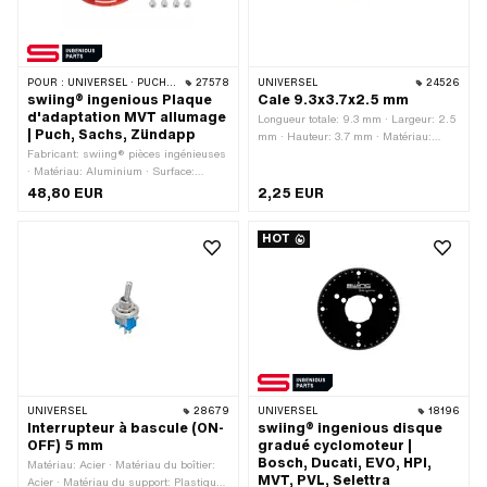
POUR :
UNIVERSEL · PUCH · SACHS · ZÜNDAPP BELMONDO
27578
UNIVERSEL
24526
swiing® ingenious Plaque
Cale 9.3x3.7x2.5 mm
d'adaptation MVT allumage
Longueur totale: 9.3 mm · Largeur: 2.5
| Puch, Sachs, Zündapp
mm · Hauteur: 3.7 mm · Matériau:
Fabricant: swiing® pièces ingénieuses
Acier
· Matériau: Aluminium · Surface:
anodisé · Couleur: rouge · Ø extérieur:
48,80 EUR
2,25 EUR
90 mm · Champ d'application: Tuning
HOT
UNIVERSEL
28679
UNIVERSEL
18196
Interrupteur à bascule (ON-
swiing® ingenious disque
OFF) 5 mm
gradué cyclomoteur |
Bosch, Ducati, EVO, HPI,
Matériau: Acier · Matériau du boîtier:
MVT, PVL, Selettra
Acier · Matériau du support: Plastique ·