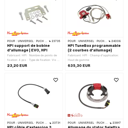
POUR :
UNIVERSEL · PUCH · SACHS · PONY / CILO (BÊTA 521 & 512) · ZÜNDAPP BELMONDO
23735
POUR :
UNIVERSEL · PUCH · SACHS · PONY / CILO (BÊTA 521 & 512) · PIAGGIO · ZÜNDAPP BELMONDO
24006
HPI support de bobine
HPI TuneBox programmable
d'allumage | EVO, HPI
(2 courbes d'allumage)
Fabricant: HPI · Nombre de points de
Fabricant: HPI · Champ d'application:
fixation: 4 pcs · Type de fixation: Vis ·
Haut de gamme
Ø trou de fixation: 6.4 mm · Distance
23,20 EUR
635,30 EUR
entre les trous: 15 mm · Distance entre
les trous: 35 mm
POUR :
UNIVERSEL · PUCH · SACHS · PONY / CILO (BÊTA 521 & 512) · PIAGGIO · ZÜNDAPP BELMONDO
23731
POUR :
UNIVERSEL · PUCH · SACHS · ZÜNDAPP BELMONDO
23817
HPI câble d'extension 3
Allumage du stator Selettra