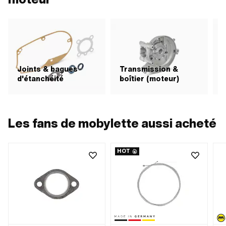
mm · Type de fixation: Vis
Joints & bagues
Transmission &
d'étanchéité
boîtier (moteur)
Les fans de mobylette aussi acheté
HOT