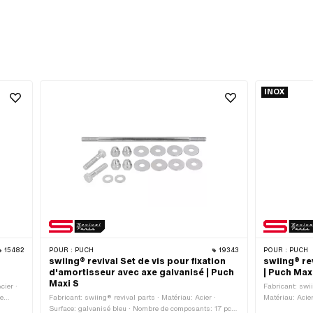
INOX
15482
POUR :
PUCH
19343
POUR :
PUCH
swiing® revival Set de vis pour fixation
swiing® re
d'amortisseur avec axe galvanisé | Puch
| Puch Max
Maxi S
cier ·
Fabricant: swii
ue
Fabricant: swiing® revival parts · Matériau: Acier ·
Matériau: Acie
otale:
Surface: galvanisé bleu · Nombre de composants: 17 pcs
Nombre de comp