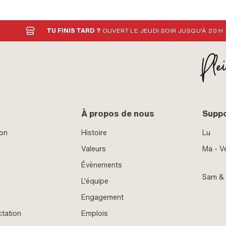
5 mm · Distance entre les trous: 30 mm · Distance
les trous: 50 mm · Type de filetage: M5x0.8 (filet
standard)
TU FINIS TARD ?
OUVERT LE JEUDI SOIR JUSQU'À 20 H
À propos de nous
Supp
ion
Histoire
Lu
Valeurs
Ma - V
Évènements
Sam &
L'équipe
Engagement
ctation
Emplois