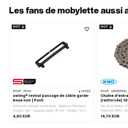
Les fans de mobylette aussi 
HOT
HOT
POUR :
PUCH
10029
POUR :
UNIVERSEL · PUCH · SACHS · PONY / CILO (BÊ
swiing® revival passage de câble garde-
Chaîne d'entr
boue noir | Puch
(renforcée) 1
Fabricant: swiing® revival parts · Matériau: Plastique ·
Pas de la chaîne: 1/
Couleur: noir · Longueur totale: 74 mm · Hauteur: 12.5
Fabricant: KMC · Mat
mm · Type de fixation: Connecteur · Nombre de points de
Nombre de maillons: 
4,60 EUR
14,70 EUR
fixation: 2 pcs · Distance entre les trous: 63 mm
Circonférence de ro
à chaîne: Fermeture 