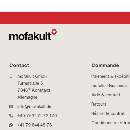
tige: 3.94 mm
Contact
Commande
mofakult GmbH
Paiement & expédit
Turmstraße 5
mofakult Business
78467 Konstanz
Aide & contact
Allemagne
Retours
info@mofakult.de
Résilier le contrat
+49 7531 71 73 170
Conditions de rétra
+41 79 844 45 76