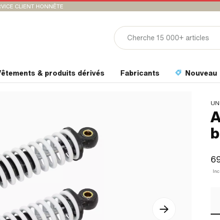
VICE CLIENT HONNÊTE
êtements & produits dérivés
Fabricants
Nouveau
UN
A
b
6
In