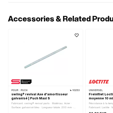
Accessories & Related Prod
POUR :
PUCH
10253
UNIVERSEL
swiing® revival Axe d'amortisseur
Freinfilet Loc
galvanisé | Puch Maxi S
moyenne 10 m
Fabricant: swiing® revival parts · Matériau: Acier ·
Résistance à la temp
Surface: galvanisé bleu · Longueur totale: 200 mm ·
Fabricant: Loctite · M
Diamètre nominal (filetage): 8 mm · Type de filetage:
utiliser: Aluminium ·