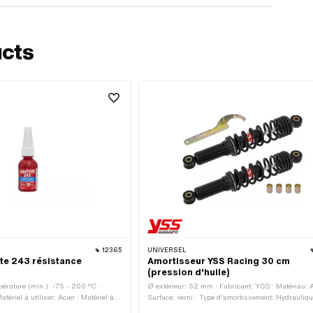
ucts
12365
UNIVERSEL
tite 243 résistance
Amortisseur YSS Racing 30 cm
l
(pression d'huile)
érature (min.): -75 - 200 °C ·
Ø extérieur: 52 mm · Fabricant: YSS · Matériau: A
atériel à utiliser: Acier · Matériel à
Surface: verni · Type d'amortissement: Hydrauliq
 Matériel à utiliser: Métal · Contenu:
(huile) · Couleur: noir · Réglable: Oui · Longueur t