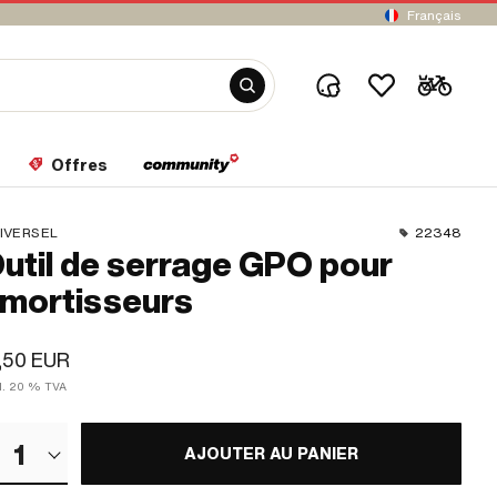
Français
Offres
IVERSEL
22348
util de serrage GPO pour
mortisseurs
,50 EUR
cl. 20 % TVA
1
AJOUTER AU PANIER