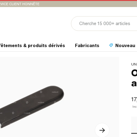
VICE CLIENT HONNÊTE
êtements & produits dérivés
Fabricants
Nouveau
UN
O
a
17
In