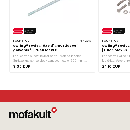
POUR :
PUCH
10253
POUR :
PUCH
swiing® revival Axe d'amortisseur
swiing® reviva
galvanisé | Puch Maxi S
| Puch Maxi S
Fabricant: swiing® revival parts · Matériau: Acier ·
Fabricant: swiing® r
Surface: galvanisé bleu · Longueur totale: 200 mm ·
Matériau: Acier chr
Diamètre nominal (filetage): 8 mm · Type de filetage:
Nombre de composant
7,65 EUR
21,10 EUR
M8x1.25 (filetage standard)
Diamètre nominal (fi
M8x1.25 (filetage s
extérieurs