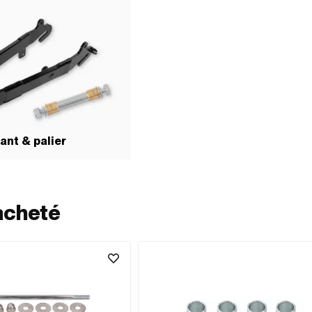
ant & palier
acheté