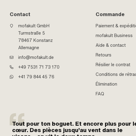
Contact
Commande
mofakult GmbH
Paiement & expédit
Turmstraße 5
mofakult Business
78467 Konstanz
Aide & contact
Allemagne
Retours
info@mofakult.de
Résilier le contrat
+49 7531 71 73 170
Conditions de rétra
+41 79 844 45 76
Élimination
FAQ
Tout pour ton boguet. Et encore plus pour l
cœur. Des pièces jusqu’au vent dans le