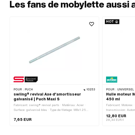
Les fans de mobylette aussi 
HOT
POUR :
PUCH
10253
POUR :
UNIVERSEL · PUC
swiing® revival Axe d'amortisseur
Huile moteur 
galvanisé | Puch Maxi S
450 ml
Fabricant: swiing® revival parts · Matériau: Acier ·
Fabricant: Motorex 
Surface: galvanisé bleu · Type de filetage: M8x1.25
transmission: Autom
(filetage standard) · Diamètre nominal (filetage): 8 mm ·
(min.): -45 - 200 °C
12,80 EUR
7,65 EUR
Longueur totale: 200 mm
de la boîte de vite
28,44 EUR/l
OEM: A2080 · Sac