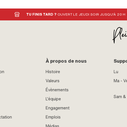
TU FINIS TARD ?
OUVERT LE JEUDI SOIR JUSQU'À 20 H
À propos de nous
Supp
ion
Histoire
Lu
Valeurs
Ma - V
Évènements
Sam &
L'équipe
Engagement
ctation
Emplois
Médias