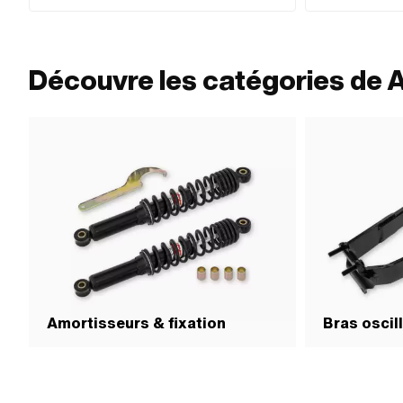
montants: 30 mm · Ø fixation intérieure: 10 mm · Nombre
Longueur totale: 2
de points de fixation: 2 pcs · Distance entre les trous:
300 mm
Découvre les catégories de A
Amortisseurs & fixation
Bras oscill