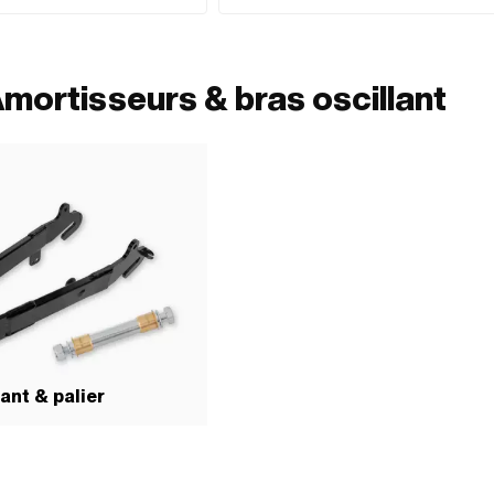
00 mm
Ø fixation intérieure: 10 mm · Nombre de points d
fixation: 2 pcs · Distance entre les trous: 300 mm
mortisseurs & bras oscillant
ant & palier