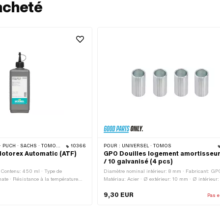
acheté
H · SACHS · TOMOS · BYE BIKE
10366
POUR :
UNIVERSEL · TOMOS
Motorex Automatic (ATF)
GPO Douilles logement amortisseur
/ 10 galvanisé (4 pcs)
· Contenu: 450 ml · Type de
Diamètre nominal intérieur: 8 mm · Fabricant: GP
ate · Résistance à la température
Matériau: Acier · Ø extérieur: 10 mm · Ø intérieur
 · Champ d'application: Lubrification
Surface: galvanisé bleu · Longueur totale: 20 mm
9,30 EUR
sses avec embrayage · Pony numéro
Pas e
hs N° OEM: 0263 014 002