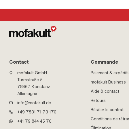
Contact
Commande
mofakult GmbH
Paiement & expédit
Turmstraße 5
mofakult Business
78467 Konstanz
Aide & contact
Allemagne
Retours
info@mofakult.de
Résilier le contrat
+49 7531 71 73 170
Conditions de rétra
+41 79 844 45 76
Élimination