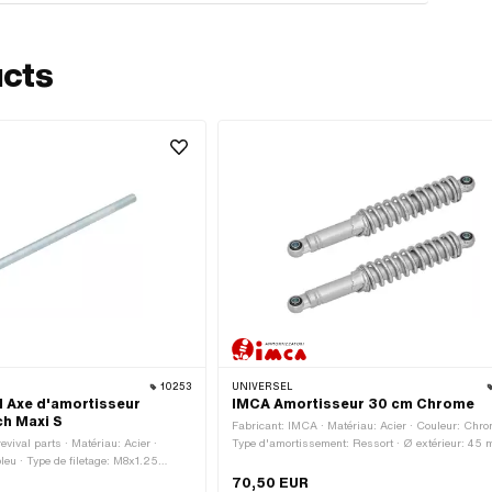
ucts
10253
UNIVERSEL
l Axe d'amortisseur
IMCA Amortisseur 30 cm Chrome
ch Maxi S
Fabricant: IMCA · Matériau: Acier · Couleur: Chro
evival parts · Matériau: Acier ·
Type d'amortissement: Ressort · Ø extérieur: 45 
leu · Type de filetage: M8x1.25
Réglable: Oui · Surface: chromé · Type de fixation:
· Diamètre nominal (filetage): 8 mm ·
écrous · Longueur totale: 330 mm · Ø montants: 2
70,50 EUR