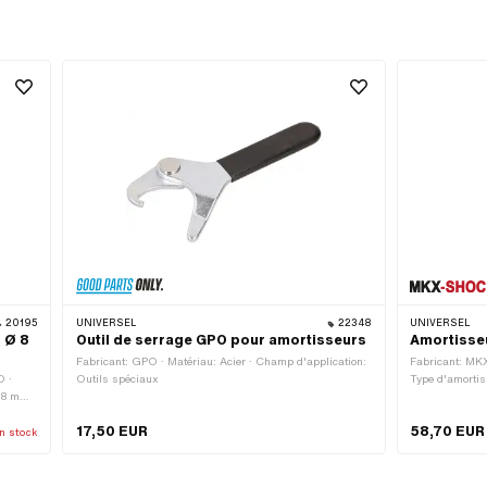
20195
UNIVERSEL
22348
UNIVERSEL
 Ø 8
Outil de serrage GPO pour amortisseurs
Amortisse
Fabricant: GPO · Matériau: Acier · Champ d'application:
Fabricant: MKX
O ·
Outils spéciaux
Type d'amortis
: 8 mm ·
extérieur: 46 m
de fixation: vi
17,50 EUR
58,70 EUR
montants: 24 m
n stock
fixation intéri
2 pcs · Distan