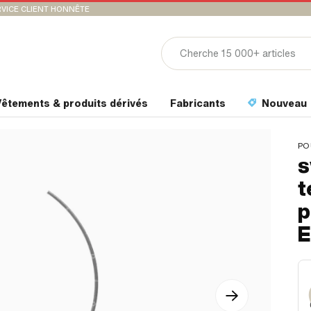
VICE CLIENT HONNÊTE
êtements & produits dérivés
Fabricants
Nouveau
PO
s
t
p
E