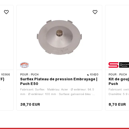
10366
POUR :
PUCH
10420
POUR :
PUCH
TF)
Surflex Plateau de pression Embrayage |
Kit de gou
Puch E50
Puch
·
Fabricant: Surflex · Matériau: Acier · Ø extérieur: 94.5
Fabricant: swii
mm · Ø extérieur: 100 mm · Surface: galvanisé bleu ·
Diamètre: 5.9 
Champ d'application: Original
standard) · Di
ge ·
Entraînement: 
38,70 EUR
8,70 EUR
3 014
bleu · Longueu
Longueur du fil
mm · Version 
360.1.10.034.1