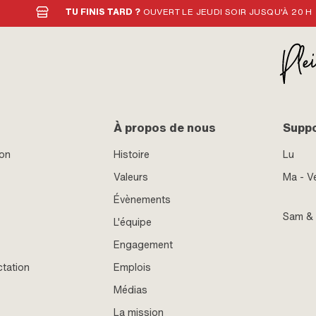
TU FINIS TARD ?
OUVERT LE JEUDI SOIR JUSQU'À 20 H
À propos de nous
Supp
ion
Histoire
Lu
Valeurs
Ma - V
Évènements
Sam &
L'équipe
Engagement
ctation
Emplois
Médias
La mission