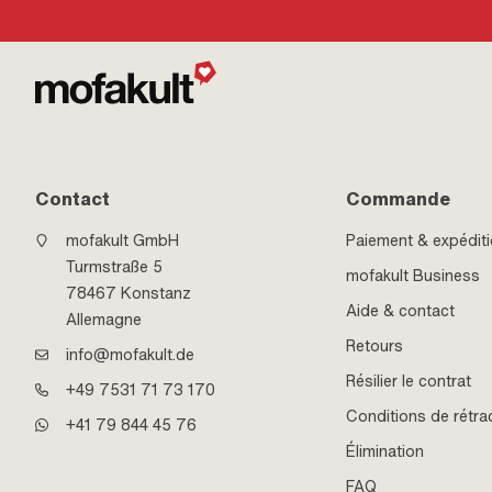
Contact
Commande
mofakult GmbH
Paiement & expédit
Turmstraße 5
mofakult Business
78467 Konstanz
Aide & contact
Allemagne
Retours
info@mofakult.de
Résilier le contrat
+49 7531 71 73 170
Conditions de rétra
+41 79 844 45 76
Élimination
FAQ