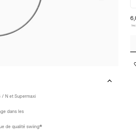
6,
In
 / N et Supermaxi
age dans les
ue de qualité swiing®