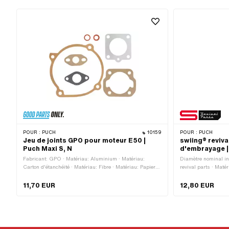
POUR :
PUCH
10159
POUR :
PUCH
Jeu de joints GPO pour moteur E50 |
swiing® revival
Puch Maxi S, N
d'embrayage |
Fabricant: GPO · Matériau: Aluminium · Matériau:
Diamètre nominal in
Carton d'étanchéité · Matériau: Fibre · Matériau: Papier
revival parts · Maté
d'étanchéité · Ø intérieur de la sortie: 19.9 mm · Distance
extérieur: 17 mm · Ø
entre les trous de l'entrée: 32 - 38 mm · Distance entre les
21.75 mm
11,70 EUR
12,80 EUR
trous de sortie: 42 mm · Nombre de composants: 7 pcs ·
Schéma des trous [mm]: 44 x 44 · Décompresseur: Oui ·
Champ d'application: Standard