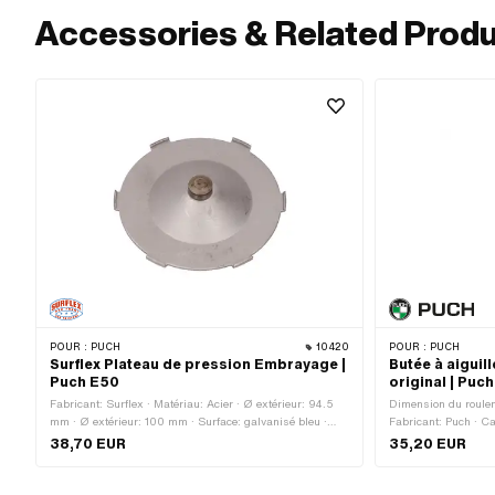
Accessories & Related Prod
POUR :
PUCH
10420
POUR :
PUCH
Surflex Plateau de pression Embrayage |
Butée à aiguil
Puch E50
original | Puc
Fabricant: Surflex · Matériau: Acier · Ø extérieur: 94.5
Dimension du rouleme
mm · Ø extérieur: 100 mm · Surface: galvanisé bleu ·
Fabricant: Puch · Ca
Champ d'application: Original
· Type de palier: Co
38,70 EUR
35,20 EUR
Largeur: 2 mm · Ø ex
mm · Champ d'appli
d'application: Sta