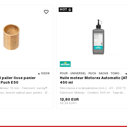
HOT
10208
POUR :
UNIVERSEL · PUCH · SACHS · TOMOS · BYE BIKE
 palier lisse panier
Huile moteur Motorex Automatic (A
 Puch E50
450 ml
térieur: 15 mm · Fabricant: swiing®
Résistance à la température (min.): -45 - 200 °C 
riau: bronze spécial pour paliers · Ø
Fabricant: Motorex · Contenu: 450 ml · Type de
 intérieur: 15 mm · Hauteur totale:
transmission: Automate · Champ d'application:
12,80 EUR
Lubrification de la boîte de vitesses avec embraya
28,44 EUR/l
Pony numéro OEM: A2080 · Sachs N° OEM: 026
002