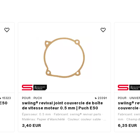
15323
POUR :
PUCH
23391
POUR :
UNIVER
 E50
swiing® revival joint couvercle de boîte
swiing® re
de vitesse moteur 0.5 mm | Puch E50
couvercle
Épaisseur: 0.5 mm · Fabricant: swiing® revival parts ·
Fabricant: swii
Matériau: Papier d'étanchéité · Couleur: couleur sable · Ø
mm · Champ d'
extérieur: 116 mm · Ø intérieur: 106 mm · Nombre de
3,40 EUR
6,35 EUR
composants: 1 pcs · Nombre de points de fixation: 4 pcs ·
Version alternative du numéro OEM de Puch:
349.1.10.349.1