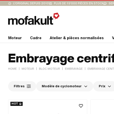
L'ORIGINAL DEPUIS 2010
PLUS DE 15'000 PIÈCES EN STOCK
SER
Moteur
Cadre
Atelier & pièces normalisées
V
Embrayage centri
|
|
|
|
HOME
MOTEUR
BLOC MOTEUR
EMBRAYAGE
EMBRAYAGE CENT
Filtres
Modèle de cyclomoteur
Prix
HOT