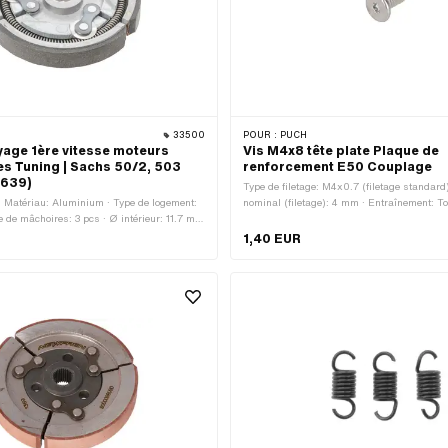
33500
POUR :
PUCH
age 1ère vitesse moteurs
Vis M4x8 tête plate Plaque de
s Tuning | Sachs 50/2, 503
renforcement E50 Couplage
5639)
Type de filetage: M4x0.7 (filetage standard
 Matériau: Aluminium · Type de logement:
nominal (filetage): 4 mm · Entraînement: Tor
 de mâchoires: 3 pcs · Ø intérieur: 11.7 mm
Tête fraisée · Longueur totale: 8 mm
83.5 mm · Épaisseur: 12.3 mm · Champ
1,40 EUR
Standard · Pony numéro OEM: A5496 · Pony
5639