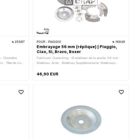
25987
POUR :
PIAGGIO
18849
Embrayage 56 mm (réplique) | Piaggio,
Ciao, SI, Bravo, Boxer
) · Diamètre
Fabricant: Quenching · Ø extérieur de la poulie: 56 mm ·
x · Tête de vis:
Matériau: Acier · Matériau Supplémentaire: Matériaux
composites · Nombre de mâchoires: 2 pcs · Nombre de
mâchoires: 3 pcs · Nombre de ressorts: 2 pcs · Nombre de
46,90 EUR
ressorts: 3 pcs · Ø intérieur: 8.45 mm · Ø intérieur: 12 mm ·
Ø extérieur: 90 mm · Champ d'application: Standard