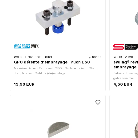
POUR :
UNIVERSEL · PUCH
10086
POUR :
PUCH
GPO détente d'embrayage | Puch E50
swiing® revi
embrayage 
Matériau: Acier · Fabricant: GPO · Surface: noirci · Champ
d'application: Outil de (dé)montage
Fabricant: swiing
galvanisé bleu ·
Hauteur: 8 mm · 
15,90 EUR
4,60 EUR
Entraînement: Si
Type de filetage: