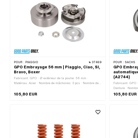
POUR :
PIAGGIO
37469
POUR :
SACHS
GPO Embrayage 56 mm | Piaggio, Ciao, SI,
GPO Embray
Bravo, Boxer
automatique
(A2744)
Fabricant: GPO · Ø extérieur de la poulie: 56 mm ·
Matériau: Acier · Nombre de mâchoires: 3 pcs · Nombre de
Fabricant: GPO ·
ressorts: 2 pcs · Nombre de ressorts: 3 pcs · Ø intérieur: 82
Denture · Nombre
mm · Champ d'application: Standard · Ø extérieur: 90 mm
mm · Ø extérieu
105,80 EUR
105,80 EUR
· Piaggio numéro OEM: 1651505 · Piaggio numéro OEM:
d'application: 
4503595