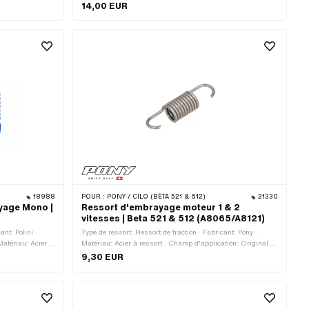
ier à ressort ·
d'application: Standard · Nombre de mâchoires: 3 pcs ·
14,00 EUR
tale: 28 mm
Épaisseur: 14 mm
18988
POUR :
PONY / CILO (BÊTA 521 & 512)
21330
ayage Mono |
Ressort d'embrayage moteur 1 & 2
vitesses | Beta 521 & 512 (A8065/A8121)
ant: Polini ·
Type de ressort: Ressort de traction · Fabricant: Pony ·
Matériau: Acier à
Matériau: Acier à ressort · Champ d'application: Original ·
ion: Tuning
Champ d'application: Standard
9,30 EUR