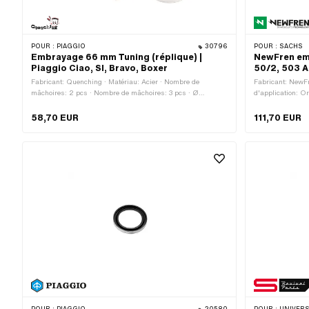
POUR :
PIAGGIO
30796
POUR :
SACHS
Embrayage 66 mm Tuning (réplique) |
NewFren emb
Piaggio Ciao, SI, Bravo, Boxer
50/2, 503 
Fabricant: Quenching · Matériau: Acier · Nombre de
Fabricant: NewF
mâchoires: 2 pcs · Nombre de mâchoires: 3 pcs · Ø
d'application: O
extérieur: 66 mm
numéro OEM: A5
Sachs N° OEM:
58,70 EUR
111,70 EUR