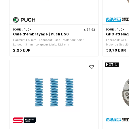
POUR :
PUCH
24192
POUR :
PUCH
Cale d'embrayage | Puch E50
GPO attelag
Hauteur: 4.9 mm · Fabricant: Puch · Matériau: Acier ·
Fabricant: GPO ·
Largeur: 3 mm · Longueur totale: 12.1 mm
Matériau Supplé
intérieur: 12 mm
2,25 EUR
58,70 EUR
mâchoires: 3 pcs
mm · Type de log
ressorts: 3 pcs 
HOT
d'application: S