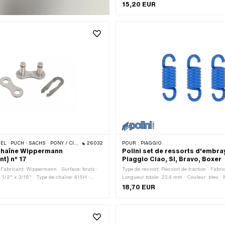
Nombre de composants: 3 pcs · Matériau: Ac
15,20 EUR
Champ d'application: Tuning · Longueur to
CHS · PONY / CILO (BÊTA 521 & 512) · ZÜNDAPP BELMONDO · TOMOS · BYE BIKE
26032
POUR :
PIAGGIO
chaîne Wippermann
Polini set de ressorts d'embr
nt) n° 17
Piaggio Ciao, SI, Bravo, Boxer
· Fabricant: Wippermann · Surface: bruts ·
Type de ressort: Ressort de traction · Fabric
: 1/2" x 3/16" · Type de chaîne: 415H ·
Longueur totale: 23.4 mm · Couleur: bleu · 
ns: 1 pcs · Type de cadenas à chaîne:
ressort · Surface: verni · Champ d'applicat
18,70 EUR
ort · Ø de la tige: 4.07 mm