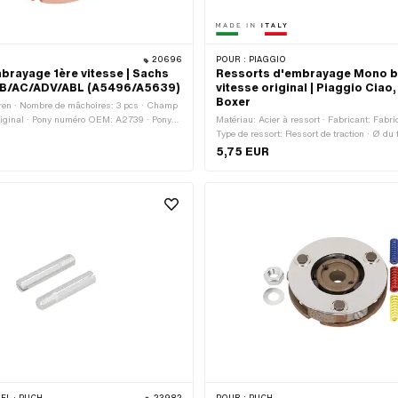
20696
POUR :
PIAGGIO
rayage 1ère vitesse | Sachs
Ressorts d'embrayage Mono b
AB/AC/ADV/ABL (A5496/A5639)
vitesse original | Piaggio Ciao,
Boxer
ren · Nombre de mâchoires: 3 pcs · Champ
riginal · Pony numéro OEM: A2739 · Pony
Matériau: Acier à ressort · Fabricant: Fabriq
639 · Sachs N° OEM: 0284 026 500 ·
Type de ressort: Ressort de traction · Ø du f
 0286 349 000
Longueur totale: 22 mm · Champ d'applicat
5,75 EUR
Champ d'application: Standard