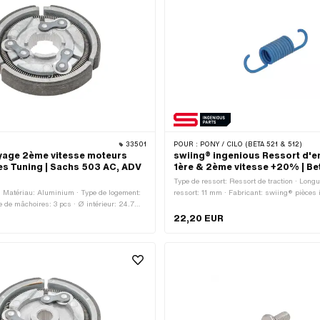
33501
POUR :
PONY / CILO (BÊTA 521 & 512)
age 2ème vitesse moteurs
swiing® ingenious Ressort d'
s Tuning | Sachs 503 AC, ADV
1ère & 2ème vitesse +20% | Be
Type de ressort: Ressort de traction · Long
 Matériau: Aluminium · Type de logement:
ressort: 11 mm · Fabricant: swiing® pièces 
 de mâchoires: 3 pcs · Ø intérieur: 24.7
Matériau: Acier à ressort · Surface: revêtu ·
r: 83.5 mm · Épaisseur: 12.3 mm · Champ
Ø du fil: 1.25 mm · Longueur totale: 34 mm 
22,20 EUR
Standard · Pony numéro OEM: A2744
mm · Champ d'application: Tuning