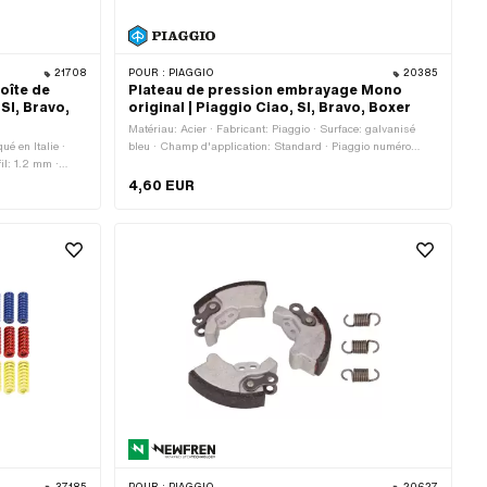
21708
POUR :
PIAGGIO
20385
oîte de
Plateau de pression embrayage Mono
 SI, Bravo,
original | Piaggio Ciao, SI, Bravo, Boxer
Matériau: Acier · Fabricant: Piaggio · Surface: galvanisé
ué en Italie ·
bleu · Champ d'application: Standard · Piaggio numéro
il: 1.2 mm ·
OEM: 104488
ion: Original ·
4,60 EUR