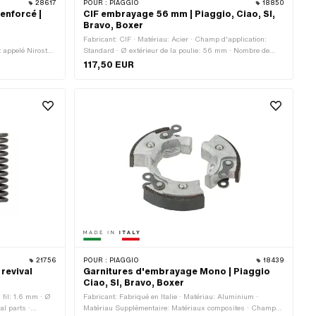
28617
POUR :
PIAGGIO
18850
enforcé |
CIF embrayage 56 mm | Piaggio, Ciao, SI,
Bravo, Boxer
u
Fabricant: CIF · Matériau: Acier · Champ d'application:
 appelé Nirosta)
Standard · Ø extérieur de la poulie: 56 mm · Nombre de
bre de
mâchoires: 2 pcs · Nombre de mâchoires: 3 pcs · Ø
117,50 EUR
s · Ø extérieur:
extérieur: 90 mm · Nombre de ressorts: 2 pcs · Nombre de
ication: Haut de
ressorts: 3 pcs · Ø intérieur: 82 mm
e · Champ
n: Tuning
21756
POUR :
PIAGGIO
18439
revival
Garnitures d'embrayage Mono | Piaggio
Ciao, SI, Bravo, Boxer
 fil: 1.6 mm · Ø
Fabricant: Fabriqué en Italie · Matériau: Aluminium ·
al parts ·
Matériau Supplémentaire: Matériaux composites · Champ