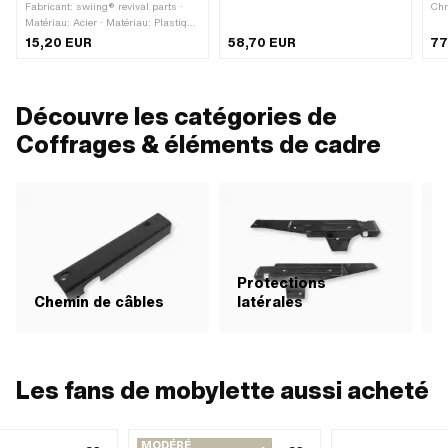
Fabricant: swiing® revival parts ·
Ch
Matériau: Acier · Matériau: Plastique
· Surface: bruts · Surface: galvanisé
15,20 EUR
58,70 EUR
77
bleu · Couleur: argent ·
Entraînement: Fente · Entraînement:
Tête triangulaire · Type de filetage:
M5x0.8 (filetage standard) ·
Découvre les catégories de
Longueur du filetage: 35 mm ·
Longueur du filetage: 50 mm ·
Coffrages & éléments de cadre
Longueur totale: 47 mm · Longueur
totale: 60 mm
Protections
Chemin de câbles
latérales
Les fans de mobylette aussi acheté
MODÉRÉ