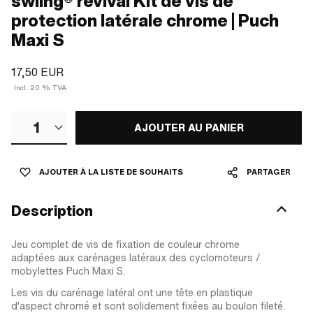
swiing® revival Kit de vis de
protection latérale chrome | Puch
Maxi S
17,50 EUR
Incl. 20 % TVA
1
AJOUTER AU PANIER
AJOUTER À LA LISTE DE SOUHAITS
PARTAGER
Description
Jeu complet de vis de fixation de couleur chrome
adaptées aux carénages latéraux des cyclomoteurs /
mobylettes Puch Maxi S.
Les vis du carénage latéral ont une tête en plastique
d'aspect chromé et sont solidement fixées au boulon fileté.