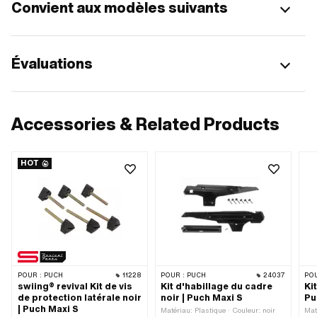
Convient aux modèles suivants
Évaluations
Accessories & Related Products
HOT
POUR :
PUCH
11228
POUR :
PUCH
24037
POU
swiing® revival Kit de vis
Kit d'habillage du cadre
Ki
de protection latérale noir
noir | Puch Maxi S
Pu
| Puch Maxi S
Matériau: Plastique · Couleur: noir
Mat