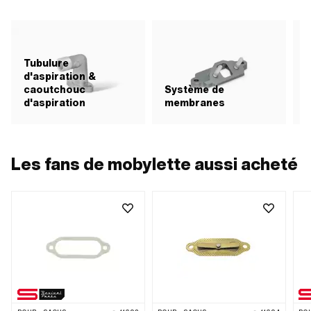
Tubulure
d'aspiration &
caoutchouc
Système de
d'aspiration
membranes
F
Les fans de mobylette aussi acheté