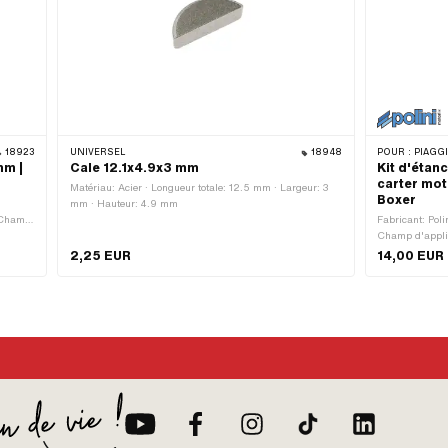
18923
UNIVERSEL
18948
POUR :
PIAGG
mm |
Cale 12.1x4.9x3 mm
Kit d'étan
carter mot
Matériau: Acier · Longueur totale: 12.5 mm · Largeur: 3
Boxer
mm · Hauteur: 4.9 mm
· Champ
Fabricant: Pol
Champ d'appli
2,25 EUR
14,00 EUR