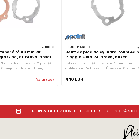
18883
POUR :
PIAGGIO
étanchéité 43 mm kit
Joint de pied de cylindre Polini 43 
gio Ciao, SI, Bravo, Boxer
Piaggio Ciao, SI, Bravo, Boxer
· Nombre de composants: 2 pcs · Ø
Fabricant: Polini · Ø du cylindre: 43 mm · Lieu
· Champ d'application: Tuning ·
d'utilisation: Pied de vérin · Épaisseur: 0.2 mm 
i
d'application: Racing
4,10 EUR
Pas en stock
TU FINIS TARD ?
OUVERT LE JEUDI SOIR JUSQU'À 20 H