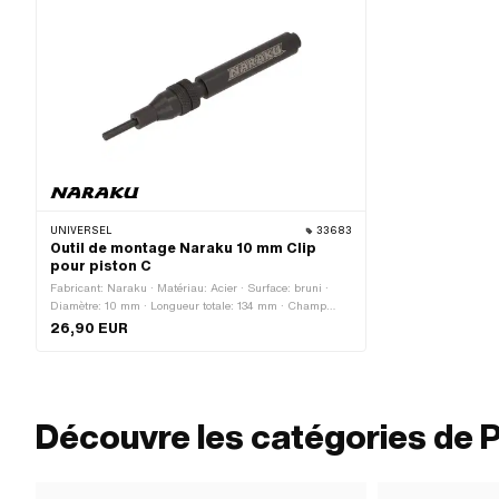
UNIVERSEL
33683
Outil de montage Naraku 10 mm Clip
pour piston C
Fabricant: Naraku · Matériau: Acier · Surface: bruni ·
Diamètre: 10 mm · Longueur totale: 134 mm · Champ
d'application: Outil de (dé)montage · Ø de la tige: 4.5
26,90 EUR
mm
Découvre les catégories de 