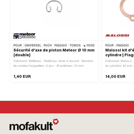
POUR :
UNIVERSEL · PUCH · PIAGGIO · TOMOS
11032
POUR :
PIAGGIO
Sécurité d'axe de piston Meteor Ø 10 mm
Malossi kit d'
(double)
cylindre | Piag
Fabricant: Météores · Matériau: Acier à ressort · Nombre
Fabricant: Malossi 
de sondes/languettes: 2 pcs · Ø extérieur: 10 mm
du cylindre: 43 mm 
Décompresseur: Ou
1,40 EUR
14,00 EUR