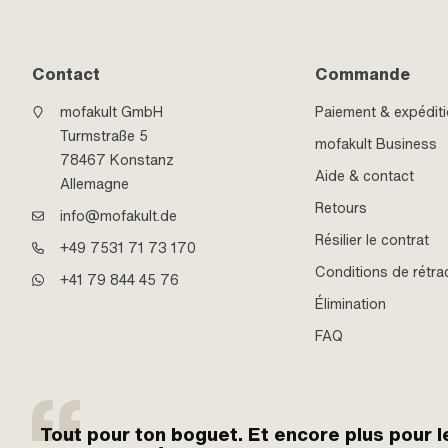
Contact
Commande
mofakult GmbH
Paiement & expédit
Turmstraße 5
mofakult Business
78467 Konstanz
Aide & contact
Allemagne
Retours
info@mofakult.de
Résilier le contrat
+49 7531 71 73 170
Conditions de rétra
+41 79 844 45 76
Élimination
FAQ
Tout pour ton boguet. Et encore plus pour l