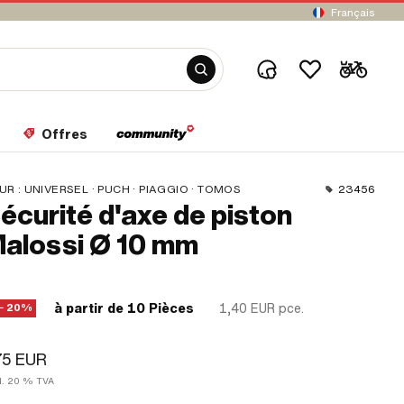
Français
Offres
UR :
UNIVERSEL · PUCH · PIAGGIO · TOMOS
23456
écurité d'axe de piston
alossi Ø 10 mm
à partir de 10 Pièces
1,40 EUR
pce.
− 20%
75 EUR
cl. 20 % TVA