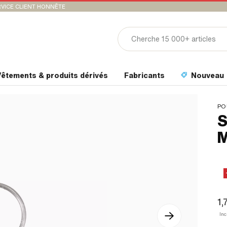
VICE CLIENT HONNÊTE
êtements & produits dérivés
Fabricants
Nouveau
PO
S
M
1,
In