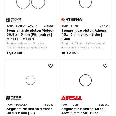
POUR :
FANTIC · YAMAHA
29691
POUR :
PUCH
20331
Segments de piston Meteor
Segment de piston Athena
38.8 x 1.5 mm (FS) (paire) |
45x1.5 mm chromé dur |
Minarelli Motori
Puch
Fabricant: Météores · Diamètre
Fabricant: Athena · Surface: chromé
nominal: 38.8 mm · Epaisseur du
dur · Diamètre nominal: 45 mm ·
segment de piston: 1.6 mm · Moule à
Epaisseur du segment de piston: 1.8
17,50 EUR
10,50 EUR
segments de piston: Anneau
mm · Moule à segments de piston:
rectangulaire · Joint de segment de
Anneau rectangulaire · Joint de
piston: protection latérale (PL) ·
segment de piston: protection intérieure
Hauteur: 1.5 mm
(PI) · Hauteur: 1.5 mm · Champ
d'application: Tuning
POUR :
PIAGGIO
29521
POUR :
PUCH
20362
Segment de piston Meteor
Segment de piston Airsal
38.2 x 2 mm (FS)
45x1.5 mm noir | Puch