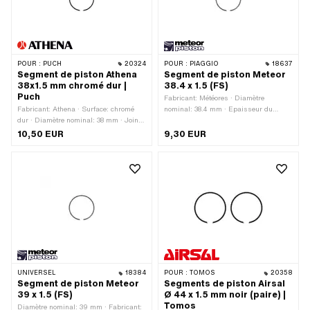
POUR :
PUCH
20324
POUR :
PIAGGIO
18637
Segment de piston Athena
Segment de piston Meteor
38x1.5 mm chromé dur |
38.4 x 1.5 (FS)
Puch
Fabricant: Météores · Diamètre
Fabricant: Athena · Surface: chromé
nominal: 38.4 mm · Epaisseur du
dur · Diamètre nominal: 38 mm · Joint
segment de piston: 1.6 mm · Moule à
de segment de piston: protection
segments de piston: Anneau
10,50 EUR
9,30 EUR
intérieure (PI) · Hauteur: 1.5 mm
rectangulaire · Joint de segment de
piston: protection latérale (PL) ·
Hauteur: 1.5 mm
UNIVERSEL
18384
POUR :
TOMOS
20358
Segment de piston Meteor
Segments de piston Airsal
39 x 1.5 (FS)
Ø 44 x 1.5 mm noir (paire) |
Tomos
Diamètre nominal: 39 mm · Fabricant: