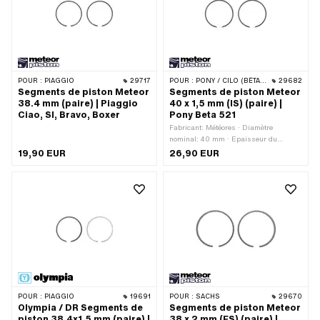
POUR :
PIAGGIO
29717
POUR :
PONY / CILO (BÊTA 521 & 512)
29682
Segments de piston Meteor
Segments de piston Meteor
38.4 mm (paire) | Piaggio
40 x 1,5 mm (IS) (paire) |
Ciao, SI, Bravo, Boxer
Pony Beta 521
Fabricant: Météores · Diamètre
nominal: 40 mm · Epaisseur du
segment de piston: 1.65 mm · Moule à
19,90 EUR
26,90 EUR
segments de piston: Anneau
rectangulaire · Joint de segment de
piston: protection intérieure (PI) ·
Hauteur: 1.5 mm
POUR :
PIAGGIO
19691
POUR :
SACHS
29670
Olympia / DR Segments de
Segments de piston Meteor
piston 38.4x1.5 mm (paire) |
38 x 2 mm (FS) (paire) |