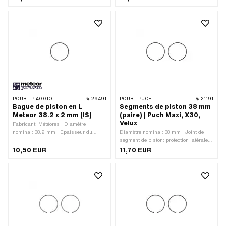
mm · Joint de segment de piston:
(PI) · Hauteur: 1.5 mm
protection intérieure (PI)
POUR :
PIAGGIO
29491
POUR :
PUCH
21191
Bague de piston en L
Segments de piston 38 mm
Meteor 38.2 x 2 mm (IS)
(paire) | Puch Maxi, X30,
Velux
Fabricant: Météores · Diamètre
nominal: 38.2 mm · Epaisseur du
Diamètre nominal: 38 mm · Joint de
segment de piston: 1.75 mm · Moule à
segment de piston: protection latérale
segments de piston: Anneau en L ·
(PL) · Hauteur: 2 mm
10,50 EUR
11,70 EUR
Joint de segment de piston: protection
intérieure (PI) · Hauteur: 2 mm