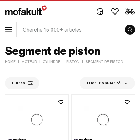
Segment de piston
HOME
|
MOTEUR
|
CYLINDRE
|
PISTON
|
SEGMENT DE PISTON
Filtres
Trier:
Popularité