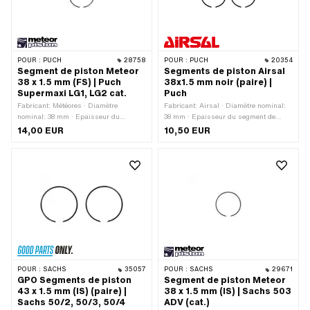
POUR :
PUCH
28758
POUR :
PUCH
20354
Segment de piston Meteor
Segments de piston Airsal
38 x 1.5 mm (FS) | Puch
38x1.5 mm noir (paire) |
Supermaxi LG1, LG2 cat.
Puch
Fabricant: Météores · Diamètre
Fabricant: Airsal · Diamètre nominal:
nominal: 38 mm · Epaisseur du
38 mm · Epaisseur du segment de
segment de piston: 1.6 mm · Moule à
piston: 1.5 mm · Moule à segments de
14,00 EUR
10,50 EUR
segments de piston: Anneau
piston: Anneau rectangulaire · Joint de
rectangulaire · Joint de segment de
segment de piston: protection intérieure
piston: protection latérale (PL) ·
(PI) · Hauteur: 1.7 mm
Hauteur: 1.5 mm
POUR :
SACHS
35057
POUR :
SACHS
29671
GPO Segments de piston
Segment de piston Meteor
43 x 1.5 mm (IS) (paire) |
38 x 1.5 mm (IS) | Sachs 503
Sachs 50/2, 50/3, 50/4
ADV (cat.)