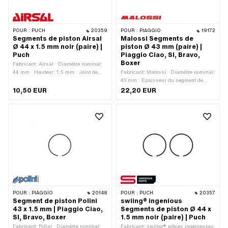
POUR :
PUCH
20359
POUR :
PIAGGIO
19172
Segments de piston Airsal
Malossi Segments de
Ø 44 x 1.5 mm noir (paire) |
piston Ø 43 mm (paire) |
Puch
Piaggio Ciao, SI, Bravo,
Boxer
Fabricant: Airsal · Diamètre nominal:
44 mm · Hauteur: 1.5 mm · Joint de
Fabricant: Malossi · Diamètre nominal:
segment de piston: protection intérieure
43 mm · Epaisseur du segment de
(PI)
piston: 1.75 mm · Moule à segments de
10,50 EUR
22,20 EUR
piston: Anneau rectangulaire · Joint de
segment de piston: protection intérieure
(PI) · Hauteur: 1.5 mm
POUR :
PIAGGIO
20148
POUR :
PUCH
20357
Segment de piston Polini
swiing® ingenious
43 x 1.5 mm | Piaggio Ciao,
Segments de piston Ø 44 x
SI, Bravo, Boxer
1.5 mm noir (paire) | Puch
Fabricant: Polini · Diamètre nominal:
Fabricant: swiing® pièces ingénieuses