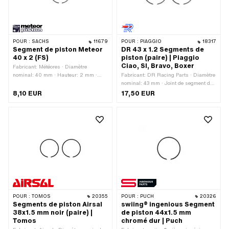
POUR :
SACHS
11679
POUR :
PIAGGIO
18317
Segment de piston Meteor
DR 43 x 1.2 Segments de
40 x 2 (FS)
piston (paire) | Piaggio
Ciao, SI, Bravo, Boxer
Fabricant: Météores · Diamètre
nominal: 40 mm · Hauteur: 2 mm ·
Fabricant: DR Racing Parts · Diamètre
Moule à segments de piston: Anneau
nominal: 43 mm · Joint de segment de
rectangulaire · Joint de segment de
piston: protection intérieure (PI) ·
8,10 EUR
17,50 EUR
piston: protection latérale (PL) ·
Hauteur: 1.2 mm
Epaisseur du segment de piston: 1.65
mm
POUR :
TOMOS
20355
POUR :
PUCH
20326
Segments de piston Airsal
swiing® ingenious Segment
38x1.5 mm noir (paire) |
de piston 44x1.5 mm
Tomos
chromé dur | Puch