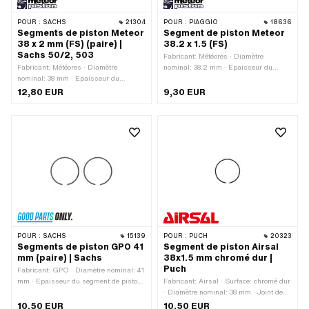
POUR :
SACHS
21304
POUR :
PIAGGIO
18636
Segments de piston Meteor
Segment de piston Meteor
38 x 2 mm (FS) (paire) |
38.2 x 1.5 (FS)
Sachs 50/2, 503
Fabricant: Météores · Diamètre
Fabricant: Météores · Diamètre
nominal: 38.2 mm · Epaisseur du
nominal: 38 mm · Epaisseur du
segment de piston: 1.6 mm · Moule à
segment de piston: 1.6 mm · Moule à
segments de piston: Anneau
12,80 EUR
9,30 EUR
segments de piston: Anneau
rectangulaire · Joint de segment de
rectangulaire · Joint de segment de
piston: protection latérale (PL) ·
piston: protection latérale (PL) ·
Hauteur: 1.5 mm
Hauteur: 2 mm · Pony numéro OEM:
A1091 · Sachs N° OEM: 0215 009
000
POUR :
SACHS
15139
POUR :
PUCH
20323
Segments de piston GPO 41
Segment de piston Airsal
mm (paire) | Sachs
38x1.5 mm chromé dur |
Puch
Fabricant: GPO · Diamètre nominal: 41
mm · Epaisseur du segment de piston:
Fabricant: Airsal · Surface: chromé dur
1.82 mm · Moule à segments de piston:
· Diamètre nominal: 38 mm · Joint de
Anneau rectangulaire · Hauteur: 1.45
segment de piston: protection intérieure
10,50 EUR
10,50 EUR