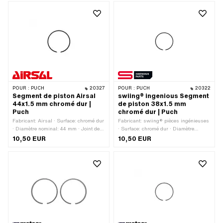
rectangulaire
Hauteur: 1.5 mm
POUR :
PUCH
20327
POUR :
PUCH
20322
Segment de piston Airsal
swiing® ingenious Segment
44x1.5 mm chromé dur |
de piston 38x1.5 mm
Puch
chromé dur | Puch
Fabricant: Airsal · Surface: chromé dur
Fabricant: swiing® pièces ingénieuses
· Diamètre nominal: 44 mm · Joint de
· Surface: chromé dur · Diamètre
segment de piston: protection intérieure
nominal: 38 mm · Joint de segment de
10,50 EUR
10,50 EUR
(PI) · Hauteur: 1.5 mm
piston: protection intérieure (PI) ·
Hauteur: 1.5 mm