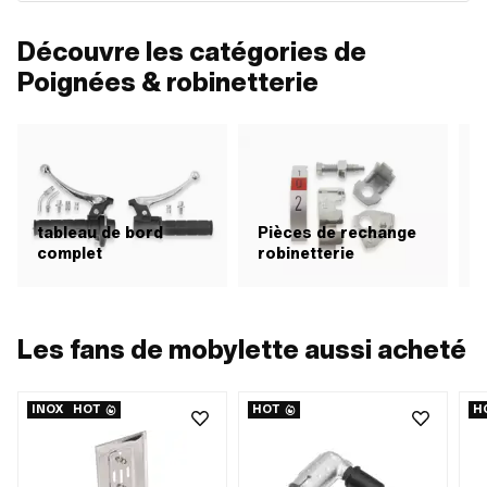
Découvre les catégories de
Poignées & robinetterie
tableau de bord
Pièces de rechange
complet
robinetterie
H
Les fans de mobylette aussi acheté
INOX
HOT
HOT
H