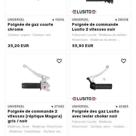
UNIVERSEL
11006
UNIVERSEL
28008
Poignée de gaz courte
Poignée de commande
chrome
Lusito 2 vitesses noir
Couleur: argent · Couleur: noir
Fabricant: Lusito · Matériau du boîtier:
Aluminium · Matériau du levier:
Aluminium · Surface: verni · Couleur:
35,20 EUR
55,90 EUR
noir · Nombre de vitesses: 2 pcs · Ø
intérieur: 22 mm
UNIVERSEL
37083
UNIVERSEL
30465
Poignée de commande 2
Poignée des gaz Lusito
vitesses (réplique Magura)
avec levier choker noir
gris / noir
Fabricant: Lusito · Matériau:
Matériau: Acier · Matériau: Aluminium
Aluminium · Surface: verni · Couleur:
· Matériau: Caoutchouc · Surface: verni
argent · Couleur: noir · Matériau du