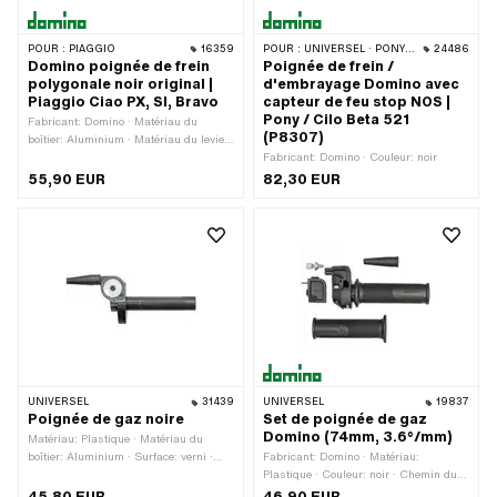
POUR :
PIAGGIO
16359
POUR :
UNIVERSEL · PONY / CILO (BÊTA 521 & 512)
24486
Domino poignée de frein
Poignée de frein /
polygonale noir original |
d'embrayage Domino avec
Piaggio Ciao PX, SI, Bravo
capteur de feu stop NOS |
Pony / Cilo Beta 521
Fabricant: Domino · Matériau du
(P8307)
boîtier: Aluminium · Matériau du levier:
Plastique · Couleur: noir · Nombre de
Fabricant: Domino · Couleur: noir
points de fixation: 1 pcs · Type de
55,90 EUR
82,30 EUR
fixation: Vis
UNIVERSEL
31439
UNIVERSEL
19837
Poignée de gaz noire
Set de poignée de gaz
Domino (74mm, 3.6°/mm)
Matériau: Plastique · Matériau du
boîtier: Aluminium · Surface: verni ·
Fabricant: Domino · Matériau:
Couleur: noir · Longueur totale: 177 mm
Plastique · Couleur: noir · Chemin du
· Ø intérieur: 23 mm
gaz: 74 mm · Degré de mouvement: