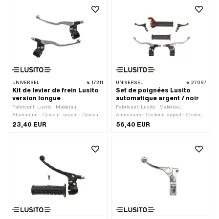
UNIVERSEL
17211
UNIVERSEL
27097
Kit de levier de frein Lusito
Set de poignées Lusito
version longue
automatique argent / noir
Fabricant: Lusito · Matériau:
Fabricant: Lusito · Matériau:
Aluminium · Couleur: argent · Couleur:
Aluminium · Couleur: argent · Couleur:
noir · Longueur totale: 175 mm
noir · Couleur: orange · Ø intérieur: 22
23,40 EUR
56,40 EUR
mm · Nombre de composants: 6 pcs