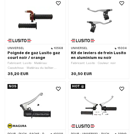
2 pcs
fixation: 1 pcs
UNIVERSEL
10568
UNIVERSEL
15004
Poignée de gaz Lusito gaz
Kit de leviers de frein Lusito
court noir / orange
en aluminium nu noir
Fabricant: Lusito · Matériau:
Fabricant: Lusito · Couleur: noir
Caoutchouc · Matériau du boîtier:
Aluminium · Couleur: noir · Couleur:
35,20 EUR
30,50 EUR
orange · Ø intérieur: 22 mm · Surface:
revêtu par poudre · Longueur totale: 180
NOS
HOT
mm · Nombre de composants: 2 pcs