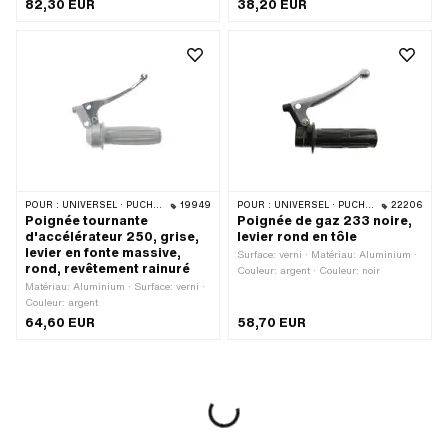
· Matériau du levier: Acier · Matériau
levier: Aluminium · Ø intérieur: 22 mm
82,30 EUR
38,20 EUR
du boîtier: Aluminium · Couleur: argent
· Couleur: gris · Couleur: noir · Nombre
de vitesses: 2 pcs · Longueur totale:
140 mm · Ø intérieur: 22.5 mm · Puch
numéro OEM: 320.3.32.004.0 ·
Magura numéro OEM: 0129912 ·
Magura numéro OEM: 0129918 ·
Sachs N° OEM: 0289 055 000
POUR :
UNIVERSEL · PUCH · SACHS · PONY / CILO (BÊTA 521 & 512) · ZÜNDAPP BELMONDO · CILO
19949
POUR :
UNIVERSEL · PUCH · SACHS · PONY / CILO (BÊTA 521 & 512) · ZÜNDAPP BELMONDO
22206
Poignée tournante
Poignée de gaz 233 noire,
d'accélérateur 250, grise,
levier rond en tôle
levier en fonte massive,
Surface: verni · Matériau: Aluminium ·
rond, revêtement rainuré
Couleur: argent · Couleur: noir
Matériau: Aluminium · Surface: verni ·
Couleur: argent
64,60 EUR
58,70 EUR