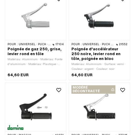
POUR :
UNIVERSEL · PUCH · SACHS · PONY / CILO (BÊTA 521 & 512) · ZÜNDAPP BELMONDO
17104
POUR :
UNIVERSEL · PUCH · SACHS · PONY / CILO (BÊTA 521 & 512) · ZÜNDAPP BELMONDO
21552
Poignée de gaz 250, grise,
Poignée d'accélérateur
levier rond en tôle
250 noire, levier rond en
tôle, poignée en bloc
Matériau: Aluminium · Matériau: Fonte
d'aluminium · Matériau: Plastique ·
Matériau: Aluminium · Surface: verni ·
Matériau du boîtier: Fonte d'aluminium
Couleur: argent · Couleur: noir
· Matériau du levier: Aluminium ·
64,60 EUR
64,60 EUR
Surface: revêtu par poudre · Couleur:
argent · Couleur: gris · Ø intérieur:
MODÉRÉ
22.3 mm · Longueur totale: 129 mm ·
DÉCONTRACTÉ
Interrupteur de feu stop: Non