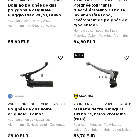
POUR :
PIAGGIO
16871
POUR :
UNIVERSEL · PUCH · SACHS · ZÜNDAPP BELMONDO · KREIDLER
37745
Domino poignée de gaz
Poignée tournante
polygonale originale |
d'accélérateur 273 noire
Piaggio Ciao PX, SI, Bravo
levier en tôle rond,
revêtement de poignée de
Fabricant: Domino · Matériau:
type «bloc»
Aluminium · Matériau du levier:
Plastique · Couleur: noir · Surface:
Nombre de composants: 1 pcs ·
verni
Matériau: Acier · Matériau: Aluminium
· Matériau: Caoutchouc · Matériau:
55,90 EUR
64,60 EUR
Plastique · Matériau du boîtier:
Aluminium · Surface: galvanisé bleu ·
NOS
Surface: verni · Couleur: argent ·
Couleur: noir · Matériau du levier: Acier
· Chemin du gaz: 20 mm · Course
maximale: 20 mm · Rapport de la
course des gaz [°]/[mm]: 90 ° ·
Longueur totale: 170 mm · Interrupteur
de feu stop: Non · Ø intérieur: 22.2
mm
POUR :
UNIVERSEL · TOMOS
25814
POUR :
UNIVERSEL · PUCH · SACHS · PONY / CILO (BÊTA 521 & 512)
19711
Poignée de gaz noire
Manette de frein Magura
originale | Tomos
101 noire, neuve d'origine
(NOS)
Fabricant: Tomos · Matériau:
Aluminium · Surface: verni · Couleur:
Fabricant: Magura · Matériau du
noir · Tomos numéro OEM: 234501
boîtier: Aluminium · Matériau du levier:
Aluminium · Surface: poli · Surface:
28,10 EUR
58,70 EUR