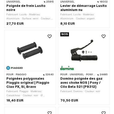
UNIVERSEL
25815
UNIVERSEL
18002
Poignée de frein Lusito
Levier de démarrage Lusito
noire
aluminium nu
Fabricant: Lusito · Matériau:
Fabricant: Lusito · Matériau:
Aluminium · Surface: verni · Couleur:
Aluminium · Couleur: argent
noir · Type de fixation: Vis · Nombre de
27,70 EUR
8,10 EUR
points de fixation: 1 pcs
NOS
POUR :
PIAGGIO
22640
POUR :
UNIVERSEL · PONY / CILO (BÊTA 521 & 512)
24485
Poignées polygonales
Domino poignée des gaz
Piaggio original | Piaggio
avec choke NOS | Pony /
Ciao PX, SI, Bravo
Cilo Beta 521 (P8312)
Fabricant: Piaggio · Matériau:
Fabricant: Domino · Couleur: noir
Caoutchouc · Couleur: noir · Ø
intérieur: 22 mm · Ø intérieur: 24 mm
16,40 EUR
70,50 EUR
· Longueur totale: 114 mm