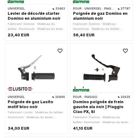
UNIVERSEL
33463
POUR :
UNIVERSEL · PIAGGIO
27787
Levier de déco/de starter
Poignée de gaz Domino en
Domino en aluminium noir
aluminium noir
Fabricant: Domino · Matériau du
Fabricant: Domino · Matériau:
boîtier: Aluminium · Matériau du levier:
Aluminium · Matériau du boîtier:
Plastique · Surface: anodisé · Couleur:
Aluminium · Matériau du levier: Tôle
23,40 EUR
56,40 EUR
noir · Longueur totale: 100 mm · Type
(acier) · Couleur: argent · Couleur: noir
de fixation: collier de serrage vissé ·
· Surface: bruts · Surface: revêtu par
Nombre de points de fixation: 1 pcs · Ø
poudre · Longueur totale: 160 mm · Ø
fixation intérieure: 22 mm
intérieur: 22 mm · Nombre de
composants: 2 pcs
UNIVERSEL
32895
POUR :
PIAGGIO
22635
Poignée de gaz Lusito
Domino poignée de frein
motif bloc noir
gauche alu noir | Piaggio
Ciao PX, SI
Fabricant: Lusito · Matériau du boîtier:
Aluminium · Matériau du levier:
Fabricant: Domino · Matériau du
Aluminium · Surface: verni · Couleur:
boîtier: Aluminium · Matériau du levier:
argent · Couleur: noir · Ø intérieur: 22
Aluminium · Surface: verni · Couleur:
34,00 EUR
41,10 EUR
mm · Longueur totale: 160 mm
noir