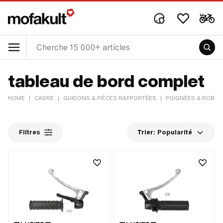
tableau de bord complet
HOME
|
CADRE
|
GUIDONS & PIÈCES RAPPORTÉES
|
POIGNÉES & ROBIN
Filtres
Trier:
Popularité