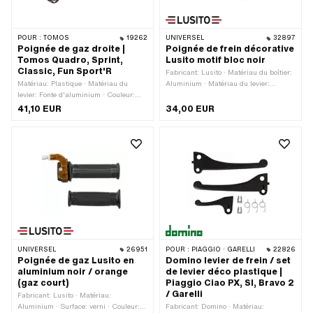
POUR :
TOMOS
19262
UNIVERSEL
32897
Poignée de gaz droite |
Poignée de frein décorative
Tomos Quadro, Sprint,
Lusito motif bloc noir
Classic, Fun Sport'R
Fabricant: Lusito · Matériau du boîtier:
Matériau: Plastique · Matériau du
Aluminium · Matériau du levier:
levier: Fonte d'aluminium · Couleur:
Aluminium · Matériau du levier:
noir · Interrupteur de feu stop: Oui
Plastique · Surface: verni · Couleur:
41,10 EUR
34,00 EUR
argent · Couleur: noir · Ø intérieur: 22
mm · Longueur totale: 160 mm · Type
de filetage: M6x1 (filetage standard)
UNIVERSEL
26951
POUR :
PIAGGIO · GARELLI
22826
Poignée de gaz Lusito en
Domino levier de frein / set
aluminium noir / orange
de levier déco plastique |
(gaz court)
Piaggio Ciao PX, SI, Bravo 2
/ Garelli
Fabricant: Lusito · Matériau:
Aluminium · Surface: verni · Couleur:
Fabricant: Domino · Matériau: