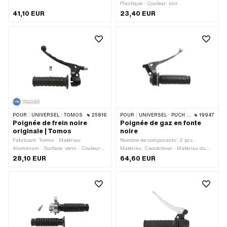
noir · Couleur: orange
Plastique · Couleur: noir
41,10 EUR
23,40 EUR
POUR :
UNIVERSEL · TOMOS
25816
POUR :
UNIVERSEL · PUCH · SACHS · PONY / CILO (BÊTA 521 & 512) · ZÜNDAPP BELMONDO · CILO
19947
Poignée de frein noire
Poignée de gaz en fonte
originale | Tomos
noire
Fabricant: Tomos · Matériau:
Nombre de composants: 2 pcs ·
Aluminium · Surface: verni · Couleur:
Matériau: Caoutchouc · Matériau du
noir · Type de fixation: Vis · Nombre de
boîtier: Aluminium · Surface: revêtu par
28,10 EUR
64,60 EUR
points de fixation: 1 pcs · Tomos
poudre · Couleur: argent · Couleur: noir
numéro OEM: 234502
· Matériau du levier: Aluminium ·
Longueur totale: 150 mm · Interrupteur
de feu stop: Oui · Ø intérieur: 22 mm