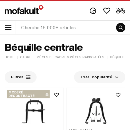
Béquille centrale
HOME
|
CADRE
|
PIÈCES DE CADRE & PIÈCES RAPPORTÉES
|
BÉQUILLES
Filtres
Trier:
Popularité
MODÉRÉ
DÉCONTRACTÉ