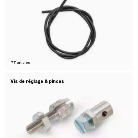
77
articles
Vis de réglage & pinces