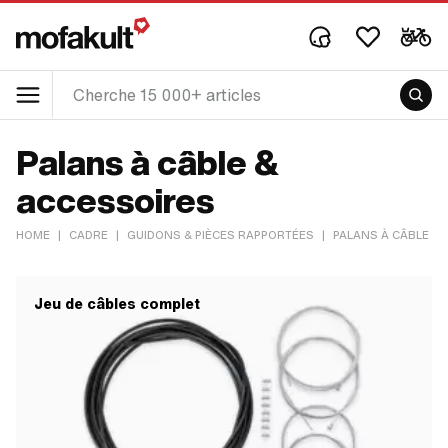
Palans à câble &
accessoires
HOME
|
CADRE
|
GUIDONS & PIÈCES RAPPORTÉES
|
PALANS À CÂBLE &
Jeu de câbles complet