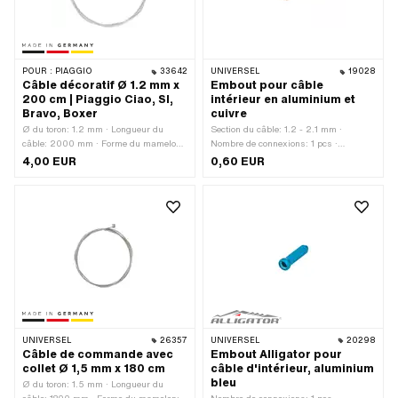
POUR :
PIAGGIO
33642
UNIVERSEL
19028
Câble décoratif Ø 1.2 mm x
Embout pour câble
200 cm | Piaggio Ciao, SI,
intérieur en aluminium et
Bravo, Boxer
cuivre
Ø du toron: 1.2 mm · Longueur du
Section du câble: 1.2 - 2.1 mm ·
câble: 2000 mm · Forme du mamelon:
Nombre de connexions: 1 pcs ·
Tonneau (transversal) · Ø du
Couleur: couleur cuivre · Ø intérieur:
4,00 EUR
0,60 EUR
mamelon: 6 mm · Longueur mamelon:
2.3 mm · Ø extérieur: 2.9 - 4.1 mm ·
5.5 mm · Nombre de composants: 1
Longueur totale: 12 mm · Nombre de
pcs · Fabricant: Fabriqué en
composants: 1 pcs · Matériau:
Allemagne · Matériau: Acier · Surface:
Aluminium · Surface: anodisé · Champ
galvanisé bleu
d'application: Accessoires d'atelier
UNIVERSEL
26357
UNIVERSEL
20298
Câble de commande avec
Embout Alligator pour
collet Ø 1,5 mm x 180 cm
câble d'intérieur, aluminium
bleu
Ø du toron: 1.5 mm · Longueur du