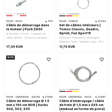
POUR :
PUCH
11111
POUR :
TOMOS
37064
Câble de démarrage dans
Set de câbles intérieurs |
le moteur | Puch ZA50
Tomos Classic, Quadro,
Sprint, Fun Sport'R
Ø du toron: 1.5 mm · Longueur du
câble: 68 mm · Forme du mamelon:
Fabricant: Fabriqué en Allemagne ·
Tonneau (transversal) · Ø du
Matériau: Acier · Nombre: 3 pcs · Ø du
mamelon: 6 mm · Longueur mamelon:
toron: 1.2 mm · Ø du toron: 1.8 mm ·
17,50 EUR
11,70 EUR
8 mm · Fabricant: Fabriqué en Autriche
Longueur totale: 1650 mm · Longueur
· Puch numéro OEM: 910.4.18.001.0
totale: 1850 mm · Forme du mamelon:
NOS
Boule
POUR :
UNIVERSEL · SACHS
37256
POUR :
UNIVERSEL · PUCH · SACHS · PONY / CILO (BÊTA 521 & 512) · PIAGGIO · SOLEX
37997
Câble de démarrage Ø 1.5
Câble d'embrayage / câble
mm x 150 cm NOS | Sachs
de frein Ø 1,5 mm x 225 cm
502, 503, 535
(embout en forme de poire)