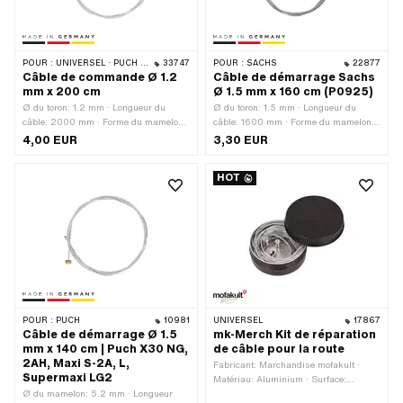
POUR :
UNIVERSEL · PUCH · SACHS · ZÜNDAPP BELMONDO · CILO
33747
POUR :
SACHS
22877
Câble de commande Ø 1.2
Câble de démarrage Sachs
mm x 200 cm
Ø 1.5 mm x 160 cm (P0925)
Ø du toron: 1.2 mm · Longueur du
Ø du toron: 1.5 mm · Longueur du
câble: 2000 mm · Forme du mamelon:
câble: 1600 mm · Forme du mamelon:
Tonneau (transversal) · Ø du
Cylindre · Ø du mamelon: 5 mm ·
4,00 EUR
3,30 EUR
mamelon: 6 mm · Longueur mamelon:
Longueur mamelon: 6 mm · Nombre de
5.5 mm · Nombre de composants: 1
composants: 1 pcs · Fabricant:
HOT
pcs · Fabricant: Fabriqué en
Fabriqué en Allemagne · Matériau:
Allemagne · Matériau: Acier · Surface:
Acier · Surface: galvanisé bleu ·
galvanisé bleu
Champ d'application: Standard
POUR :
PUCH
10981
UNIVERSEL
17867
Câble de démarrage Ø 1.5
mk-Merch Kit de réparation
mm x 140 cm | Puch X30 NG,
de câble pour la route
2AH, Maxi S-2A, L,
Fabricant: Marchandise mofakult ·
Supermaxi LG2
Matériau: Aluminium · Surface:
Ø du mamelon: 5.2 mm · Longueur
anodisé · Champ d'application: