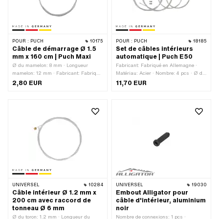
POUR :
PUCH
10175
POUR :
PUCH
18185
Câble de démarrage Ø 1.5
Set de câbles intérieurs
mm x 160 cm | Puch Maxi
automatique | Puch E50
Ø du mamelon: 8 mm · Longueur
Fabricant: Fabriqué en Allemagne ·
mamelon: 12 mm · Fabricant: Fabriqué
Matériau: Acier · Nombre: 4 pcs · Ø du
en Allemagne · Matériau: Acier · Ø du
toron: 1.25 mm · Ø du toron: 1.5 mm ·
2,80 EUR
11,70 EUR
toron: 1.5 mm · Forme du mamelon:
Ø du toron: 1.8 mm · Forme du
Tonneau (transversal) · Surface:
mamelon: Cylindre · Forme du
galvanisé bleu · Longueur du câble:
mamelon: Tonneau (transversal) ·
1600 mm · Nombre de composants: 1
Forme du mamelon: ampoules ·
pcs · Champ d'application: Standard
Longueur totale: 1600 mm · Longueur
totale: 2200 mm
UNIVERSEL
10284
UNIVERSEL
19030
Câble intérieur Ø 1.2 mm x
Embout Alligator pour
200 cm avec raccord de
câble d'intérieur, aluminium
tonneau Ø 6 mm
noir
Ø du toron: 1.2 mm · Longueur du
Nombre de connexions: 1 pcs ·