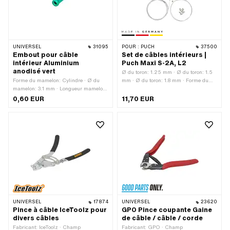
UNIVERSEL
31095
POUR :
PUCH
37500
Embout pour câble
Set de câbles intérieurs |
intérieur Aluminium
Puch Maxi S-2A, L2
anodisé vert
Ø du toron: 1.25 mm · Ø du toron: 1.5
Forme du mamelon: Cylindre · Ø du
mm · Ø du toron: 1.8 mm · Forme du
mamelon: 3.1 mm · Longueur mamelon:
mamelon: Cylindre · Forme du
12.4 mm · Ø collerette: 4 mm · Couleur:
mamelon: Tonneau (transversal) ·
0,60 EUR
11,70 EUR
vert · Ø passage de câble: 2.2 mm ·
Forme du mamelon: ampoules ·
Matériau: Aluminium · Surface:
Fabricant: Fabriqué en Allemagne ·
anodisé
Matériau: Acier · Longueur totale: 1400
mm · Longueur totale: 2200 mm
UNIVERSEL
17874
UNIVERSEL
23620
Pince à câble IceToolz pour
GPO Pince coupante Gaine
divers câbles
de câble / câble / corde
Fabricant: IceToolz · Champ
Fabricant: GPO · Champ