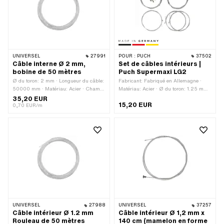
Champ d'application: Standard
UNIVERSEL
27991
POUR :
PUCH
37502
Câble interne Ø 2 mm,
Set de câbles intérieurs |
bobine de 50 mètres
Puch Supermaxi LG2
Ø du toron: 2 mm · Longueur du câble:
Fabricant: Fabriqué en Allemagne ·
50000 mm · Matériau: Acier · Champ
Matériau: Acier · Ø du toron: 1.25 mm ·
d'application: Standard
Ø du toron: 1.5 mm · Ø du toron: 1.8
35,20 EUR
15,20 EUR
mm · Longueur totale: 1400 mm ·
0,70 EUR/m
Longueur totale: 2200 mm · Forme du
mamelon: Cylindre · Forme du
mamelon: Tonneau (transversal) ·
Forme du mamelon: ampoules
UNIVERSEL
27988
UNIVERSEL
37257
Câble intérieur Ø 1.2 mm
Câble intérieur Ø 1,2 mm x
Rouleau de 50 mètres
140 cm (mamelon en forme