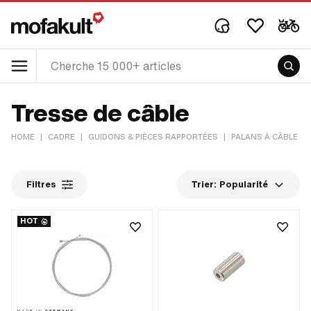
Tresse de câble
HOME
|
CADRE
|
GUIDONS & PIÈCES RAPPORTÉES
|
PALANS À CÂBLE &
Filtres
Trier:
Popularité
HOT