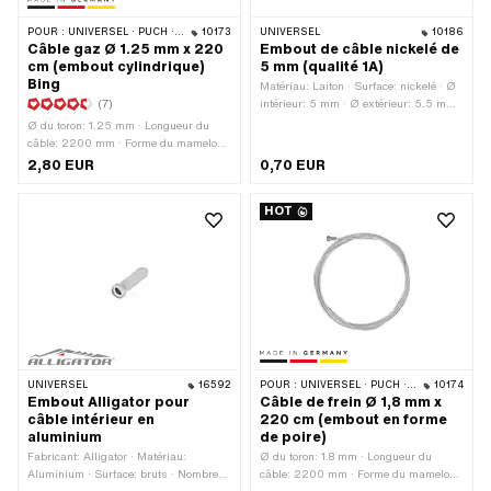
POUR :
UNIVERSEL · PUCH · SACHS · ZÜNDAPP BELMONDO · TOMOS · ALPA CHOPPER / TURBO · DKW · ILO / JLO · KREIDLER · MBK / MOTOBÉCANE · MIELE · MONARK · VICTORIA · ZÜNDAPP
10173
UNIVERSEL
10186
Câble gaz Ø 1.25 mm x 220
Embout de câble nickelé de
cm (embout cylindrique)
5 mm (qualité 1A)
Bing
Matériau: Laiton · Surface: nickelé · Ø
(7)
intérieur: 5 mm · Ø extérieur: 5.5 mm ·
Ø passage de câble: 2.5 mm ·
Ø du toron: 1.25 mm · Longueur du
Longueur totale: 12 mm · Couleur:
câble: 2200 mm · Forme du mamelon:
argent · Champ d'application:
Cylindre · Ø du mamelon: 3 mm ·
2,80 EUR
0,70 EUR
Standard
Longueur mamelon: 5 mm · Fabricant:
Fabriqué en Allemagne · Matériau:
HOT
Acier · Surface: galvanisé bleu ·
Nombre de composants: 1 pcs · Champ
d'application: Standard
UNIVERSEL
16592
POUR :
UNIVERSEL · PUCH · SACHS · PONY / CILO (BÊTA 521 & 512) · PIAGGIO · ZÜNDAPP BELMONDO · TOMOS
10174
Embout Alligator pour
Câble de frein Ø 1,8 mm x
câble intérieur en
220 cm (embout en forme
aluminium
de poire)
Fabricant: Alligator · Matériau:
Ø du toron: 1.8 mm · Longueur du
Aluminium · Surface: bruts · Nombre
câble: 2200 mm · Forme du mamelon: