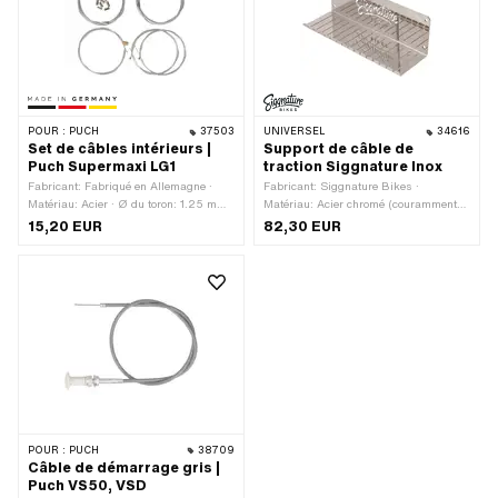
POUR :
PUCH
37503
UNIVERSEL
34616
Set de câbles intérieurs |
Support de câble de
Puch Supermaxi LG1
traction Siggnature Inox
Fabricant: Fabriqué en Allemagne ·
Fabricant: Siggnature Bikes ·
Matériau: Acier · Ø du toron: 1.25 mm ·
Matériau: Acier chromé (couramment
Ø du toron: 1.5 mm · Ø du toron: 1.8
appelé Nirosta) · Couleur:
15,20 EUR
82,30 EUR
mm · Longueur totale: 1600 mm ·
réfléchissant · Longueur totale: 300
Longueur totale: 2200 mm · Forme du
mm · Largeur: 100 mm · Hauteur: 100
mamelon: Cylindre · Forme du
mm · Champ d'application:
mamelon: Tonneau (transversal) ·
Accessoires d'atelier
Forme du mamelon: ampoules
POUR :
PUCH
38709
Câble de démarrage gris |
Puch VS50, VSD