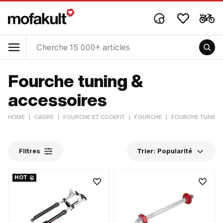
Fourche tuning &
accessoires
HOME
|
CADRE
|
FOURCHE ET COCKPIT
|
FOURCHE
|
FOURCHE TUNING
Filtres
Trier:
Popularité
HOT