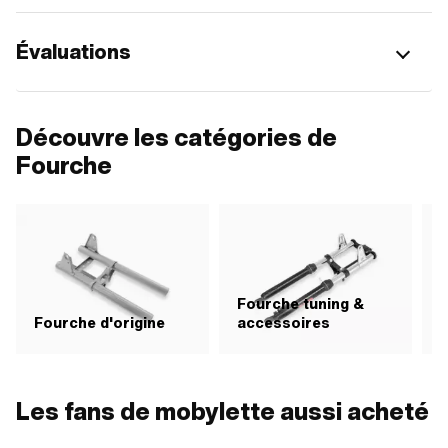
Évaluations
Découvre les catégories de
Fourche
Fourche tuning &
P
Fourche d'origine
accessoires
&
Les fans de mobylette aussi acheté