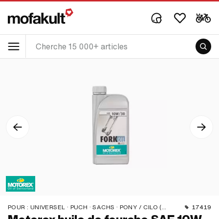
POUR :
UNIVERSEL · PUCH · SACHS · PONY / CILO (BÊTA 521 & 512) · PIAGGIO · ZÜNDAPP BELMONDO · TOMOS · BYE BIKE · HONDA · HERCULES · PEUGEOT
17419