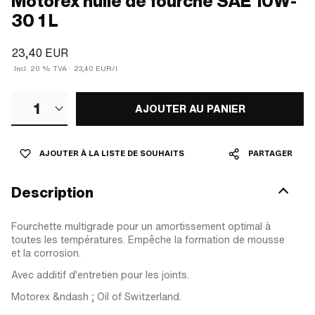
Motorex huile de fourche SAE 10W-
30 1 L
23,40 EUR
Incl. 20 % TVA
·
23,40 EUR/l
1
AJOUTER AU PANIER
AJOUTER À LA LISTE DE SOUHAITS
PARTAGER
Description
Fourchette multigrade pour un amortissement optimal à
toutes les températures. Empêche la formation de mousse
et la corrosion.
Avec additif d'entretien pour les joints.
Motorex &ndash ; Oil of Switzerland.