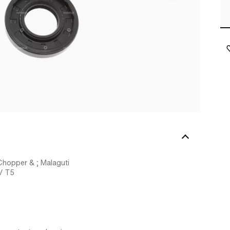
Chopper & ; Malaguti
/ T5