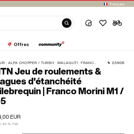
Français
Offres
UR :
ALPA CHOPPER / TURBO · MALAGUTI · FRANCO MORINI
23908
TN Jeu de roulements &
agues d'étanchéité
ilebrequin | Franco Morini M1 /
T5
4,00 EUR
cl. 20 % TVA