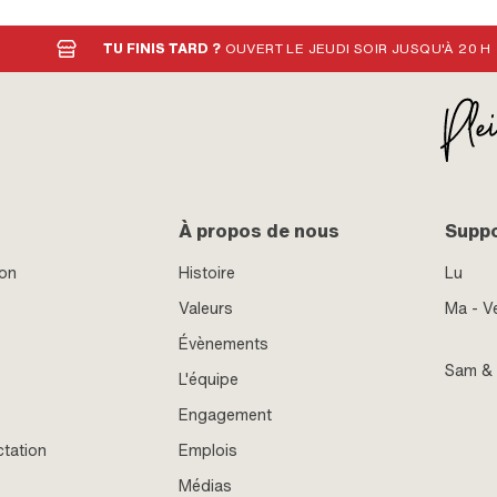
Tuning · Décompresseur: Non · Camouflé: Non
TU FINIS TARD ?
OUVERT LE JEUDI SOIR JUSQU'À 20 H
À propos de nous
Supp
ion
Histoire
Lu
Valeurs
Ma - V
Évènements
Sam &
L'équipe
Engagement
ctation
Emplois
Médias