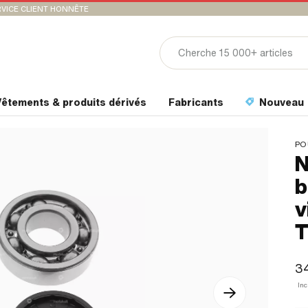
VICE CLIENT HONNÊTE
êtements & produits dérivés
Fabricants
Nouveau
PO
N
b
v
3
In