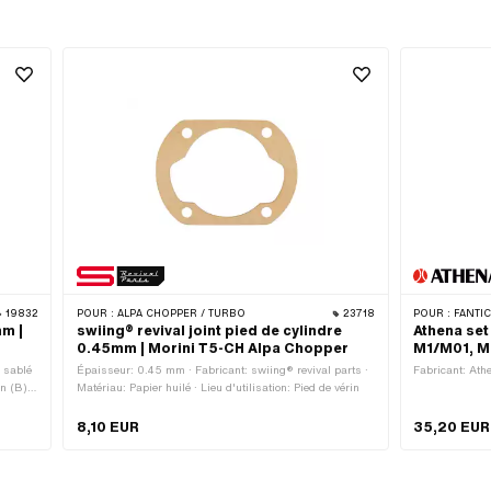
19832
POUR :
ALPA CHOPPER / TURBO
23718
POUR :
FANTIC
mm |
swiing® revival joint pied de cylindre
Athena set 
0.45mm | Morini T5-CH Alpa Chopper
M1/M01, Mi
: sablé
Épaisseur: 0.45 mm · Fabricant: swiing® revival parts ·
Fabricant: Ath
n (B):
Matériau: Papier huilé · Lieu d'utilisation: Pied de vérin
r de la
 ·
8,10 EUR
35,20 EUR
: droit
ge
ication: