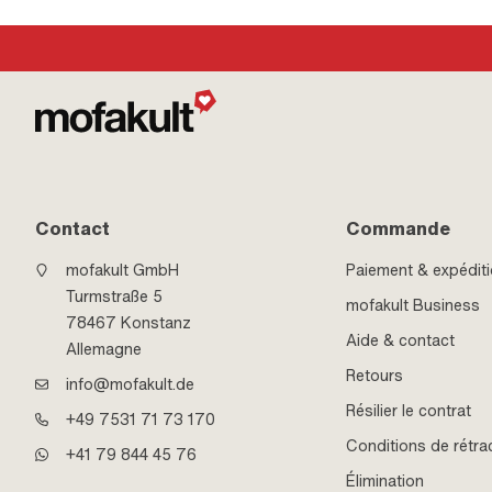
Contact
Commande
mofakult GmbH
Paiement & expédit
Turmstraße 5
mofakult Business
78467 Konstanz
Aide & contact
Allemagne
Retours
info@mofakult.de
Résilier le contrat
+49 7531 71 73 170
Conditions de rétra
+41 79 844 45 76
Élimination