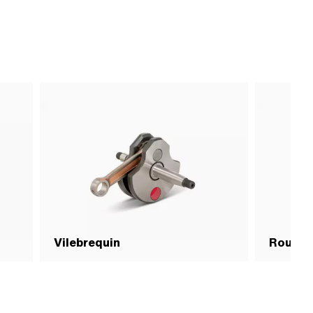
Vilebrequin
Roulem