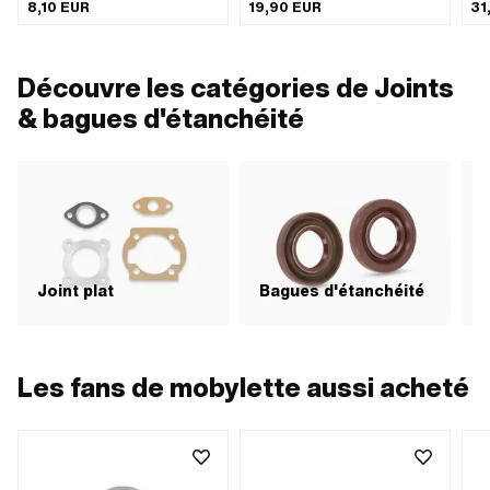
d'utilisation: Couvercle d'allumage ·
mm · Hauteur totale: 13.1 mm ·
19.
8,10 EUR
19,90 EUR
31
Épaisseur: 0.45 mm
Fabricant: Fabriqué en Suisse ·
Sui
Matériau: Laiton
Découvre les catégories de Joints
& bagues d'étanchéité
Joint plat
Bagues d'étanchéité
J
Les fans de mobylette aussi acheté