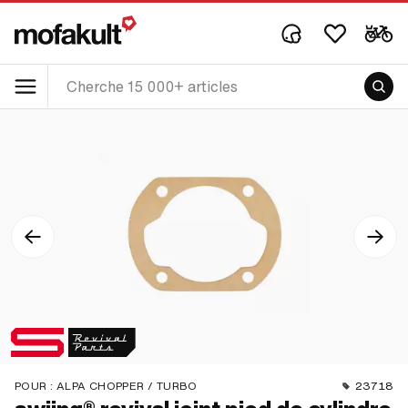
POUR :
ALPA CHOPPER / TURBO
23718