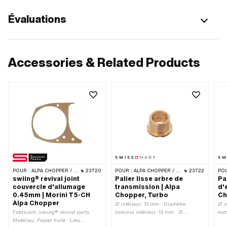
Évaluations
Accessories & Related Products
POUR :
ALPA CHOPPER / TURBO
23720
POUR :
ALPA CHOPPER / TURBO
23722
POU
swiing® revival joint
Palier lisse arbre de
Pa
couvercle d'allumage
transmission | Alpa
d'
0.45mm | Morini T5-CH
Chopper, Turbo
Ch
Alpa Chopper
Ø intérieur: 13 mm · Diamètre
Ø i
Fabricant: swiing® revival parts ·
nominal intérieur: 13 mm · Ø
nom
Matériau: Papier huilé · Lieu
extérieur: 17 mm · Ø collerette: 21.2
ext