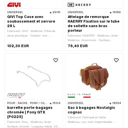
UNIVERSEL
26141
UNIVERSEL
19186
GIVI Top Case avec
Attelage de remorque
soubassement et serrure
HAERRY Fixation sur le tube
28 L
de sellette sans bras
porteur
Fabricant: GIVI · Matériau: Fibre de
verre-plastique · Couleur: noir ·
Fabricant: HAERRY · Matériau: Acier ·
Largeur: 400 mm · Longueur totale:
Matériau: Aluminium · Surface:
400 mm · Hauteur: 300 mm · Volume:
galvanisé bleu · Ø boule: 30 mm ·
102,30 EUR
76,40 EUR
28 l · Type de fixation: Vis
Longueur totale: 123 mm · Type de
filetage: MF8x1 (filetage fin)
POUR :
SACHS · PONY / CILO (BÊTA 521 & 512)
15104
UNIVERSEL
19594
barrette porte-bagages
Sac à bagages Nostalgic
chromée | Pony GTX
cognac
(P0225)
Fabricant: Fabriqué en Italie ·
Fabricant: Pony · Matériau: Acier ·
Matériau: cuir skaï imperméable ·
Surface: chromé · Longueur totale: 220
Couleur: cognac · Largeur: 100 mm ·