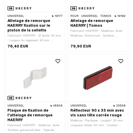
UNIVERSEL
19177
POUR :
UNIVERSEL · TOMOS
19182
Attelage de remorque
Attelage de remorque
HAERRY fixation sur le
HAERRY | Tomos
piston de la sellette
Fabricant: HAERRY · Matériau: Acier ·
Fabricant: HAERRY · Ø boule: 30 mm
Matériau: Aluminium · Surface:
· Largeur du logement: 43 mm ·
galvanisé bleu · Ø boule: 30 mm · Type
Matériau: Acier · Matériau: Aluminium
de filetage: MF8x1 (filetage fin)
76,40 EUR
79,90 EUR
· Surface: galvanisé bleu · Type de
filetage: MF8x1 (filetage fin)
UNIVERSEL
18906
UNIVERSEL
33568
Plaque de fixation de
Réflecteur 90 x 35 mm avec
l'attelage de remorque
vis sans tête carrée rouge
HAERRY
Matériau: Plastique · Largeur: 35 mm ·
Fabricant: HAERRY · Matériau: Acier ·
Longueur totale: 90 mm · Couleur:
Surface: galvanisé bleu · Type de
rouge · Type de fixation: Connecteur ·