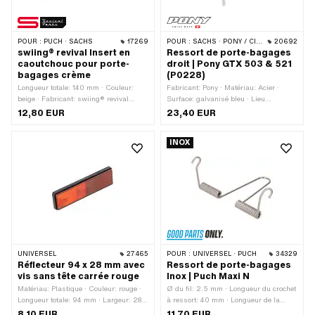
POUR :
PUCH · SACHS
17269
POUR :
SACHS · PONY / CILO (BÊTA 521 & 512)
20692
swiing® revival Insert en
Ressort de porte-bagages
caoutchouc pour porte-
droit | Pony GTX 503 & 521
bagages crème
(P0228)
Longueur totale: 140 mm · Couleur:
Fabricant: Pony · Matériau: Acier ·
beige · Fabricant: swiing® revival
Surface: galvanisé bleu · Lieu
parts · Matériau: Caoutchouc · Type de
d'utilisation: à droite · Pony numéro
12,80 EUR
23,40 EUR
fixation: inséré · Nombre de points de
OEM: P0228
fixation: 1 pcs
INOX
UNIVERSEL
27465
POUR :
UNIVERSEL · PUCH
34329
Réflecteur 94 x 28 mm avec
Ressort de porte-bagages
vis sans tête carrée rouge
Inox | Puch Maxi N
Matériau: Plastique · Couleur: rouge ·
Ø du fil: 2.5 mm · Longueur du crochet
Longueur totale: 94 mm · Largeur: 28
à ressort: 40 mm · Longueur de la
mm · Type de fixation: Connecteur ·
jambe: 40 mm · Fabricant: GPO ·
8,10 EUR
11,70 EUR