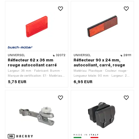
160 mm · Type de fixation: vis et
fixation: 1 pcs
écrous · Hauteur: 335 mm · Ø trou de
fixation: 6.5 mm · Nombre de points de
fixation: 4 pcs
UNIVERSEL
32072
UNIVERSEL
28111
Réflecteur 62 x 36 mm
Réflecteur 90 x 24 mm,
rouge autocollant carré
autocollant, carré, rouge
Largeur: 36 mm · Fabricant: Bumm ·
Matériau: Plastique · Couleur: rouge ·
Marque de certification: E1 · Matériau:
Longueur totale: 90 mm · Largeur: 24
Plastique · Couleur: rouge · Longueur
mm · Type de fixation: coller · Nombre
5,75 EUR
6,95 EUR
totale: 62 mm · Hauteur: 7 mm
de points de fixation: 1 pcs · Marque de
certification: E4