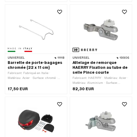
Marque de certification: E4
UNIVERSEL
11118
UNIVERSEL
19906
Barrette de porte-bagages
Attelage de remorque
chromée (22 x 11 cm)
HAERRY Fixation au tube de
selle Pince courte
Fabricant: Fabriqué en Italie ·
Matériau: Acier · Surface: chromé ·
Fabricant: HAERRY · Matériau: Acier ·
Largeur: 110 mm · Longueur totale:
Matériau: Aluminium · Surface:
220 mm
galvanisé bleu · Ø boule: 30 mm ·
17,50 EUR
82,30 EUR
Longueur totale: 160 mm · Type de
filetage: MF8x1 (filetage fin)