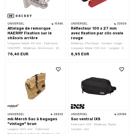
UNIVERSEL
15446
UNIVERSEL
33569
Attelage de remorque
Réflecteur 100 x 27 mm
HAERRY Fixation sur le
avec fixation par clic ovale
châssis arrière
rouge
Longueur totale: 95 mm · Fabricant:
Matériau: Plastique · Couleur: rouge ·
HAERRY · Matériau: Aluminium · Ø
Longueur totale: 100 mm · Largeur: 27
boule: 30 mm · Largeur: 73 mm ·
mm · Hauteur: 10 mm · Hauteur: 22
76,40 EUR
6,95 EUR
Hauteur: 95 mm · Type de filetage:
mm · Type de fixation: Connexion
MF8x1 (filetage fin)
enfichable serrée · Nombre de points
de fixation: 2 pcs · Distance entre les
trous: 70 mm · Marque de certification:
E4
UNIVERSEL
38935
UNIVERSEL
29186
mk-Merch Sac à bagages
Sac ventral IXS
"vintage" brun
Fabricant: IXS · Matériau: Nylon ·
Largeur: 400 mm · Fabricant:
Couleur: noir
Marchandise mofakult · Matériau: Toile