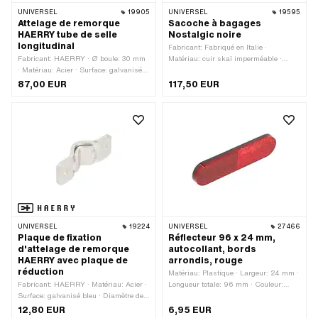
UNIVERSEL
19905
UNIVERSEL
19595
Attelage de remorque
Sacoche à bagages
HAERRY tube de selle
Nostalgic noire
longitudinal
Fabricant: Fabriqué en Italie ·
Fabricant: HAERRY · Ø boule: 30 mm
Matériau: cuir skaï imperméable ·
· Matériau: Acier · Surface: galvanisé
Couleur: noir · Largeur: 100 mm ·
bleu · Type de filetage: MF8x1 (filetage
Largeur du porte-bagages (jusqu'à):
87,00 EUR
117,50 EUR
fin) · Longueur totale: 200 mm
190 mm · Longueur totale: 360 mm ·
Hauteur: 290 mm
UNIVERSEL
19224
UNIVERSEL
27466
Plaque de fixation
Réflecteur 96 x 24 mm,
d'attelage de remorque
autocollant, bords
HAERRY avec plaque de
arrondis, rouge
réduction
Matériau: Plastique · Largeur: 24 mm ·
Fabricant: HAERRY · Matériau: Acier ·
Longueur totale: 96 mm · Couleur:
Surface: galvanisé bleu · Diamètre de
rouge · Type de fixation: coller ·
serrage: 23 mm
Nombre de points de fixation: 1 pcs ·
12,80 EUR
6,95 EUR