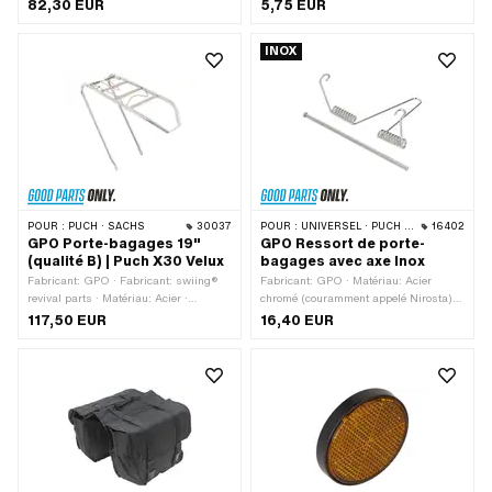
Aluminium · Surface: galvanisé bleu ·
mm · Hauteur: 9 mm
82,30 EUR
5,75 EUR
Diamètre de serrage: 30 mm · Largeur:
75 mm · Longueur totale: 195 mm ·
INOX
Hauteur: 85 mm · Épaisseur: 6 mm ·
Type de filetage: MF8x1 (filetage fin) ·
Distance entre les trous: 56 mm ·
Largeur du logement: 75 mm
POUR :
PUCH · SACHS
30037
POUR :
UNIVERSEL · PUCH · SACHS
16402
GPO Porte-bagages 19"
GPO Ressort de porte-
(qualité B) | Puch X30 Velux
bagages avec axe Inox
Fabricant: GPO · Fabricant: swiing®
Fabricant: GPO · Matériau: Acier
revival parts · Matériau: Acier ·
chromé (couramment appelé Nirosta) ·
Surface: chromé · Couleur: Chrome ·
Longueur d'axe: 160 mm · Largeur:
117,50 EUR
16,40 EUR
Taille des roues: 19 "
130 mm · Longueur totale: 100 mm