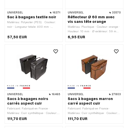
UNIVERSEL
16371
UNIVERSEL
33570
Sac à bagages textile noir
Réflecteur Ø 60 mm avec
vis sans tête orange
Matériau: Polyester (PES) · Couleur:
noir · Longueur totale: 400 mm ·
Matériau: Plastique · Couleur: orange ·
Largeur du porte-bagages (jusqu'à):
Hauteur: 10 mm · Ø extérieur: 59 mm ·
190 mm · Largeur: 120 mm · Hauteur:
Type de fixation: Écrous · Nombre de
57,50 EUR
6,95 EUR
300 mm · Type de fixation: Fermeture
points de fixation: 1 pcs
velcro · Type de fixation: Élastique
UNIVERSEL
16465
UNIVERSEL
27803
Sacs à bagages noirs
Sacs à bagages marron
carrés aspect cuir
carré aspect cuir
Fabricant: Fabriqué en France ·
Fabricant: Fabriqué en France ·
Matériau: Cuir synthétique · Couleur:
Matériau: Cuir synthétique · Couleur:
noir · Champ d'application:
marron · Champ d'application:
111,70 EUR
111,70 EUR
Intervention sur la voie publique ·
Intervention sur la voie publique ·
Largeur: 110 mm · Longueur totale: 330
Largeur: 110 mm · Longueur totale: 320