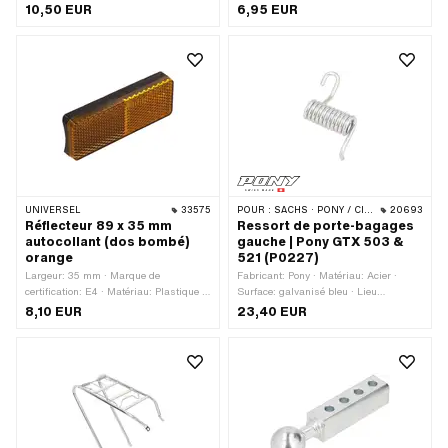
filetage: MF8x1 (filetage fin)
Nombre de points de fixation: 1 pcs ·
10,50 EUR
6,95 EUR
Marque de certification: E4
UNIVERSEL
33575
POUR :
SACHS · PONY / CILO (BÊTA 521 & 512)
20693
Réflecteur 89 x 35 mm
Ressort de porte-bagages
autocollant (dos bombé)
gauche | Pony GTX 503 &
orange
521 (P0227)
Largeur: 35 mm · Marque de
Fabricant: Pony · Matériau: Acier ·
certification: E4 · Matériau: Plastique ·
Surface: galvanisé bleu · Lieu
Couleur: orange · Longueur totale: 85
d'utilisation: à gauche · Pony numéro
8,10 EUR
23,40 EUR
mm · Type de fixation: coller · Hauteur:
OEM: P0227
12.5 mm · Nombre de points de
fixation: 1 pcs