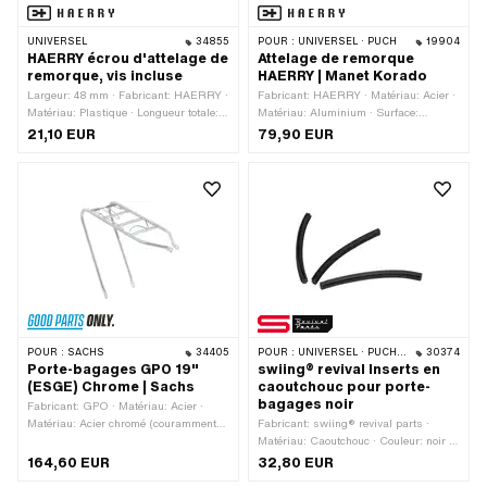
UNIVERSEL
34855
POUR :
UNIVERSEL · PUCH
19904
HAERRY écrou d'attelage de
Attelage de remorque
remorque, vis incluse
HAERRY | Manet Korado
Largeur: 48 mm · Fabricant: HAERRY ·
Fabricant: HAERRY · Matériau: Acier ·
Matériau: Plastique · Longueur totale:
Matériau: Aluminium · Surface:
19 mm · Type de filetage: MF8x1
galvanisé bleu · Ø boule: 30 mm ·
21,10 EUR
79,90 EUR
(filetage fin)
Longueur totale: 130 mm · Type de
filetage: MF8x1 (filetage fin)
POUR :
SACHS
34405
POUR :
UNIVERSEL · PUCH · SACHS
30374
Porte-bagages GPO 19"
swiing® revival Inserts en
(ESGE) Chrome | Sachs
caoutchouc pour porte-
bagages noir
Fabricant: GPO · Matériau: Acier ·
Matériau: Acier chromé (couramment
Fabricant: swiing® revival parts ·
appelé Nirosta) · Surface: chromé ·
Matériau: Caoutchouc · Couleur: noir ·
Couleur: Chrome · Taille des roues: 19
Longueur totale: 500 mm · Type de
164,60 EUR
32,80 EUR
" · Longueur totale: 450 mm · Largeur:
fixation: inséré · Nombre de points de