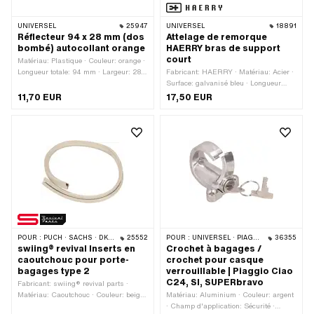
UNIVERSEL
25947
UNIVERSEL
18891
Réflecteur 94 x 28 mm (dos
Attelage de remorque
bombé) autocollant orange
HAERRY bras de support
court
Matériau: Plastique · Couleur: orange ·
Longueur totale: 94 mm · Largeur: 28
Fabricant: HAERRY · Matériau: Acier ·
mm · Type de fixation: coller · Nombre
Surface: galvanisé bleu · Longueur
de points de fixation: 1 pcs · Marque de
totale: 106 mm · Type de filetage:
11,70 EUR
17,50 EUR
certification: E3
MF8x1 (filetage fin)
POUR :
PUCH · SACHS · DKW · HERCULES
25552
POUR :
UNIVERSEL · PIAGGIO
36355
swiing® revival Inserts en
Crochet à bagages /
caoutchouc pour porte-
crochet pour casque
bagages type 2
verrouillable | Piaggio Ciao
C24, SI, SUPERbravo
Fabricant: swiing® revival parts ·
Matériau: Caoutchouc · Couleur: beige
Matériau: Aluminium · Couleur: argent
· Longueur totale: 580 mm · Type de
· Champ d'application: Sécurité ·