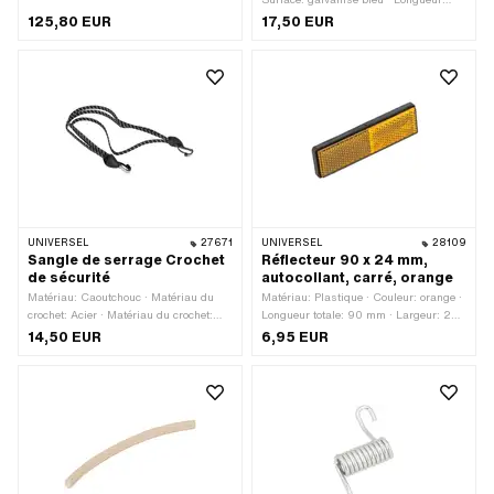
Largeur du porte-bagages (jusqu'à):
totale: 132 mm · Type de filetage:
125,80 EUR
17,50 EUR
190 mm · Longueur totale: 300 mm ·
MF8x1 (filetage fin)
Hauteur: 340 mm · Type de fixation:
suspendu
UNIVERSEL
27671
UNIVERSEL
28109
Sangle de serrage Crochet
Réflecteur 90 x 24 mm,
de sécurité
autocollant, carré, orange
Matériau: Caoutchouc · Matériau du
Matériau: Plastique · Couleur: orange ·
crochet: Acier · Matériau du crochet:
Longueur totale: 90 mm · Largeur: 24
Caoutchouc · Couleur: noir · Nombre de
mm · Type de fixation: coller · Nombre
14,50 EUR
6,95 EUR
points de fixation: 2 pcs
de points de fixation: 1 pcs · Marque de
certification: E4