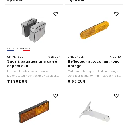
Nombre de points de fixation: 2 pcs ·
Matériau: Acier à ressort · Longueur
Distance entre les trous: 50 mm · Ø
totale: 90 mm
trou de fixation: 5 mm
UNIVERSEL
27804
UNIVERSEL
28110
Sacs à bagages gris carré
Réflecteur autocollant rond
aspect cuir
orange
Fabricant: Fabriqué en France ·
Matériau: Plastique · Couleur: orange ·
Matériau: Cuir synthétique · Couleur:
Longueur totale: 94 mm · Largeur: 24
gris · Largeur: 110 mm · Longueur
mm · Type de fixation: coller · Nombre
111,70 EUR
6,95 EUR
totale: 330 mm · Hauteur: 280 mm ·
de points de fixation: 1 pcs · Marque de
Type de fixation: suspendu · Distance
certification: E4
entre les crochets: 170 mm