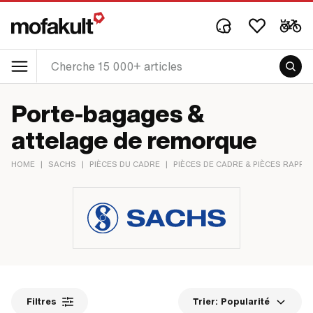
Porte-bagages &
attelage de remorque
HOME
|
SACHS
|
PIÈCES DU CADRE
|
PIÈCES DE CADRE & PIÈCES RAPPO
Filtres
Trier:
Popularité