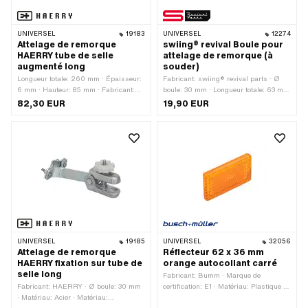
UNIVERSEL
19183
UNIVERSEL
12274
Attelage de remorque
swiing® revival Boule pour
HAERRY tube de selle
attelage de remorque (à
augmenté long
souder)
Longueur totale: 260 mm · Épaisseur:
Fabricant: swiing® revival parts · Ø
6 mm · Hauteur: 85 mm · Fabricant:
boule: 30 mm · Longueur totale: 63 mm
HAERRY · Ø boule: 30 mm · Matériau:
· Matériau: Acier · Surface: bruts ·
82,30 EUR
19,90 EUR
Acier · Matériau: Aluminium · Surface:
Largeur du logement: 16 mm
galvanisé bleu · Diamètre de serrage:
30 mm · Largeur: 75 mm · Largeur du
logement: 75 mm · Distance entre les
trous: 56 mm · Type de filetage: MF8x1
(filetage fin)
UNIVERSEL
19185
UNIVERSEL
32056
Attelage de remorque
Réflecteur 62 x 36 mm
HAERRY fixation sur tube de
orange autocollant carré
selle long
Fabricant: Bumm · Marque de
Fabricant: HAERRY · Ø boule: 30 mm
certification: E1 · Matériau: Plastique ·
· Matériau: Acier · Matériau:
Longueur totale: 62 mm · Largeur: 36