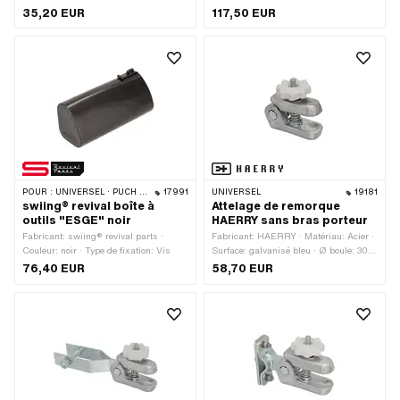
mm · Largeur: 115 mm
Largeur du porte-bagages (jusqu'à):
35,20 EUR
117,50 EUR
190 mm · Longueur totale: 360 mm ·
Hauteur: 290 mm
POUR :
UNIVERSEL · PUCH · SACHS
17991
UNIVERSEL
19181
swiing® revival boîte à
Attelage de remorque
outils "ESGE" noir
HAERRY sans bras porteur
Fabricant: swiing® revival parts ·
Fabricant: HAERRY · Matériau: Acier ·
Couleur: noir · Type de fixation: Vis
Surface: galvanisé bleu · Ø boule: 30
mm · Type de filetage: MF8x1 (filetage
76,40 EUR
58,70 EUR
fin)