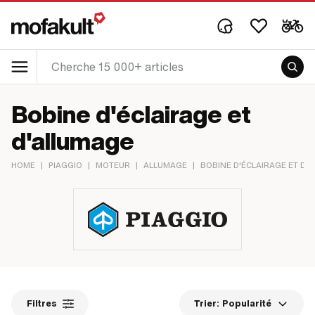
Bobine d'éclairage et
d'allumage
HOME
|
PIAGGIO
|
MOTEUR
|
ALLUMAGE
|
BOBINE D'ÉCLAIRAGE ET D'
Filtres
Trier:
Popularité