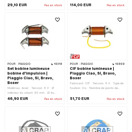
de points de fixation: 2 pcs · Champ
· Fabricant: NGK · Fabricant: swiing®
29,10 EUR
114,00 EUR
Pas en stock
Pas en stock
d'application: Original · Champ
revival parts · Champ d'application:
d'application: Standard · Distance
Standard
entre les trous: 50 mm
POUR :
PIAGGIO
19318
POUR :
PIAGGIO
16869
Set bobine lumineuse
CIF bobine lumineuse |
bobine d'impulsion |
Piaggio Ciao, SI, Bravo,
Piaggio Ciao, SI, Bravo,
Boxer
Boxer
Fabricant: CIF · Tension: 6 V · Type de
Matériau: Acier · Tension: 6 V · Ø
fixation: Vis · Nombre de points de
intérieur du volant: 90 mm · Ø du
fixation: 2 pcs · Champ d'application:
câble: 0.8 mm · Tension de la bobine
Original · Champ d'application:
46,90 EUR
51,70 EUR
Pas en stock
Pas en stock
lumineuse: 6 V · Type de fixation: Vis ·
Standard · Piaggio numéro OEM:
Nombre de points de fixation: 2 pcs ·
121823
Champ d'application: Original ·
Champ d'application: Standard