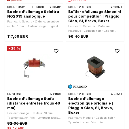
POUR :
UNIVERSEL · PUCH · SACHS · ZÜNDAPP BELMONDO
30412
POUR :
PIAGGIO
20371
Bobine d'allumage Selettra
Boîtier d'allumage Simonini
NO2019 analogique
pour compétition | Piaggio
Ciao, SI, Bravo, Boxer
Fabricant: Selettra · Ø du logement de
câble: 7 mm · Couleur: rouge · Type de
Fabricant: Simonini · Matériau:
fixation: Vis · Ø trou de fixation: 6.5
Plastique · Couleur: noir · Champ
mm · Lieu d'utilisation: Externe (en
d'application: Haut de gamme
117,50 EUR
96,40 EUR
dehors de l’allumage) · Nombre de
points de fixation: 2 pcs · Champ
- 28 %
d'application: Performance
UNIVERSEL
21163
POUR :
PIAGGIO
23551
Bobine d'allumage Stefa
Bobine d'allumage
(distance entre les trous 49
électronique originale |
mm)
Piaggio Ciao, SI, Bravo,
Boxer
Couleur: orange · Hauteur: 18 mm ·
Type de fixation: Vis · Longueur totale:
Fabricant: Piaggio · Couleur: noir ·
73 mm · Lieu d'utilisation: Interne
Type de fixation: Vis · Lieu
82,30 EUR
(dans l'allumage) · Nombre de points
d'utilisation: Interne (dans l'allumage)
58,70 EUR