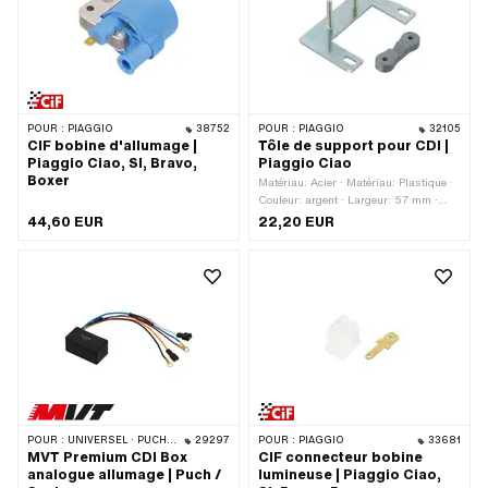
35 mm · Nombre de composants: 6
pcs
POUR :
PIAGGIO
38752
POUR :
PIAGGIO
32105
CIF bobine d'allumage |
Tôle de support pour CDI |
Piaggio Ciao, SI, Bravo,
Piaggio Ciao
Boxer
Matériau: Acier · Matériau: Plastique ·
Couleur: argent · Largeur: 57 mm ·
Hauteur: 33 mm · Surface: galvanisé
44,60 EUR
22,20 EUR
bleu · Longueur totale: 90 mm · Ø trou
de fixation: 6.3 mm · Nombre de points
de fixation: 2 pcs · Champ
d'application: Standard · Champ
d'application: Tuning · Distance entre
les trous: 73 mm
POUR :
UNIVERSEL · PUCH · SACHS · PONY / CILO (BÊTA 521 & 512) · ZÜNDAPP BELMONDO
29297
POUR :
PIAGGIO
33681
MVT Premium CDI Box
CIF connecteur bobine
analogue allumage | Puch /
lumineuse | Piaggio Ciao,