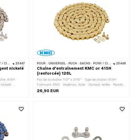
 · BYE BIKE
25447
POUR :
UNIVERSEL · PUCH · SACHS · PONY / CILO (BÊTA 521 & 512) · ZÜNDAPP BELMONDO · TOMOS · BYE BIKE
25448
ent nickelé
Chaîne d'entraînement KMC or 415H
(renforcée) 128L
aîne: 415H ·
Pas de la chaîne: 1/2" x 3/16" · Type de chaîne: 415H ·
nickelé ·
Fabricant: KMC · Matériau: Acier · Surface: revêtu · Nombre
e de roulement:
de maillons: 128 pcs · Circonférence de roulement: 1626
26,90 EUR
ture à ressort ·
mm · Type de cadenas à chaîne: Fermeture à ressort ·
e la tige: 3.9 mm
Couleur: or · Ø du trou: 4.05 mm · Ø de la tige: 3.95 mm