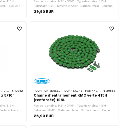
aîne: 415H ·
Pas de la chaîne: 1/2" x 3/16" · Type de chaîne: 415H ·
verni · Couleur:
Fabricant: CYC · Matériau: Acier · Surface: verni · Couleur:
rconférence de
noir · Nombre de maillons: 128 pcs · Circonférence de
39,90 EUR
haîne: Fermeture
roulement: 1626 mm · Type de cadenas à chaîne: Fermeture
à ressort
 · BYE BIKE
10352
POUR :
UNIVERSEL · PUCH · SACHS · PONY / CILO (BÊTA 521 & 512) · ZÜNDAPP BELMONDO · TOMOS · BYE BIKE
20553
 x 3/16"
Chaîne d'entraînement KMC verte 415H
(renforcée) 128L
aîne: 415H ·
Pas de la chaîne: 1/2" x 3/16" · Type de chaîne: 415H ·
urface: bruts ·
Fabricant: KMC · Matériau: Acier · Surface: verni · Couleur:
as à chaîne:
vert · Nombre de maillons: 128 pcs · Circonférence de
26,90 EUR
la tige: 4.17 mm
roulement: 1626 mm · Type de cadenas à chaîne: Fermeture
à ressort