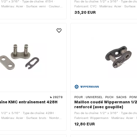
: 1/2" x 3/16" · Type de chaîne: 415H ·
Pas de la chaîne: 1/2" x 3/16" · Type de ch
Matériau: Acier · Surface: verni · Couleur:
Fabricant: CYC · Matériau: Acier · Surface: 
e maillons: 128 pcs · Circonférence de
Chrome · Nombre de maillons: 128 pcs · Ci
35,20 EUR
 mm · Type de cadenas à chaîne: Fermeture
roulement: 1626 mm · Type de cadenas à c
à ressort
28278
POUR :
UNIVERSEL · PUCH · SACHS · PONY / CILO (BÊTA 521 & 512) · ZÜNDAPP BELMONDO · TOMOS
haîne KMC entraînement 428H
Maillon coudé Wippermann 1/2
renforcé (avec goupille)
: 1/2" x 5/16" · Type de chaîne: 428H ·
Pas de la chaîne: 1/2" x 3/16" · Type de ch
 Matériau: Acier · Surface: bruts · Nombre
Fabricant: Wippermann · Matériau: Acier · S
cs · Type de cadenas à chaîne: Fermeture à
Nombre de maillons: 1 pcs · Type de caden
12,80 EUR
a tige: 4.45 mm
Membre coudé · Ø du trou: 4.25 mm · Ø de 