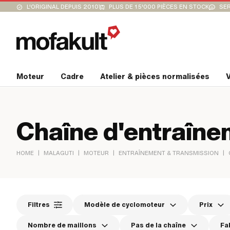
L'ORIGINAL DEPUIS 2010
PLUS DE 15'000 PIÈCES EN STOCK
SER
Moteur
Cadre
Atelier & pièces normalisées
V
Chaîne d'entraîn
|
|
|
|
HOME
MALAGUTI
MOTEUR
ENTRAÎNEMENT & TRANSMISSION
Filtres
Modèle de cyclomoteur
Prix
Nombre de maillons
Pas de la chaîne
Fa