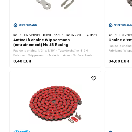
POUR :
UNIVERSEL · PUCH · SACHS · PONY / CILO (BÊTA 521 & 512) · ZÜNDAPP BELMONDO · TOMOS · BYE BIKE
11552
POUR :
UNIVERSEL · PUCH · SACHS ·
Antivol à chaîne Wippermann
Chaîne d'en
(entraînement) No.18 Racing
Pas de la chaîne
Pas de la chaîne: 1/2" x 3/16" · Type de chaîne: 415H ·
Fabricant: Wippe
Fabricant: Wippermann · Matériau: Acier · Surface: bruts ·
huilé · Nombre d
Type de cadenas à chaîne: Fermeture à ressort · Couleur:
roulement: 1448 
3,40 EUR
34,00 EUR
graphite · Ø de la tige: 4.15 mm
à ressort · Coule
mm