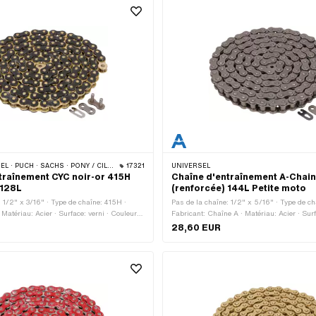
CHS · PONY / CILO (BÊTA 521 & 512) · ZÜNDAPP BELMONDO · TOMOS · BYE BIKE
17321
UNIVERSEL
traînement CYC noir-or 415H
Chaîne d'entraînement A-Chai
 128L
(renforcée) 144L Petite moto
: 1/2" x 3/16" · Type de chaîne: 415H ·
Pas de la chaîne: 1/2" x 5/16" · Type de c
Matériau: Acier · Surface: verni · Couleur:
Fabricant: Chaîne A · Matériau: Acier · Surf
r · Nombre de maillons: 128 pcs ·
Nombre de maillons: 144 pcs · Circonférenc
28,60 EUR
e roulement: 1626 mm · Type de cadenas à
1829 mm · Type de cadenas à chaîne: Ferme
e à ressort