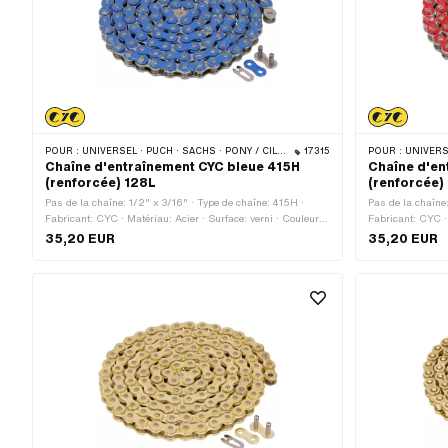
POUR :
UNIVERSEL · PUCH · SACHS · PONY / CILO (BÊTA 521 & 512) · ZÜNDAPP BELMONDO · TOMOS · BYE BIKE
17315
POUR :
UNIVERSEL · PUCH · SA
Chaîne d'entraînement CYC bleue 415H
Chaîne d'en
(renforcée) 128L
(renforcée)
Pas de la chaîne: 1/2" x 3/16" · Type de chaîne: 415H ·
Pas de la chaîne
Fabricant: CYC · Matériau: Acier · Surface: verni · Couleur:
Fabricant: CYC · 
bleu · Nombre de maillons: 128 pcs · Circonférence de
rouge · Nombre d
35,20 EUR
35,20 EUR
roulement: 1626 mm · Type de cadenas à chaîne: Fermeture
roulement: 1626
à ressort
à ressort