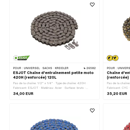
POUR :
UNIVERSEL · SACHS · KREIDLER
26582
POUR :
UNIVERSEL · PUCH · SA
ESJOT Chaîne d'entraînement petite moto
Chaîne d'en
420H (renforcée) 120L
(renforcée)
Pas de la chaîne: 1/2" x 1/4" · Type de chaîne: 420H ·
Pas de la chaîne
Fabricant: ESJOT · Matériau: Acier · Surface: bruts ·
Fabricant: CYC · 
Nombre de maillons: 120 pcs · Circonférence de roulement:
noir · Couleur: o
34,00 EUR
35,20 EUR
1524 mm · Type de cadenas à chaîne: Fermeture à ressort
Circonférence d
chaîne: Fermetur