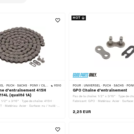
HOT
CHS · PONY / CILO (BÊTA 521 & 512) · ZÜNDAPP BELMONDO · TOMOS · BYE BIKE
11510
POUR :
UNIVERSEL · PUCH · SACHS · PONY / CILO (BÊTA 521 & 512) · ZÜNDAPP BELMONDO · TOMOS
ne d'entraînement 415H
GPO Chaîne d'entraînement
114L (qualité 1A)
Pas de la chaîne: 1/2" x 3/16" · Type de ch
: 1/2" x 3/16" · Type de chaîne: 415H ·
Fabricant: GPO · Matériau: Acier · Surface: 
· Matériau: Acier · Surface: nu / huilé ·
Nombre de maillons: 1 pcs · Type de caden
ns: 114 pcs · Circonférence de roulement:
Fermeture à ressort · Couleur: gris · Ø du 
2,25 EUR
e cadenas à chaîne: Fermeture à ressort ·
de la tige: 3.98 mm
Ø du trou: 4.05 mm · Ø de la tige: 4 mm