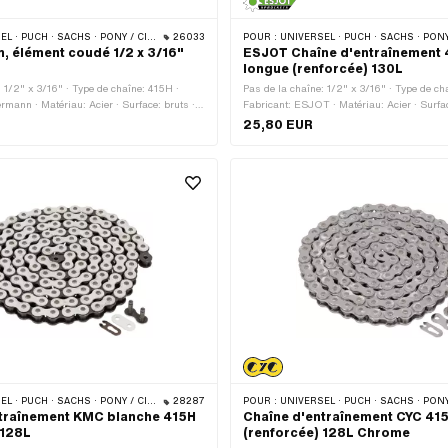
CHS · PONY / CILO (BÊTA 521 & 512) · ZÜNDAPP BELMONDO · TOMOS · BYE BIKE
26033
POUR :
UNIVERSEL · PUCH · SACHS · PONY / CILO (BÊTA 521 & 512) · ZÜNDAPP BELMONDO · TOMOS
 élément coudé 1/2 x 3/16"
ESJOT Chaîne d'entraînement 
longue (renforcée) 130L
: 1/2" x 3/16" · Type de chaîne: 415H ·
Pas de la chaîne: 1/2" x 3/16" · Type de ch
rmann · Matériau: Acier · Surface: bruts ·
Fabricant: ESJOT · Matériau: Acier · Surfac
ns: 1 pcs · Type de cadenas à chaîne:
Nombre de maillons: 130 pcs · Circonférenc
25,80 EUR
 du trou: 4.15 mm · Ø de la tige: 4 mm
1651 mm · Type de cadenas à chaîne: Ferme
CHS · PONY / CILO (BÊTA 521 & 512) · ZÜNDAPP BELMONDO · TOMOS · BYE BIKE
28287
POUR :
UNIVERSEL · PUCH · SACHS · PONY / CILO (BÊTA 521 & 512) · ZÜNDAPP BELMONDO · TOMOS
ntraînement KMC blanche 415H
Chaîne d'entraînement CYC 41
 128L
(renforcée) 128L Chrome