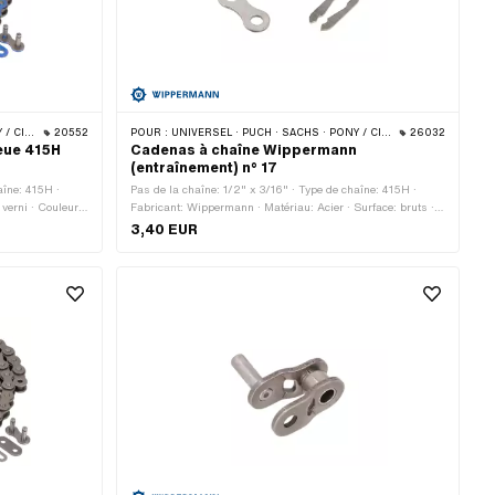
 · BYE BIKE
20552
POUR :
UNIVERSEL · PUCH · SACHS · PONY / CILO (BÊTA 521 & 512) · ZÜNDAPP BELMONDO · TOMOS · BYE BIKE
26032
eue 415H
Cadenas à chaîne Wippermann
(entraînement) n° 17
aîne: 415H ·
Pas de la chaîne: 1/2" x 3/16" · Type de chaîne: 415H ·
verni · Couleur:
Fabricant: Wippermann · Matériau: Acier · Surface: bruts ·
nférence de
Nombre de maillons: 1 pcs · Type de cadenas à chaîne:
3,40 EUR
haîne: Fermeture
Fermeture à ressort · Ø de la tige: 4.07 mm
ge: 3.9 mm