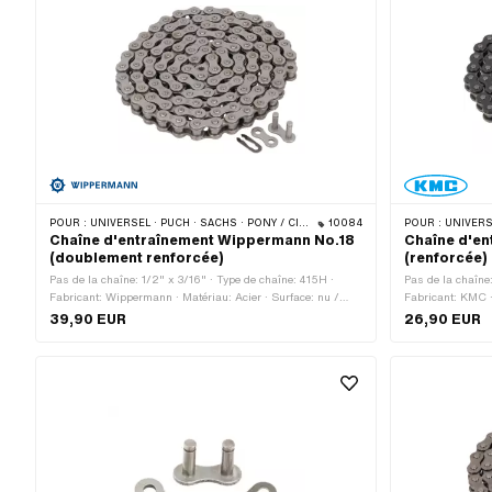
POUR :
UNIVERSEL · PUCH · SACHS · PONY / CILO (BÊTA 521 & 512) · ZÜNDAPP BELMONDO · TOMOS · BYE BIKE · CILO
10084
POUR :
UNIVERSEL · PUCH · SA
Chaîne d'entraînement Wippermann No.18
Chaîne d'en
(doublement renforcée)
(renforcée)
Pas de la chaîne: 1/2" x 3/16" · Type de chaîne: 415H ·
Pas de la chaîne
Fabricant: Wippermann · Matériau: Acier · Surface: nu /
Fabricant: KMC ·
huilé · Couleur: gris · Nombre de maillons: 114 pcs ·
de maillons: 128
39,90 EUR
26,90 EUR
Circonférence de roulement: 1448 mm · Type de cadenas à
mm · Type de cad
chaîne: Fermeture à ressort · Ø du trou: 4.2 mm · Ø de la
Couleur: gris · C
tige: 4.15 mm
tige: 3.96 mm