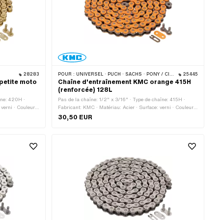
28283
POUR :
UNIVERSEL · PUCH · SACHS · PONY / CILO (BÊTA 521 & 512) · ZÜNDAPP BELMONDO · TOMOS · BYE BIKE
25445
petite moto
Chaîne d'entraînement KMC orange 415H
(renforcée) 128L
îne: 420H ·
Pas de la chaîne: 1/2" x 3/16" · Type de chaîne: 415H ·
verni · Couleur:
Fabricant: KMC · Matériau: Acier · Surface: verni · Couleur:
rence de
orange · Nombre de maillons: 128 pcs · Circonférence de
30,50 EUR
haîne: Fermeture
roulement: 1626 mm · Type de cadenas à chaîne: Fermeture
à ressort