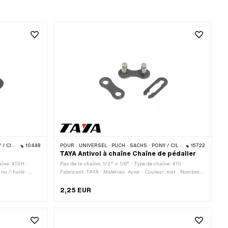
 · BYE BIKE
10448
POUR :
UNIVERSEL · PUCH · SACHS · PONY / CILO (BÊTA 521 & 512) · PIAGGIO · ZÜNDAPP BELMONDO · SOLEX · ALPA CHOPPER / TURBO · CILO
15722
TAYA Antivol à chaîne Chaîne de pédalier
aîne: 415H ·
Pas de la chaîne: 1/2" x 1/8" · Type de chaîne: 410 ·
nu / huilé ·
Fabricant: TAYA · Matériau: Acier · Couleur: noir · Nombre
as à chaîne:
de maillons: 1 pcs · Type de cadenas à chaîne: Fermeture à
trou: 4.08 mm · Ø
ressort
2,25 EUR