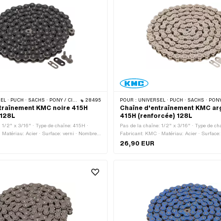
CHS · PONY / CILO (BÊTA 521 & 512) · ZÜNDAPP BELMONDO · TOMOS · BYE BIKE
28495
POUR :
UNIVERSEL · PUCH · SACHS · PONY / CILO (BÊTA 521 & 512) · ZÜNDAPP BELMONDO · TOMOS
traînement KMC noire 415H
Chaîne d'entraînement KMC arg
 128L
415H (renforcée) 128L
: 1/2" x 3/16" · Type de chaîne: 415H ·
Pas de la chaîne: 1/2" x 3/16" · Type de ch
 Matériau: Acier · Surface: verni · Nombre
Fabricant: KMC · Matériau: Acier · Surface: 
 pcs · Circonférence de roulement: 1626
Nombre de maillons: 128 pcs · Circonférenc
26,90 EUR
enas à chaîne: Fermeture à ressort ·
1626 mm · Type de cadenas à chaîne: Ferme
ouleur: noir · Ø du trou: 4 mm · Ø de la
Couleur: argent · Ø du trou: 4.02 mm · Ø d