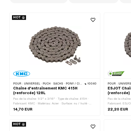
HOT
POUR :
UNIVERSEL · PUCH · SACHS · PONY / CILO (BÊTA 521 & 512) · ZÜNDAPP BELMONDO · TOMOS · BYE BIKE · ALPA CHOPPER / TURBO · CILO
10040
POUR :
UNIVERSEL · PUCH · SA
Chaîne d'entraînement KMC 415H
ESJOT Chaî
(renforcée) 128L
(renforcée) 
Pas de la chaîne: 1/2" x 3/16" · Type de chaîne: 415H ·
Pas de la chaîne
Fabricant: KMC · Matériau: Acier · Surface: nu / huilé ·
Fabricant: ESJOT 
Nombre de maillons: 128 pcs · Circonférence de roulement:
Nombre de maillo
14,70 EUR
22,20 EUR
1626 mm · Type de cadenas à chaîne: Fermeture à ressort ·
1448 mm · Type d
Couleur: gris · Ø du trou: 4 mm · Ø de la tige: 3.94 mm
Couleur: gris · 
HOT