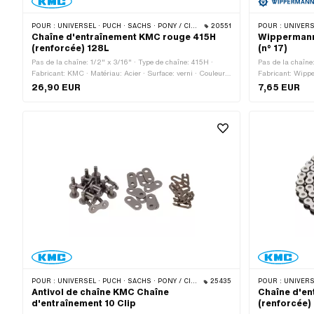
POUR :
UNIVERSEL · PUCH · SACHS · PONY / CILO (BÊTA 521 & 512) · ZÜNDAPP BELMONDO · TOMOS · BYE BIKE
20551
POUR :
UNIVERSEL · PUCH · SA
Chaîne d'entraînement KMC rouge 415H
Wippermann,
(renforcée) 128L
(n° 17)
Pas de la chaîne: 1/2" x 3/16" · Type de chaîne: 415H ·
Pas de la chaîne
Fabricant: KMC · Matériau: Acier · Surface: verni · Couleur:
Fabricant: Wippe
rouge · Nombre de maillons: 128 pcs · Circonférence de
Nombre de maillo
26,90 EUR
7,65 EUR
roulement: 1626 mm · Type de cadenas à chaîne: Fermeture
Membre coudé · Ø
à ressort
POUR :
UNIVERSEL · PUCH · SACHS · PONY / CILO (BÊTA 521 & 512) · ZÜNDAPP BELMONDO · TOMOS · BYE BIKE
25435
POUR :
UNIVERSEL · PUCH · SA
Antivol de chaîne KMC Chaîne
Chaîne d'e
d'entraînement 10 Clip
(renforcée)