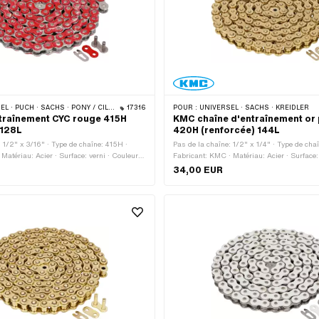
CHS · PONY / CILO (BÊTA 521 & 512) · ZÜNDAPP BELMONDO · TOMOS · BYE BIKE
17316
POUR :
UNIVERSEL · SACHS · KREIDLER
traînement CYC rouge 415H
KMC chaîne d'entraînement or 
 128L
420H (renforcée) 144L
: 1/2" x 3/16" · Type de chaîne: 415H ·
Pas de la chaîne: 1/2" x 1/4" · Type de cha
Matériau: Acier · Surface: verni · Couleur:
Fabricant: KMC · Matériau: Acier · Surface: 
e maillons: 128 pcs · Circonférence de
or · Nombre de maillons: 144 pcs · Circonfé
34,00 EUR
 mm · Type de cadenas à chaîne: Fermeture
roulement: 1829 mm · Type de cadenas à c
à ressort