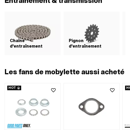
Entraînement & transmission
Chaîne
Pignon
d'entraînement
d'entraînement
Les fans de mobylette aussi acheté
HOT
H