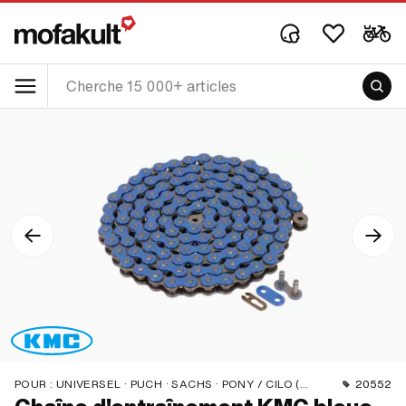
POUR :
UNIVERSEL · PUCH · SACHS · PONY / CILO (BÊTA 521 & 512) · ZÜNDAPP BELMONDO · TOMOS · BYE BIKE
20552