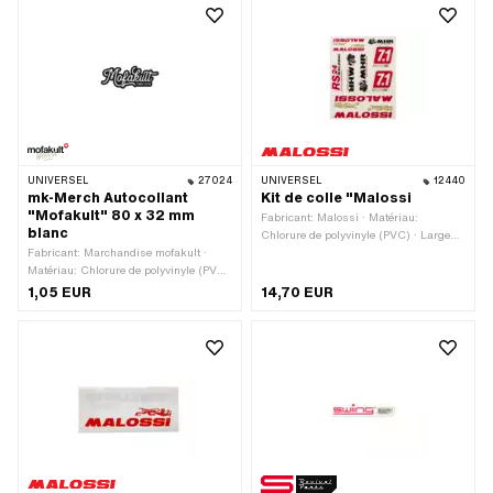
UNIVERSEL
27024
UNIVERSEL
12440
mk-Merch Autocollant
Kit de colle "Malossi
"Mofakult" 80 x 32 mm
Fabricant: Malossi · Matériau:
blanc
Chlorure de polyvinyle (PVC) · Largeur:
Fabricant: Marchandise mofakult ·
240 mm · Hauteur: 300 mm ·
Matériau: Chlorure de polyvinyle (PVC)
Composition du verso: Colle · Lieu
· Couleur: blanc · Largeur: 80 mm ·
d'utilisation: Universel · Transferfolie:
1,05 EUR
14,70 EUR
Hauteur: 32 mm · Composition du
Non
verso: Colle · Lieu d'utilisation:
Universel · Transferfolie: Non