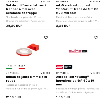
UNIVERSEL
15728
UNIVERSEL
30558
Set de chiffres et lettres à
mk-Merch autocollant
frapper 4 mm avec
"mofakult" tracé de film 80
automate de frappe
x 20 mm noir
Nombre de composants: 38 pcs ·
Fabricant: Marchandise mofakult ·
Champ d'application: Accessoires
Matériau: Chlorure de polyvinyle (PVC)
d'atelier
· Couleur: noir · Largeur: 80 mm ·
35,20 EUR
2,25 EUR
Hauteur: 20 mm · Composition du
verso: Colle · Résistance: Résistant
aux UV · Résistance: résistant à
l’essence · Lieu d'utilisation: Universel
· Transferfolie: Oui
UNIVERSEL
10653
UNIVERSEL
27023
Ruban de jante 5 mm x 6 m
Autocollant "swiing®
rouge
ingenious parts" 90 x 19
mm
Fabricant: Fabriqué en Italie ·
Matériau: Chlorure de polyvinyle (PVC)
Fabricant: swiing® pièces ingénieuses
· Couleur: rouge · Largeur: 5 mm ·
· Matériau: Chlorure de polyvinyle
Longueur totale: 6000 mm ·
(PVC) · Couleur: blanc · Couleur: noir ·
21,10 EUR
1,05 EUR
Composition du verso: Colle · Lieu
Couleur: rouge · Largeur: 90 mm ·
d'utilisation: Roue · Transferfolie: Non
Hauteur: 19 mm · Surface: mat ·