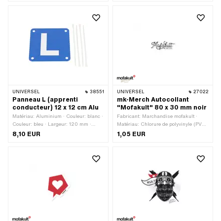
Résistance: Résistant aux UV ·
Résistance: résistant à l’essence ·
Transferfolie: Oui · Largeur: 120 mm ·
Hauteur: 30 mm
UNIVERSEL
38551
UNIVERSEL
27022
Panneau L (apprenti
mk-Merch Autocollant
conducteur) 12 x 12 cm Alu
"Mofakult" 80 x 30 mm noir
Matériau: Aluminium · Couleur: blanc ·
Fabricant: Marchandise mofakult ·
Couleur: bleu · Largeur: 120 mm ·
Matériau: Chlorure de polyvinyle (PVC)
Hauteur: 120 mm
· Largeur: 80 mm · Hauteur: 30 mm ·
8,10 EUR
1,05 EUR
Composition du verso: Colle · Lieu
d'utilisation: Universel · Transferfolie:
Non