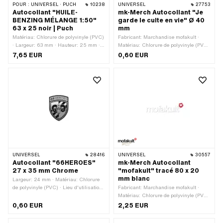
POUR :
UNIVERSEL · PUCH
10238
UNIVERSEL
27753
Autocollant "HUILE-
mk-Merch Autocollant "Je
BENZING MÉLANGE 1:50"
garde le culte en vie" Ø 40
63 x 25 noir | Puch
mm
Matériau: Chlorure de polyvinyle (PVC)
Fabricant: Marchandise mofakult ·
· Largeur: 63 mm · Hauteur: 25 mm ·
Matériau: Chlorure de polyvinyle (PVC)
Composition du verso: Colle ·
· Diamètre: 40 mm · Composition du
7,65 EUR
0,60 EUR
Résistance: Résistant aux UV ·
verso: Colle · Résistance: Résistant
Résistance: résistant à l’essence ·
aux UV · Résistance: résistant à
Lieu d'utilisation: Réservoir (+ cadre) ·
l’essence · Lieu d'utilisation: Universel
Transferfolie: Non
· Transferfolie: Non
UNIVERSEL
28416
UNIVERSEL
30557
Autocollant "66HEROES"
mk-Merch Autocollant
27 x 35 mm Chrome
"mofakult" tracé 80 x 20
mm blanc
Largeur: 24 mm · Matériau: Chlorure
de polyvinyle (PVC) · Lieu d'utilisation:
Fabricant: Marchandise mofakult ·
Universel · Couleur: Chrome ·
Matériau: Chlorure de polyvinyle (PVC)
Composition du verso: Colle ·
· Couleur: blanc · Largeur: 80 mm ·
0,60 EUR
2,25 EUR
Résistance: Résistant aux UV ·
Hauteur: 21 mm · Composition du
Hauteur: 32 mm · Transferfolie: Non
verso: Colle · Lieu d'utilisation: