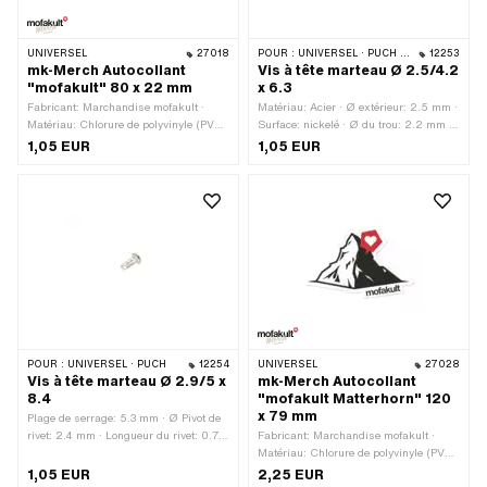
UNIVERSEL
27018
POUR :
UNIVERSEL · PUCH · SACHS
12253
mk-Merch Autocollant
Vis à tête marteau Ø 2.5/4.2
"mofakult" 80 x 22 mm
x 6.3
Fabricant: Marchandise mofakult ·
Matériau: Acier · Ø extérieur: 2.5 mm ·
Matériau: Chlorure de polyvinyle (PVC)
Surface: nickelé · Ø du trou: 2.2 mm ·
· Couleur: blanc · Couleur: noir ·
Longueur totale: 6.3 mm · Ø tête
1,05 EUR
1,05 EUR
Couleur: rouge · Largeur: 80 mm ·
extérieure: 4.2 mm
Hauteur: 22 mm · Surface: mat ·
Composition du verso: Colle · Lieu
d'utilisation: Universel · Contour:
découpé au contour · Transferfolie: Non
POUR :
UNIVERSEL · PUCH
12254
UNIVERSEL
27028
Vis à tête marteau Ø 2.9/5 x
mk-Merch Autocollant
8.4
"mofakult Matterhorn" 120
x 79 mm
Plage de serrage: 5.3 mm · Ø Pivot de
rivet: 2.4 mm · Longueur du rivet: 0.7
Fabricant: Marchandise mofakult ·
mm · Matériau: Acier · Surface: nickelé
Matériau: Chlorure de polyvinyle (PVC)
· Ø extérieur: 2.9 mm · Ø du trou: 2.5
· Couleur: blanc · Couleur: noir ·
1,05 EUR
2,25 EUR