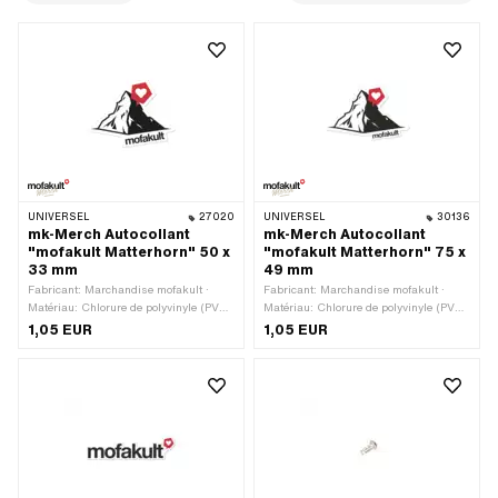
UNIVERSEL
27020
UNIVERSEL
30136
mk-Merch Autocollant
mk-Merch Autocollant
"mofakult Matterhorn" 50 x
"mofakult Matterhorn" 75 x
33 mm
49 mm
Fabricant: Marchandise mofakult ·
Fabricant: Marchandise mofakult ·
Matériau: Chlorure de polyvinyle (PVC)
Matériau: Chlorure de polyvinyle (PVC)
· Couleur: blanc · Couleur: noir ·
· Couleur: blanc · Couleur: noir ·
1,05 EUR
1,05 EUR
Couleur: rouge · Largeur: 50 mm ·
Couleur: rouge · Largeur: 75 mm ·
Hauteur: 33 mm · Composition du
Hauteur: 49 mm · Composition du
verso: Colle · Lieu d'utilisation:
verso: Colle · Lieu d'utilisation:
Universel · Transferfolie: Non
Universel · Transferfolie: Non