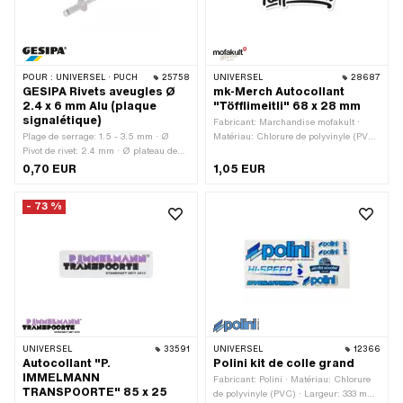
POUR :
UNIVERSEL · PUCH
25758
UNIVERSEL
28687
GESIPA Rivets aveugles Ø
mk-Merch Autocollant
2.4 x 6 mm Alu (plaque
"Töfflimeitli" 68 x 28 mm
signalétique)
Fabricant: Marchandise mofakult ·
Plage de serrage: 1.5 - 3.5 mm · Ø
Matériau: Chlorure de polyvinyle (PVC)
Pivot de rivet: 2.4 mm · Ø plateau de
· Largeur: 68 mm · Hauteur: 28 mm ·
rivetage: 4.6 mm · Fabricant: GESIPA ·
Composition du verso: Colle ·
0,70 EUR
1,05 EUR
Longueur du rivet: 6.1 mm · Matériau:
Résistance: Résistant aux UV ·
Acier · Matériau: Aluminium · Ø du
Résistance: résistant à l’essence ·
- 73 %
trou: 2.5 mm
Lieu d'utilisation: Universel ·
Transferfolie: Non
UNIVERSEL
33591
UNIVERSEL
12366
Autocollant "P.
Polini kit de colle grand
IMMELMANN
Fabricant: Polini · Matériau: Chlorure
TRANSPOORTE" 85 x 25
de polyvinyle (PVC) · Largeur: 333 mm