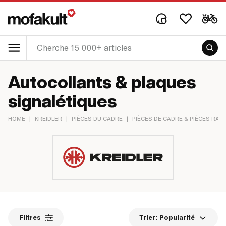
Autocollants & plaques
signalétiques
HOME
|
KREIDLER
|
PIÈCES DU CADRE
|
PIÈCES DE CADRE & PIÈCES RA
Filtres
Trier:
Popularité