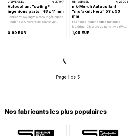
UNIVERSEL
27017
UNIVERSEL
27025
Autocollant "swiing®
mk-Merch Autocollant
ingenious parts" 48 x 11 mm
"mofakult Herz" 57 x 50
mm
Fabricant: swiing® pièces ingénieuses
· Matériau: Chlorure de polyvinyle
Fabricant: Marchandise mofakult ·
(PVC) · Couleur: blanc · Couleur: noir ·
Matériau: Chlorure de polyvinyle (PVC)
Couleur: rouge · Largeur: 48 mm ·
· Largeur: 57 mm · Hauteur: 50 mm ·
0,60 EUR
1,05 EUR
Hauteur: 11 mm · Surface: mat ·
Composition du verso: Colle · Lieu
Composition du verso: Colle · Lieu
d'utilisation: Universel · Transferfolie:
d'utilisation: Universel · Transferfolie:
Non
Non
Page
1
de
5
Nos fabricants les plus populaires