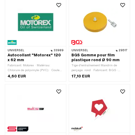
Universel · Transferfolie: Non
UNIVERSEL
33989
UNIVERSEL
29517
Autocollant "Motorex" 120
BGS Gomme pour film
x 62 mm
plastique rond Ø 90 mm
Fabricant: Motorex · Matériau:
Tige d'entraînement Mandrin de
Chlorure de polyvinyle (PVC) · Couleur:
perçage: rond · Fabricant: BGS ·
blanc · Couleur: jaune · Couleur: vert ·
Matériau: Caoutchouc · Diamètre: 90
4,60 EUR
17,10 EUR
Largeur: 120 mm · Hauteur: 62 mm ·
mm · Hauteur: 15 mm · Nombre de
Surface: brillant · Composition du
composants: 2 pcs · Champ
verso: Colle · Transferfolie: Non
d'application: Accessoires d'atelier