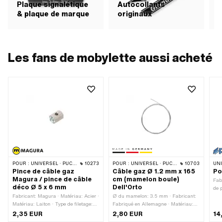
Plaque signalétique
Autocollants
& plaque de marque
originaux
A
Les fans de mobylette aussi acheté
POUR :
UNIVERSEL · PUCH · SACHS · PONY / CILO (BÊTA 521 & 512) · PIAGGIO · ZÜNDAPP BELMONDO · TOMOS
10273
POUR :
UNIVERSEL · PUCH · SACHS · PONY / CILO (BÊTA 521 & 512) · PIAGGIO · TOMOS · CILO · HERCULES
10703
UN
Pince de câble gaz
Câble gaz Ø 1.2 mm x 165
Po
Magura / pince de câble
cm (mamelon boule)
Fab
déco Ø 5 x 6 mm
Dell'Orto
de 
Fabricant: Magura · Matériau: Acier ·
Ø du mamelon: 3.5 mm · Fabricant:
mm 
Matériau: Laiton · Type de filetage:
Fabriqué en Allemagne · Matériau:
Com
M4x0.7 (filetage standard) · Ø
Acier · Ø du toron: 1.2 mm · Forme
d'ut
2,35 EUR
2,80 EUR
14
extérieur: 5 mm · Ø passage de
du mamelon: Boule · Surface:
Tra