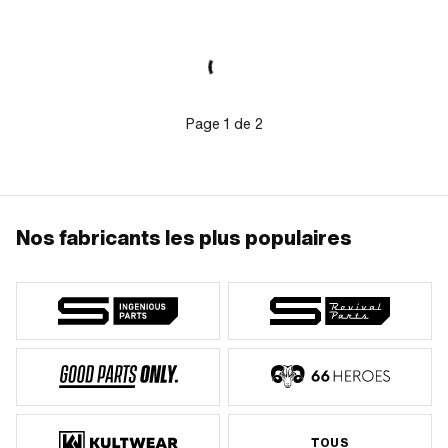
Entraînement: Six pans extérieurs ·
Type de filetage: FG25.4 (1" 24G) ·
Hauteur: 14 mm · Profondeur du
filetage: 12 mm · Clé de serrage: 30
mm
Page
1
de
2
Nos fabricants les plus populaires
TOUS