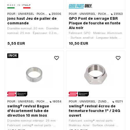
POUR :
UNIVERSEL · PUCH · SACHS · PONY / CILO (BÊTA 521 & 512) · PIAGGIO · ZÜNDAPP BELMONDO · TOMOS
25006
POUR :
UNIVERSEL · PUCH · SACHS · PONY / CILO (BÊTA 521 & 512) · PIAGGIO
23563
jonc haut Jeu de palier de
GPO Pont de serrage EBR
commande
Plaque de fourche en fonte
Alu noir
Diamètre nominal: 20 mm · Diamètre
nominal: 25 mm · Épaisseur: 0.3 mm ·
Fabricant: GPO · Matériau: Aluminium
Hauteur: 13.6 mm · Fabricant:
· Surface: anodisé · Longueur totale: 47
Fabriqué en Italie · Matériau: Acier ·
mm · Couleur: noir · Diamètre de
5,55 EUR
10,50 EUR
Surface: galvanisé bleu
serrage: 22 mm · Ø trou de fixation:
6.4 mm · Largeur: 17 mm · Hauteur:
INOX
20.4 mm · Nombre de points de
fixation: 2 pcs · Distance entre les
trous: 30 mm
POUR :
UNIVERSEL · PUCH · SACHS · PONY / CILO (BÊTA 521 & 512) · ZÜNDAPP BELMONDO
18054
POUR :
UNIVERSEL · ZÜNDAPP BELMONDO
15271
swiing® revival Bague
swiing® revival écrou de
d'écartement tube de
fermeture fourche 1" / 24G
direction 10 mm Inox
ouvert
Diamètre nominal intérieur: 26 mm ·
Fabricant: swiing® revival parts ·
Fabricant: swiing® revival parts ·
Matériau: Acier · Surface: chromé ·
Matériau: Acier chromé (couramment
Diamètre nominal (filetage): 25.4 mm ·