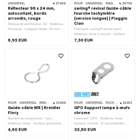
UNIVERSEL
27466
POUR :
UNIVERSEL · PIAGGIO
36756
Réflecteur 96 x 24 mm,
swiing® revival Guide-câble
autocollant, bords
fourche tachymètre
arrondis, rouge
(version longue) | Piaggio
Ciao
Marque de certification: E4 · Matériau:
Plastique · Longueur totale: 96 mm ·
Fabricant: swiing® revival parts ·
Couleur: rouge · Largeur: 24 mm ·
Matériau: Acier à ressort · Surface:
Nombre de points de fixation: 1 pcs ·
inoxydable · Surface: électropoli ·
6,95 EUR
7,30 EUR
Type de fixation: coller
Nombre de composants: 1 pcs · Ø trou
de fixation: 6.2 mm · Piaggio numéro
OEM: 560588
POUR :
UNIVERSEL · KREIDLER
33499
POUR :
UNIVERSEL · PUCH · SACHS
22453
Guide-câble M8 | Kreidler
GPO Support lampe à œufs
Flory
chrome
Nombre de composants: 1 pcs ·
Fabricant: GPO · Matériau: Acier ·
Matériau: Acier · Surface: galvanisé
Surface: chromé · Ø raccordement
bleu · Ø trou de fixation: 8.5 mm ·
extérieur: 26.7 mm · Largeur du
4,60 EUR
32,80 EUR
Champ d'application: Original ·
logement: 10.2 mm
Champ d'application: Standard · Puch