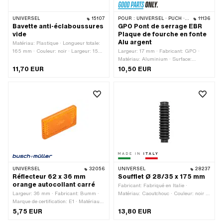
UNIVERSEL
15107
POUR :
UNIVERSEL · PUCH · SACHS · PONY / CILO (BÊTA 521 & 512) · PIAGGIO
11136
Bavette anti-éclaboussures
GPO Pont de serrage EBR
vide
Plaque de fourche en fonte
Alu argent
Matériau: Plastique · Longueur totale:
165 mm · Couleur: noir · Largeur: 150
Largeur: 17 mm · Fabricant: GPO ·
mm · Nombre de points de fixation: 3
Matériau: Aluminium · Surface:
pcs · Type de fixation: vis et écrous
anodisé · Couleur: argent · Longueur
11,70 EUR
10,50 EUR
totale: 47 mm · Diamètre de serrage:
22 mm · Hauteur: 20.4 mm · Ø trou de
fixation: 6.4 mm · Nombre de points de
fixation: 2 pcs · Distance entre les
trous: 30 mm
UNIVERSEL
32056
UNIVERSEL
28237
Réflecteur 62 x 36 mm
Soufflet Ø 28/35 x 175 mm
orange autocollant carré
Fabricant: Fabriqué en Italie ·
Largeur: 36 mm · Fabricant: Bumm ·
Matériau: Caoutchouc · Couleur: noir ·
Marque de certification: E1 · Matériau:
Ø intérieur: 28 mm · Ø intérieur 2: 35
Plastique · Longueur totale: 62 mm ·
mm · Longueur totale: 175 mm
5,75 EUR
13,80 EUR
Hauteur: 9 mm