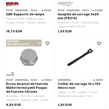
POUR :
UNIVERSEL · PUCH · SACHS · PONY / CILO (BÊTA 521 & 512) · PIAGGIO · ZÜNDAPP BELMONDO · TOMOS
12093
POUR :
UNIVERSEL · PUCH · SACHS · PONY / CILO (BÊTA 521 & 512)
20683
EBR Supports de lampe
Goupille de serrage 5x26
mm (P8214)
Fabricant: EBR · Matériau: Acier ·
Surface: chromé · Couleur: Chrome · Ø
Ø extérieur: 5 mm · Fabricant: Pony ·
montants: 28 mm · Longueur totale: 112
Longueur totale: 26 mm
mm
18,70 EUR
1,05 EUR
MODÉRÉ
DÉCONTRACTÉ
POUR :
UNIVERSEL · PUCH · SACHS · TOMOS
10394
UNIVERSEL
33012
Écrou de pivot de fourche
Collier de serrage 12 x 150
M26x1 fermé petit Plaque
Velcro noir
de fourche Chrome
Largeur: 12 mm · Largeur: 20 mm ·
Ø extérieur: 28.6 mm · Fabricant:
Nombre de composants: 1 pcs ·
Quenching · Matériau: Acier · Surface:
Matériau: Plastique · Surface: nervuré ·
chromé · Type d'écrou: Écrou borgne ·
Couleur: noir · Longueur totale: 150
8,85 EUR
1,20 EUR
Entraînement: Six pans extérieurs ·
mm · Hauteur: 0.9 mm · Champ