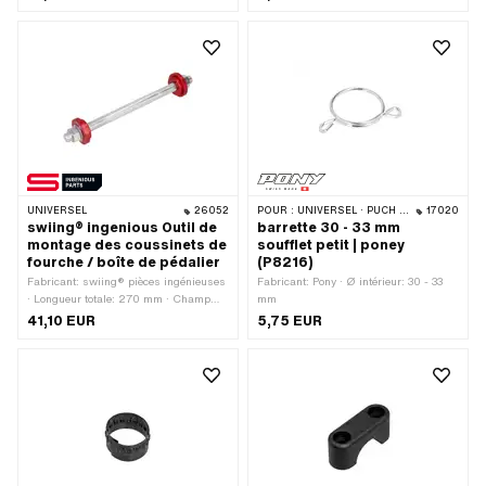
(couramment appelé Nirosta) · Ø
intérieur: 26.2 mm · Longueur totale: 5
mm
UNIVERSEL
26052
POUR :
UNIVERSEL · PUCH · SACHS · PONY / CILO (BÊTA 521 & 512)
17020
swiing® ingenious Outil de
barrette 30 - 33 mm
montage des coussinets de
soufflet petit | poney
fourche / boîte de pédalier
(P8216)
Fabricant: swiing® pièces ingénieuses
Fabricant: Pony · Ø intérieur: 30 - 33
· Longueur totale: 270 mm · Champ
mm
d'application: Outils spéciaux
41,10 EUR
5,75 EUR