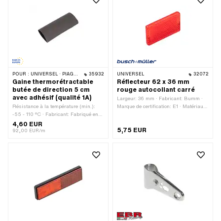
2 pcs · Distance entre les trous: 30
mm
POUR :
UNIVERSEL · PIAGGIO
35932
UNIVERSEL
32072
Gaine thermorétractable
Réflecteur 62 x 36 mm
butée de direction 5 cm
rouge autocollant carré
avec adhésif (qualité 1A)
Largeur: 36 mm · Fabricant: Bumm ·
Résistance à la température (min.):
Marque de certification: E1 · Matériau:
-55 - 110 °C · Fabricant: Fabriqué en
Plastique · Couleur: rouge · Longueur
Europe · Nombre de composants: 1 pcs
totale: 62 mm · Hauteur: 7 mm
4,60 EUR
5,75 EUR
· Matériau: Caoutchouc · Diamètre: 16
92,00 EUR/m
mm · Couleur: noir · Longueur totale:
50 mm