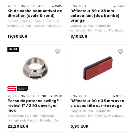
POUR :
UNIVERSEL · PUCH · SACHS · PONY / CILO (BÊTA 521 & 512)
15127
UNIVERSEL
33575
Kit de cache pour antivol de
Réflecteur 89 x 35 mm
direction (ovale & rond)
autocollant (dos bombé)
orange
Surface: chromé · Largeur: 18 mm · Ø
extérieur: 21 mm · Longueur totale: 37
Largeur: 35 mm · Marque de
mm
certification: E4 · Matériau: Plastique ·
Couleur: orange · Longueur totale: 85
19,90 EUR
8,10 EUR
mm · Type de fixation: coller · Hauteur:
12.5 mm · Nombre de points de
INOX
fixation: 1 pcs
POUR :
UNIVERSEL · ZÜNDAPP BELMONDO
32785
UNIVERSEL
33568
Écrou de potence swiing®
Réflecteur 90 x 35 mm avec
revival 1" / 24G ouvert, en
vis sans tête carrée rouge
inox
Largeur: 35 mm · Marque de
Ø extérieur: 36.5 mm · Fabricant:
certification: E4 · Matériau: Plastique ·
swiing® revival parts · Matériau: Acier
Couleur: rouge · Longueur totale: 90
chromé (couramment appelé Nirosta) ·
mm · Type de fixation: Connecteur ·
22,20 EUR
6,95 EUR
Surface: poli · Ø intérieur: 22.1 mm ·
Nombre de points de fixation: 1 pcs