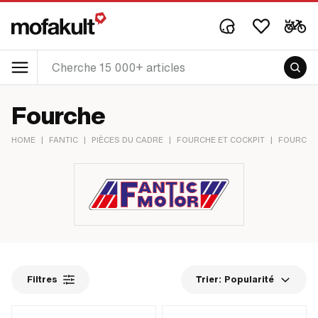
Fourche
HOME
|
FANTIC
|
PIÈCES DU CADRE
|
FOURCHE ET COCKPIT
|
FOURCHE
Filtres
Trier:
Popularité