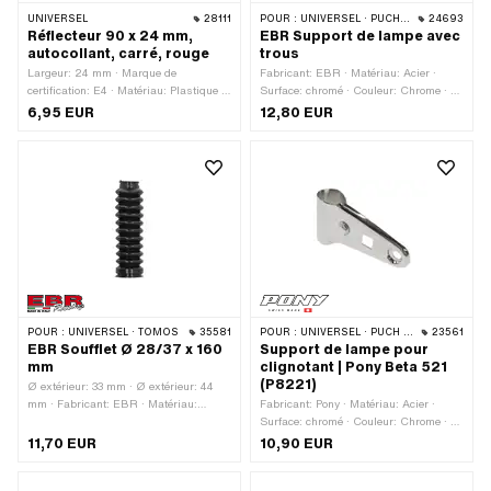
UNIVERSEL
28111
POUR :
UNIVERSEL · PUCH · SACHS · PONY / CILO (BÊTA 521 & 512) · PIAGGIO · ZÜNDAPP BELMONDO · TOMOS
24693
Réflecteur 90 x 24 mm,
EBR Support de lampe avec
autocollant, carré, rouge
trous
Largeur: 24 mm · Marque de
Fabricant: EBR · Matériau: Acier ·
certification: E4 · Matériau: Plastique ·
Surface: chromé · Couleur: Chrome · Ø
Couleur: rouge · Longueur totale: 90
montants: 28 mm · Longueur totale: 115
6,95 EUR
12,80 EUR
mm · Type de fixation: coller · Nombre
mm
de points de fixation: 1 pcs
POUR :
UNIVERSEL · TOMOS
35581
POUR :
UNIVERSEL · PUCH · SACHS · PONY / CILO (BÊTA 521 & 512) · PIAGGIO · ZÜNDAPP BELMONDO · TOMOS
23561
EBR Soufflet Ø 28/37 x 160
Support de lampe pour
mm
clignotant | Pony Beta 521
(P8221)
Ø extérieur: 33 mm · Ø extérieur: 44
mm · Fabricant: EBR · Matériau:
Fabricant: Pony · Matériau: Acier ·
Caoutchouc · Couleur: noir · Ø
Surface: chromé · Couleur: Chrome · Ø
intérieur: 28 mm · Ø intérieur 2: 37
montants: 28 mm · Longueur totale: 112
11,70 EUR
10,90 EUR
mm · Longueur totale: 160 mm
mm