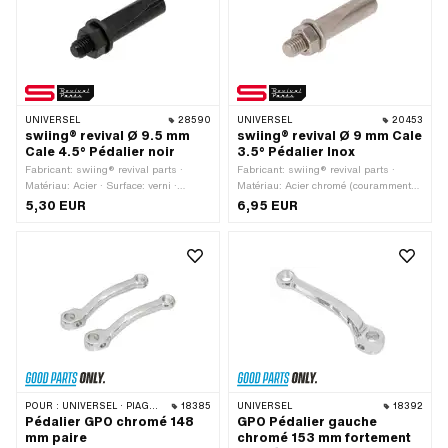
UNIVERSEL
28590
UNIVERSEL
20453
swiing® revival Ø 9.5 mm
swiing® revival Ø 9 mm Cale
Cale 4.5° Pédalier noir
3.5° Pédalier Inox
Fabricant: swiing® revival parts ·
Fabricant: swiing® revival parts ·
Matériau: Acier · Surface: verni ·
Matériau: Acier chromé (couramment
Couleur: noir · Type de filetage: M7x1
appelé Nirosta) · Type de filetage:
5,30 EUR
6,95 EUR
(filetage standard) · Ø extérieur: 9.5
M7x1 (filetage standard) · Ø extérieur:
mm · Longueur totale: 43 mm · Angle
9 mm · Longueur totale: 44 mm · Angle
de la cale de manivelle: 4.5°
de la cale de manivelle: 3.5°
POUR :
UNIVERSEL · PIAGGIO
18385
UNIVERSEL
18392
Pédalier GPO chromé 148
GPO Pédalier gauche
mm paire
chromé 153 mm fortement