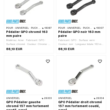
POUR :
UNIVERSEL · PUCH · SACHS · PIAGGIO · ZÜNDAPP BELMONDO · TOMOS
18387
POUR :
UNIVERSEL · PUCH · SACHS · PIAGGIO · ZÜNDAPP BELMONDO · TOMOS
19007
Pédalier GPO chromé 163
Pédalier GPO noir 163 mm
mm paire
paire
Matériau: Acier · Fabricant: GPO ·
Fabricant: GPO · Surface: verni ·
Surface: chromé · Couleur: Chrome ·
Couleur: noir · Longueur totale: 163 mm
Longueur de manivelle (centre à
· Longueur de manivelle (centre à
88,10 EUR
88,10 EUR
centre): 137 mm · Ø Cale de pédalage:
centre): 137 mm · Ø Cale de pédalage:
9.5 mm · Type de filetage: FG14.3
9.5 mm · Coude (décalage): 24 mm
(9/16" 20G) · Longueur totale: 163
mm · Coude (décalage): 24 mm
UNIVERSEL
26333
UNIVERSEL
26334
GPO Pédalier gauche
GPO Pédalier droit chromé
chromé 157 mm fortement
157 mm fortement coudé,