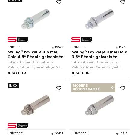
UNIVERSEL
19544
UNIVERSEL
15770
swiing® revival Ø 9.5 mm
swiing® revival Ø 9 mm Cale
Cale 4.5° Pédale galvanisée
3.5° Pédale galvanisée
Fabricant: swiing® revival parts ·
Fabricant: swiing® revival parts ·
Matériau: Acier · Type de filetage: M7x1
Matériau: Acier · Couleur: argent ·
(filetage standard) · Couleur: argent ·
Surface: galvanisé bleu · Longueur
4,60 EUR
4,60 EUR
Ø extérieur: 9.5 mm · Surface:
totale: 43 mm · Ø extérieur: 9 mm ·
galvanisé bleu · Angle de la cale de
Type de filetage: M7x1 (filetage
INOX
MODÉRÉ
manivelle: 4.5° · Longueur totale: 43
standard) · Angle de la cale de
DÉCONTRACTÉ
mm
manivelle: 3.5°
UNIVERSEL
20452
UNIVERSEL
10218