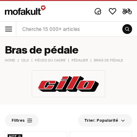
Bras de pédale
HOME
|
CILO
|
PIÈCES DU CADRE
|
PÉDALIER
|
BRAS DE PÉDALE
Filtres
Trier:
Popularité
HOT