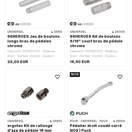
UNIVERSEL
25155
UNIVERSEL
26039
66HEROES Jeu de boulons
66HEROES Kit de boulons
longs bras de pédales
9/16" court bras de pédale
chrome
chrome
Fabricant: 66HEROES · Matériau:
Fabricant: 66HEROES · Matériau:
Acier · Surface: chromé · Couleur:
Acier · Surface: chromé · Couleur:
Chrome · Entraînement: Hexagone
Chrome · Entraînement: Hexagone
22,00 EUR
19,90 EUR
extérieur · Clé de serrage: 14 mm ·
extérieur · Type de filetage: FG14.3
Longueur totale: 71 mm · Ø extérieur:
(9/16" 20G) · Clé de serrage: 13 mm ·
NOS
15.6 mm · Réflecteurs: Non
Longueur totale: 39 mm · Ø extérieur:
15.9 mm · Réflecteurs: Non
UNIVERSEL
32850
POUR :
UNIVERSEL · PUCH
28124
ergotec Kit de rallonge
Pédalier droit coudé carré
d'axe de pédale 18 mm
NOS | Puch