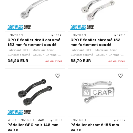
UNIVERSEL
18391
UNIVERSEL
19310
GPO Pédalier droit chromé
GPO Pédalier chromé 153
153 mm fortement coudé
mm fortement coudé
Fabricant: GPO · Matériau: Acier ·
Fabricant: GPO · Matériau: Acier ·
Surface: chromé · Couleur: Chrome ·
Surface: chromé · Couleur: Chrome ·
Longueur totale: 153 mm · Longueur de
Longueur de manivelle (centre à
35,20 EUR
58,70 EUR
Pas en stock
Pas en stock
manivelle (centre à centre): 123 mm · Ø
centre): 123 mm · Ø Cale de pédalage:
Cale de pédalage: 9.5 mm · Ø de l'axe
9.5 mm · Ø de l'axe de pédalage: 16
de pédalage: 16 mm · Coude
mm · Coude (décalage): 40 mm · Type
(décalage): 40 mm · Type de filetage:
de filetage: FG14.3 (9/16" 20G) ·
FG14.3 (9/16" 20G)
Longueur totale: 153 mm
POUR :
UNIVERSEL · PIAGGIO
18386
UNIVERSEL
21589
Pédalier GPO noir 148 mm
Pédalier chromé 155 mm
paire
paire