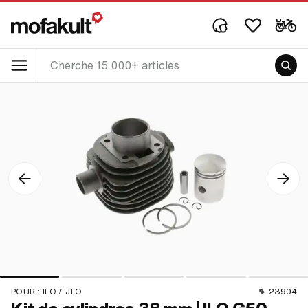
POUR :
ILO / JLO
23904