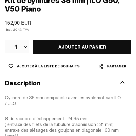
Kit de cylindres 38 mm | ILO G50,
V50 Piano
152,90 EUR
Incl. 20 % TVA
1
AJOUTER AU PANIER
AJOUTER À LA LISTE DE SOUHAITS
PARTAGER
Description
Cylindre de 38 mm compatible avec les cyclomoteurs ILO
/ JLO.
Ø du raccord d'échappement : 24,85 mm
; entraxe des filets de la tubulure d'admission : 31 mm;
entraxe des alésages des goujons en diagonale : 60 mm
(carré)