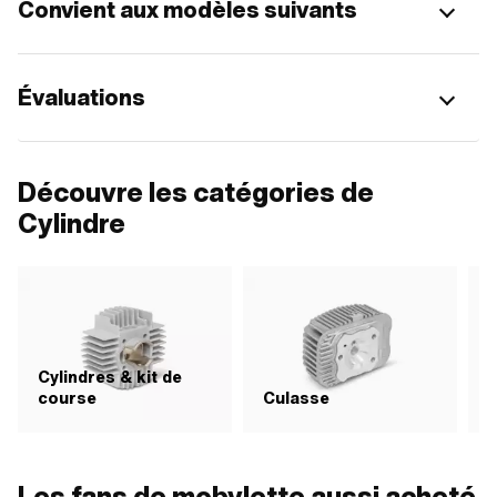
Convient aux modèles suivants
Évaluations
Découvre les catégories de
Cylindre
Cylindres & kit de
course
Culasse
P
Les fans de mobylette aussi acheté