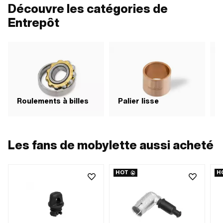
Découvre les catégories de
Entrepôt
a
Roulements à billes
Palier lisse
r
Les fans de mobylette aussi acheté
HOT
H