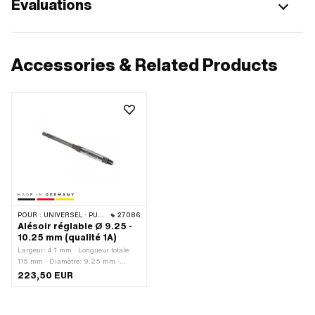
Évaluations
Accessories & Related Products
POUR :
UNIVERSEL · PUCH · PIAGGIO · TOMOS
27086
Alésoir réglable Ø 9.25 -
10.25 mm (qualité 1A)
Largeur: 4.1 mm · Longueur totale:
115 mm · Diamètre: 9.25 mm ·
Fabricant: Fabriqué en Allemagne ·
223,50 EUR
Champ d'application: Outils
spéciaux