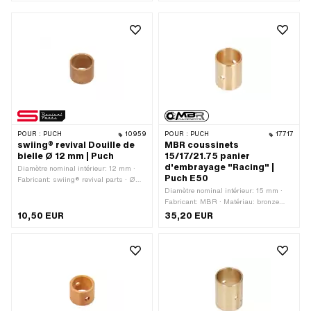
mm
mm · Hauteur totale: 19 mm
POUR :
PUCH
10959
POUR :
PUCH
17717
swiing® revival Douille de
MBR coussinets
bielle Ø 12 mm | Puch
15/17/21.75 panier
d'embrayage "Racing" |
Diamètre nominal intérieur: 12 mm ·
Puch E50
Fabricant: swiing® revival parts · Ø
extérieur: 14 mm · Ø intérieur: 12 mm ·
Diamètre nominal intérieur: 15 mm ·
Hauteur totale: 12 mm
Fabricant: MBR · Matériau: bronze
spécial pour paliers · Ø extérieur: 17
10,50 EUR
35,20 EUR
mm · Ø intérieur: 15 mm · Hauteur
totale: 21.8 mm