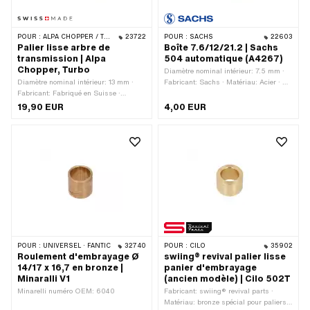
POUR :
ALPA CHOPPER / TURBO
23722
POUR :
SACHS
22603
Palier lisse arbre de
Boîte 7.6/12/21.2 | Sachs
transmission | Alpa
504 automatique (A4267)
Chopper, Turbo
Diamètre nominal intérieur: 7.5 mm ·
Diamètre nominal intérieur: 13 mm ·
Fabricant: Sachs · Matériau: Acier · Ø
Fabricant: Fabriqué en Suisse ·
intérieur: 7.6 mm · Surface: trempé
Matériau: Laiton · Ø extérieur: 17 mm ·
19,90 EUR
4,00 EUR
Ø intérieur: 13 mm · Ø collerette: 21.2
mm · Hauteur totale: 13.1 mm
POUR :
UNIVERSEL · FANTIC
32740
POUR :
CILO
35902
Roulement d'embrayage Ø
swiing® revival palier lisse
14/17 x 16,7 en bronze |
panier d'embrayage
Minaralli V1
(ancien modèle) | Cilo 502T
Minarelli numéro OEM: 6040
Fabricant: swiing® revival parts ·
Matériau: bronze spécial pour paliers ·