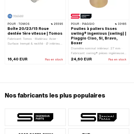
POUR :
TOMOS
25595
POUR :
PIAGGIO
33185
Boîte 20/23/15 Roue
Poulies à paliers lisses
dentée 1ère vitesse | Tomos
swiing® ingenious (swiing) |
Piaggio Ciao, SI, Bravo,
Fabricant: Tomos · Matériau: Acier ·
Boxer
Surface: trempé & rectifié · Ø intérieur:
20 mm · Diamètre nominal intérieur:
Diamètre nominal intérieur: 27 mm ·
20 mm · Ø extérieur: 23 mm · Hauteur
Fabricant: swiing® pièces ingénieuses
totale: 15 mm · Tomos numéro OEM:
· Matériau: bronze spécial pour paliers
16,40 EUR
24,60 EUR
Pas en stock
Pas en stock
035600
· Ø extérieur: 31 mm · Ø intérieur:
27.05 mm · Hauteur totale: 26.5 mm
Nos fabricants les plus populaires