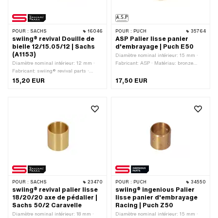
POUR :
SACHS
16046
POUR :
PUCH
35764
swiing® revival Douille de
ASP Palier lisse panier
bielle 12/15.05/12 | Sachs
d'embrayage | Puch E50
(A1153)
Diamètre nominal intérieur: 15 mm ·
Diamètre nominal intérieur: 12 mm ·
Fabricant: ASP · Matériau: bronze
Fabricant: swiing® revival parts ·
spécial pour paliers · Ø extérieur: 17
Matériau: bronze spécial pour paliers ·
mm · Ø intérieur: 15 mm · Hauteur
15,20 EUR
17,50 EUR
Ø extérieur: 15.05 mm · Ø intérieur: 12
totale: 21.8 mm · Puch numéro OEM:
mm · Hauteur totale: 12 mm · Pony
349.1.12.011.1 · Puch numéro OEM:
numéro OEM: A1153 · Sachs N° OEM:
349.2.12.011.1
0232 038 015
POUR :
SACHS
23470
POUR :
PUCH
34550
swiing® revival palier lisse
swiing® ingenious Palier
18/20/20 axe de pédalier |
lisse panier d'embrayage
Sachs 50/2 Caravelle
Racing | Puch Z50
Diamètre nominal intérieur: 18 mm ·
Diamètre nominal intérieur: 15 mm ·