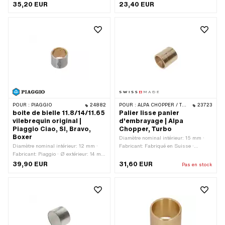
Ø extérieur: 22 mm · Ø intérieur: 15
35,20 EUR
23,40 EUR
mm · Hauteur totale: 15.2 mm
POUR :
PIAGGIO
24882
POUR :
ALPA CHOPPER / TURBO
23723
boite de bielle 11.8/14/11.65
Palier lisse panier
vilebrequin original |
d'embrayage | Alpa
Piaggio Ciao, SI, Bravo,
Chopper, Turbo
Boxer
Diamètre nominal intérieur: 15 mm ·
Diamètre nominal intérieur: 12 mm ·
Fabricant: Fabriqué en Suisse ·
Fabricant: Piaggio · Ø extérieur: 14 mm
Matériau: Laiton · Ø extérieur: 17.95
· Ø intérieur: 11.8 mm · Hauteur totale:
mm · Ø intérieur: 15 mm · Hauteur
39,90 EUR
31,60 EUR
Pas en stock
11.65 mm
totale: 19.05 mm