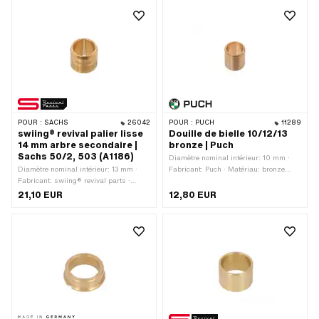
14.75 mm · Champ d'application:
Original · Champ d'application:
Performance · Champ d'application:
Racing · Champ d'application: Tuning
· Pony numéro OEM: A1178 · Pony
numéro OEM: A1180 · Sachs N° OEM:
0232 141 000
POUR :
SACHS
26042
POUR :
PUCH
11289
swiing® revival palier lisse
Douille de bielle 10/12/13
14 mm arbre secondaire |
bronze | Puch
Sachs 50/2, 503 (A1186)
Diamètre nominal intérieur: 10 mm ·
Diamètre nominal intérieur: 13 mm ·
Fabricant: Puch · Matériau: bronze
Fabricant: swiing® revival parts ·
spécial pour paliers · Ø extérieur: 12
Matériau: bronze spécial pour paliers ·
mm · Ø intérieur: 10 mm · Hauteur
21,10 EUR
12,80 EUR
Ø extérieur: 16 mm · Ø intérieur: 13
totale: 13 mm
mm · Hauteur totale: 14 mm · Pony
numéro OEM: A1186 · Sachs N° OEM:
0232 153 001