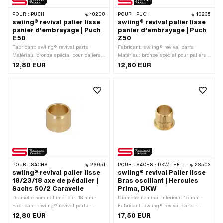
POUR :
PUCH
10208
POUR :
PUCH
10235
swiing® revival palier lisse
swiing® revival palier lisse
panier d'embrayage | Puch
panier d'embrayage | Puch
E50
Z50
Fabricant: swiing® revival parts ·
Fabricant: swiing® revival parts ·
Matériau: bronze spécial pour paliers ·
Matériau: bronze spécial pour paliers ·
Ø intérieur: 15 mm · Diamètre nominal
Ø intérieur: 15 mm · Diamètre nominal
12,80 EUR
12,80 EUR
intérieur: 15 mm · Ø extérieur: 17 mm ·
intérieur: 15 mm · Ø extérieur: 17 mm ·
Hauteur totale: 21.75 mm
Hauteur totale: 16.2 mm
POUR :
SACHS
26051
POUR :
SACHS · DKW · HERCULES
28503
swiing® revival palier lisse
swiing® revival Palier lisse
18/23/18 axe de pédalier |
Bras oscillant | Hercules
Sachs 50/2 Caravelle
Prima, DKW
Diamètre nominal intérieur: 18 mm ·
Diamètre nominal intérieur: 15 mm ·
Fabricant: swiing® revival parts ·
Fabricant: swiing® revival parts ·
Matériau: Laiton · Ø extérieur: 23 mm ·
Matériau: bronze spécial pour paliers ·
12,80 EUR
17,50 EUR
Ø intérieur: 18 mm · Hauteur totale: 18
Ø extérieur: 18 mm · Ø intérieur: 15