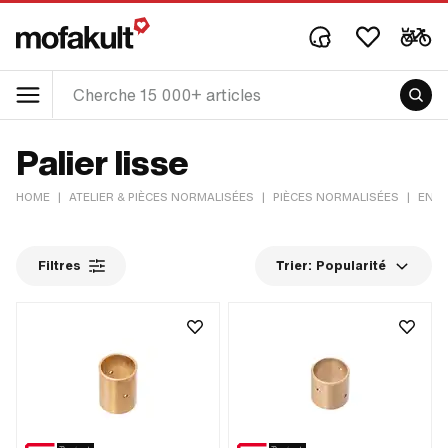
Palier lisse
HOME
|
ATELIER & PIÈCES NORMALISÉES
|
PIÈCES NORMALISÉES
|
ENT
Filtres
Trier:
Popularité