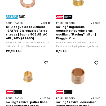
POUR :
SACHS
33241
POUR :
PIAGGIO
26613
GPO bague de roulement
swiing® ingenious
19/27/6.2 bronze boîte de
coussinet fourche bras
vitesse | Sachs 503 AB, AC,
oscillant "Racing" laiton |
ABL, ADV (A4495)
Piaggio Ciao
Fabricant: GPO · Matériau: Bronze · Ø
Diamètre nominal intérieur: 13 mm ·
intérieur: 19 mm · Diamètre nominal
Fabricant: swiing® pièces ingénieuses
intérieur: 19 mm · Ø extérieur: 27 mm ·
· Matériau: Laiton · Ø extérieur: 16 mm
22,20 EUR
8,10 EUR
Hauteur totale: 6.2 mm · Pony numéro
· Ø intérieur: 13 mm · Ø collerette: 22
OEM: A4495
mm · Hauteur totale: 12 mm
POUR :
SACHS
24766
POUR :
PIAGGIO
22444
swiing® revival palier lisse
swiing® revival coussinet