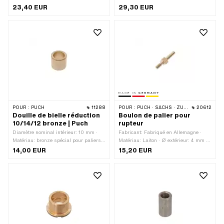
& rectifié · Ø collerette: 22 mm ·
11.7 mm · Diamètre nominal intérieur:
23,40 EUR
29,30 EUR
Hauteur totale: 9 mm · Pony numéro
12 mm · Ø extérieur: 16 mm · Hauteur
OEM: A4220 · Sachs N° OEM: 0232
totale: 20 mm · Pony numéro OEM:
155 001
A1172 · Sachs N° OEM: 0232 132 000
POUR :
PUCH
11288
POUR :
PUCH · SACHS · ZÜNDAPP BELMONDO · ZÜNDAPP
20612
Douille de bielle réduction
Boulon de palier pour
10/14/12 bronze | Puch
rupteur
Diamètre nominal intérieur: 10 mm ·
Fabricant: Fabriqué en Allemagne ·
Matériau: bronze spécial pour paliers ·
Matériau: Laiton · Ø extérieur: 4 mm ·
Ø extérieur: 14 mm · Ø intérieur: 10
Longueur d'axe: 13 mm · Hauteur
14,00 EUR
15,20 EUR
mm · Hauteur totale: 12 mm
totale: 27.3 mm