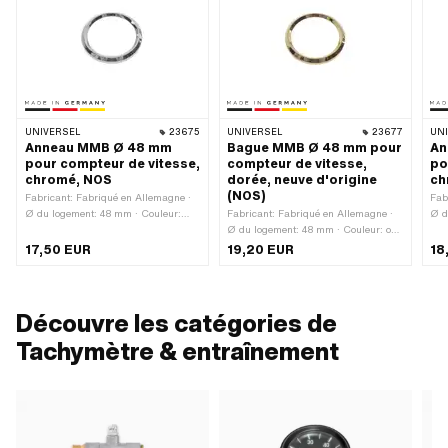
UNIVERSEL
23675
UNIVERSEL
23677
UN
Anneau MMB Ø 48 mm
Bague MMB Ø 48 mm pour
An
pour compteur de vitesse,
compteur de vitesse,
po
chromé, NOS
dorée, neuve d'origine
ch
(NOS)
Fabricant: Fabriqué en Allemagne ·
Fab
Ø du logement: 48 mm · Couleur:
Fabricant: Fabriqué en Allemagne ·
Ø d
Chrome · Ø extérieur: 52.3 mm · Ø
Ø du logement: 48 mm · Couleur: or ·
Chr
intérieur: 41.5 mm · Surface: chromé
Ø extérieur: 52.3 mm · Ø intérieur:
int
17,50 EUR
19,20 EUR
18
· Hauteur totale: 5 mm
41.5 mm · Hauteur totale: 5 mm
· H
Découvre les catégories de
Tachymètre & entraînement