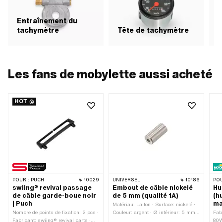
Entraînement du
tachymètre
Tête de tachymètre
A
Les fans de mobylette aussi acheté
HOT
POUR :
PUCH
10029
UNIVERSEL
10186
POU
swiing® revival passage
Embout de câble nickelé
Hu
de câble garde-boue noir
de 5 mm (qualité 1A)
(h
| Puch
ma
Matériau: Laiton · Surface: nickelé ·
Nombre de points de fixation: 2 pcs ·
Couleur: argent · Ø intérieur: 5 mm ·
Fab
Fabricant: swiing® revival parts ·
Ø extérieur: 5.5 mm · Ø passage de
80W