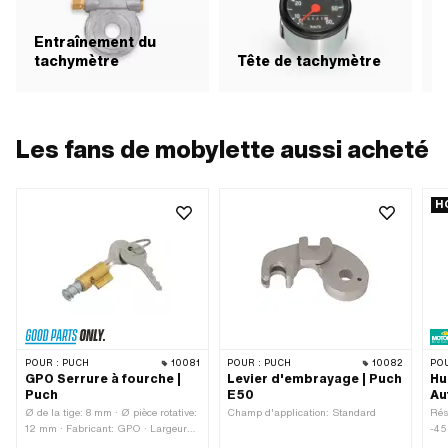
Entraînement du
tachymètre
Tête de tachymètre
A
Les fans de mobylette aussi acheté
H
POUR :
PUCH
10081
POUR :
PUCH
10082
POU
GPO Serrure à fourche |
Levier d'embrayage | Puch
Hu
Puch
E50
Au
Ø de la tige: 8 mm · Ø pièce rotative:
Champ d'application: Standard
Rés
12 mm · Fabricant: GPO · Largeur
-45
de la gâche: 4.1 mm · Longueur de la
Con