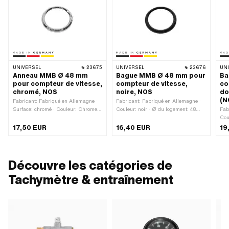
UNIVERSEL
23675
UNIVERSEL
23676
UN
Anneau MMB Ø 48 mm
Bague MMB Ø 48 mm pour
Ba
pour compteur de vitesse,
compteur de vitesse,
co
chromé, NOS
noire, NOS
do
(N
Fabricant: Fabriqué en Allemagne ·
Fabricant: Fabriqué en Allemagne ·
Surface: chromé · Couleur: Chrome ·
Couleur: noir · Ø du logement: 48
Fab
Ø du logement: 48 mm · Ø extérieur:
mm · Ø extérieur: 52.3 mm · Ø
Cou
52.3 mm · Ø intérieur: 41.5 mm ·
intérieur: 41.5 mm · Hauteur totale: 5
Ø e
17,50 EUR
16,40 EUR
19
Hauteur totale: 5 mm
mm
41.
Découvre les catégories de
Tachymètre & entraînement