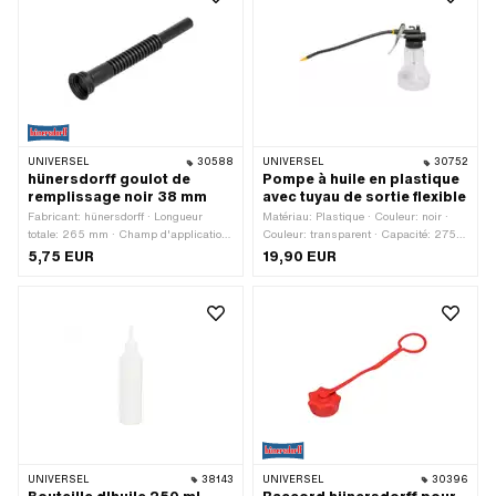
UNIVERSEL
30588
UNIVERSEL
30752
hünersdorff goulot de
Pompe à huile en plastique
remplissage noir 38 mm
avec tuyau de sortie flexible
Fabricant: hünersdorff · Longueur
Matériau: Plastique · Couleur: noir ·
totale: 265 mm · Champ d'application:
Couleur: transparent · Capacité: 275
Accessoires d'atelier
ml · Surface: bruts · Champ
5,75 EUR
19,90 EUR
d'application: Accessoires d'atelier
UNIVERSEL
38143
UNIVERSEL
30396