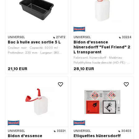
publique
UNIVERSEL
27472
UNIVERSEL
33224
Bac à huile avec sortie 5 L
Bidon d'essence
hünersdorff "Fuel Friend" 2
Couleur: noir · Capacité: 5000 ml ·
L transparent
Profondeur: 230 mm · Largeur: 380
mm · Hauteur: 120 mm · Champ
Fabricant: hünersdorff · Matériau:
d'application: Accessoires d'atelier
Polyéthylène haute densité (HD-PE) ·
Couleur: transparent · Largeur: 125
21,10 EUR
28,10 EUR
mm · Hauteur: 235 mm · Hauteur: 275
mm · Capacité: 2000 ml · Affichage
des mesures: Litres · Surface: bruts ·
Profondeur: 67 mm · Champ
d'application: Intervention sur la voie
publique
UNIVERSEL
33221
UNIVERSEL
30403
Bidon d'essence
Etiquettes hünersdorff