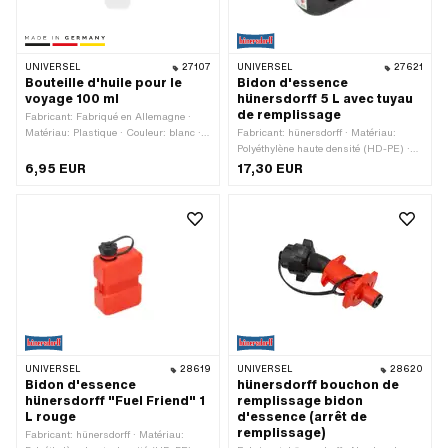
UNIVERSEL
27107
UNIVERSEL
27621
Bouteille d'huile pour le
Bidon d'essence
voyage 100 ml
hünersdorff 5 L avec tuyau
de remplissage
Fabricant: Fabriqué en Allemagne ·
Matériau: Plastique · Couleur: blanc ·
Fabricant: hünersdorff · Matériau:
Capacité: 100 ml · Champ
Polyéthylène haute densité (HD-PE) ·
d'application: Accessoires d'atelier
Surface: bruts · Couleur: noir ·
6,95 EUR
17,30 EUR
Capacité: 5000 ml · Affichage des
mesures: Litres · Profondeur: 150 mm ·
Largeur: 260 mm · Hauteur: 250 mm
· Champ d'application: Accessoires
d'atelier
UNIVERSEL
28619
UNIVERSEL
28620
Bidon d'essence
hünersdorff bouchon de
hünersdorff "Fuel Friend" 1
remplissage bidon
L rouge
d'essence (arrêt de
remplissage)
Fabricant: hünersdorff · Matériau: