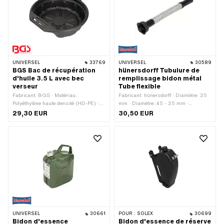
UNIVERSEL
33769
UNIVERSEL
30589
BGS Bac de récupération
hünersdorff Tubulure de
d'huile 3.5 L avec bec
remplissage bidon métal
verseur
Tube flexible
Fabricant: BGS · Matériau:
Fabricant: hünersdorff · Diamètre: 25
Polyéthylène haute densité (HD-PE) ·
mm · Diamètre: 45 - 25 mm ·
Capacité: 3500 ml · Hauteur: 90 mm ·
Longueur totale: 310 mm · Nombre de
29,30 EUR
30,50 EUR
Diamètre: 330 mm · Couleur: noir
composants: 1 pcs · Champ
d'application: Standard
UNIVERSEL
30661
POUR :
SOLEX
30699
Bidon d'essence
Bidon d'essence de réserve