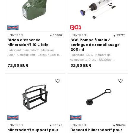
UNIVERSEL
30662
UNIVERSEL
39723
Bidon d'essence
BGS Pompe à main /
hünersdorff 10 L tôle
seringue de remplissage
200 ml
Fabricant: hünersdorff · Matériau:
Acier · Couleur: vert · Largeur: 350 mm
Fabricant: BGS · Nombre de
· Hauteur: 280 mm · Capacité: 10000
composants: 3 pcs · Matériau:
ml · Affichage des mesures: Litres ·
Plastique · Ø intérieur: 4 - 6.3 mm ·
72,80 EUR
32,80 EUR
Surface: verni · Profondeur: 160 mm ·
Diamètre: 46 mm · Ø extérieur: 5.9 -
Champ d'application: Standard
7.9 mm · Longueur totale: 290 - 820
mm · Champ d'application:
Accessoires d'atelier
UNIVERSEL
30696
UNIVERSEL
30404
hünersdorff support pour
Raccord hünersdorff pour