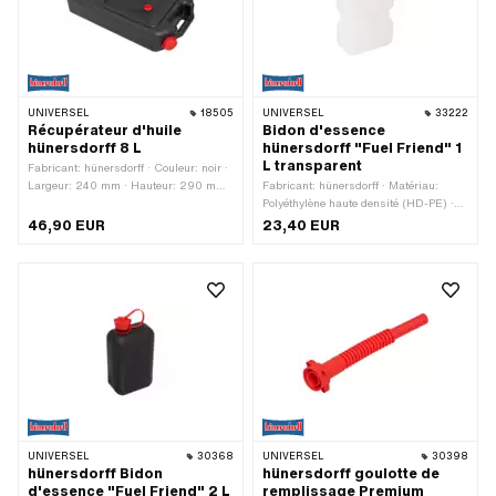
UNIVERSEL
18505
UNIVERSEL
33222
Récupérateur d'huile
Bidon d'essence
hünersdorff 8 L
hünersdorff "Fuel Friend" 1
L transparent
Fabricant: hünersdorff · Couleur: noir ·
Largeur: 240 mm · Hauteur: 290 mm ·
Fabricant: hünersdorff · Matériau:
Capacité: 8000 ml · Profondeur: 100
Polyéthylène haute densité (HD-PE) ·
mm · Champ d'application:
Couleur: transparent · Largeur: 125
46,90 EUR
23,40 EUR
Accessoires d'atelier
mm · Hauteur: 170 mm · Hauteur: 210
mm · Capacité: 1000 ml · Affichage
des mesures: Litres · Surface: bruts ·
Profondeur: 65 mm · Champ
d'application: Intervention sur la voie
publique
UNIVERSEL
30368
UNIVERSEL
30398
hünersdorff Bidon
hünersdorff goulotte de
d'essence "Fuel Friend" 2 L
remplissage Premium