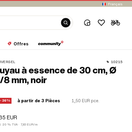
Français
Offres
IVERSEL
10215
uyau à essence de 30 cm, Ø
/8 mm, noir
à partir de 3 Pièces
1,50 EUR
pce.
− 36%
,35 EUR
cl. 20 % TVA
·
7,83 EUR/m