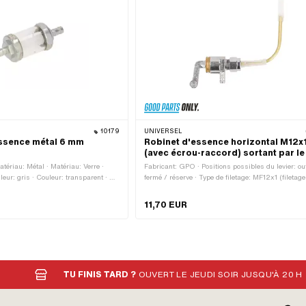
10179
UNIVERSEL
essence métal 6 mm
Robinet d'essence horizontal M12x
(avec écrou-raccord) sortant par le
ériau: Métal · Matériau: Verre ·
Fabricant: GPO · Positions possibles du levier: ou
leur: gris · Couleur: transparent · Ø
fermé / réserve · Type de filetage: MF12x1 (filetage 
 intérieur: 3.45 mm · Type de filtre:
Matériau du levier: Métal · Type de filtre: Filet en
 démontable: Oui · Ø du raccord du
plastique · Type de fixation: Écrou-raccord · Ø du
11,70 EUR
6 mm · Ø du raccord du tuyau
du tuyau d'essence: 6 mm · Sens de montage: hor
ongueur totale: 40 mm · Longueur
· Direction de la sortie: en bas · Forme du tube de 
courbé · Hauteur de la réserve: 70 mm
TU FINIS TARD ?
OUVERT LE JEUDI SOIR JUSQU'À 20 H