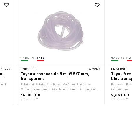
10992
UNIVERSEL
19346
UNIVERSEL
m,
Tuyau à essence de 5 m, Ø 5/7 mm,
Tuyau à es
transparent
bleu trans
ur: 8
Fabricant: Fabriqué en Italie · Matériau: Plastique ·
Fabricant: Fabr
Couleur: transparent · Ø extérieur: 7 mm · Ø intérieur: 5
Couleur: bleu ·
mm · Longueur totale: 5000 mm
Longueur tota
14,00 EUR
2,35 EUR
2,80 EUR/m
7,83 EUR/m