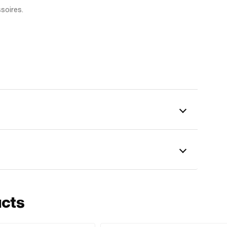
soires.
ucts