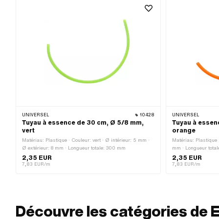
UNIVERSEL
10428
UNIVERSEL
Tuyau à essence de 30 cm, Ø 5/8 mm,
Tuyau à essen
vert
orange
Matériau: Plastique · Couleur: vert · Ø intérieur: 5 mm ·
Matériau: Plastique 
Ø extérieur: 8 mm · Longueur totale: 300 mm
mm · Longueur total
2,35 EUR
2,35 EUR
7,83 EUR/m
7,83 EUR/m
Découvre les catégories de 