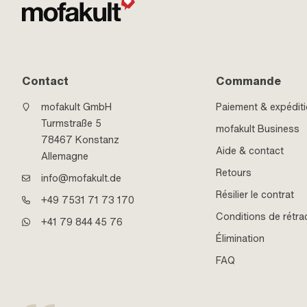
Contact
Commande
mofakult GmbH
Paiement & expédit
Turmstraße 5
mofakult Business
78467 Konstanz
Aide & contact
Allemagne
Retours
info@mofakult.de
Résilier le contrat
+49 7531 71 73 170
Conditions de rétra
+41 79 844 45 76
Élimination
FAQ