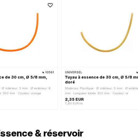
10561
UNIVERSEL
ce de 30 cm, Ø 5/8 mm,
Tuyau à essence de 30 cm, Ø 5/8 m
doré
· Ø intérieur: 5 mm · Ø extérieur: 8
Matériau: Plastique · Ø intérieur: 5 mm · Ø extérie
e: 300 mm · Couleur: orange
mm · Longueur totale: 300 mm · Couleur: or
2,35 EUR
7,83 EUR/m
Essence & réservoir