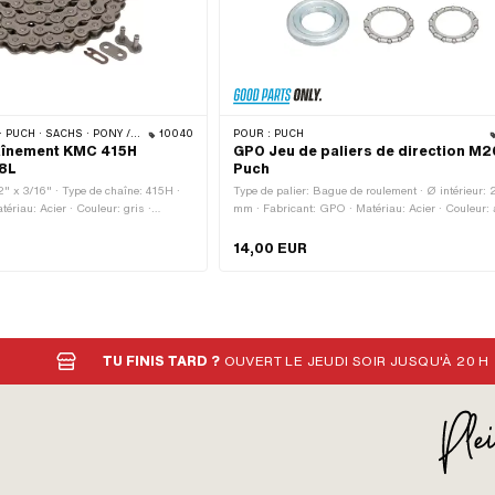
TA 521 & 512) · ZÜNDAPP BELMONDO · TOMOS · BYE BIKE · ALPA CHOPPER / TURBO · CILO
10040
POUR :
PUCH
aînement KMC 415H
GPO Jeu de paliers de direction M26
28L
Puch
2" x 3/16" · Type de chaîne: 415H ·
Type de palier: Bague de roulement · Ø intérieur: 
ériau: Acier · Couleur: gris ·
mm · Fabricant: GPO · Matériau: Acier · Couleur: 
 128 pcs · Circonférence de
Surface: galvanisé bleu · Ø logement cadre: 31 m
· Type de cadenas à chaîne:
extérieur: 41 mm · Type de filetage: MF26x1 (fileta
14,00 EUR
 Surface: nu / huilé · Ø du trou: 4
3.94 mm
TU FINIS TARD ?
OUVERT LE JEUDI SOIR JUSQU'À 20 H