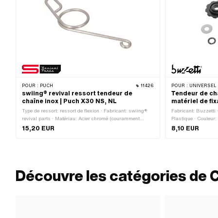
POUR :
PUCH
11426
POUR :
UNIVERSEL · PUCH ·
swiing® revival ressort tendeur de
Tendeur de cha
chaîne inox | Puch X30 NS, NL
matériel de fi
Type de ressort: ressort de flexion · Fabricant: swiing®
Fabricant: Buzzetti 
revival parts · Matériau: Acier chromé (couramment
Plastique · Couleur: 
appelé Nirosta) · Puch numéro OEM: 349.1.28.525.1
du rouleau de chaîne
15,20 EUR
8,10 EUR
la chaîne: 10.3 mm ·
mm · Largeur intéri
dents: 10 pcs · Type
· Nombre de points de
6.3 mm
Découvre les catégories de 