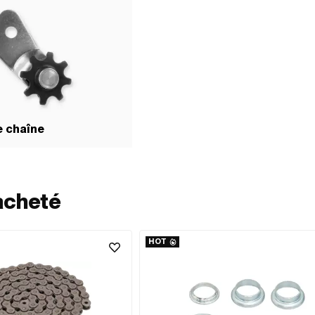
e chaîne
acheté
HOT