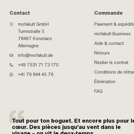
Contact
Commande
mofakult GmbH
Paiement & expédit
Turmstraße 5
mofakult Business
78467 Konstanz
Aide & contact
Allemagne
Retours
info@mofakult.de
Résilier le contrat
+49 7531 71 73 170
Conditions de rétra
+41 79 844 45 76
Élimination
FAQ
Tout pour ton boguet. Et encore plus pour l
cœur. Des pièces jusqu’au vent dans le
visage – on vit le deux-temps.