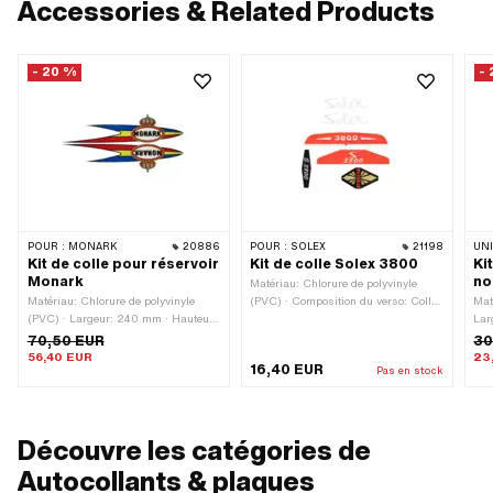
Accessories & Related Products
- 20 %
-
POUR :
MONARK
20886
POUR :
SOLEX
21198
UN
Kit de colle pour réservoir
Kit de colle Solex 3800
Ki
Monark
no
Matériau: Chlorure de polyvinyle
Matériau: Chlorure de polyvinyle
(PVC) · Composition du verso: Colle
Mat
(PVC) · Largeur: 240 mm · Hauteur:
· Lieu d'utilisation: Cadre (+
Lar
60 mm · Composition du verso:
réservoir) · Transferfolie: Non
· C
70,50 EUR
30
Colle · Lieu d'utilisation: Réservoir
d'ut
56,40 EUR
23
16,40 EUR
(+ cadre) · Transferfolie: Non
Tra
Pas en stock
Découvre les catégories de
Autocollants & plaques