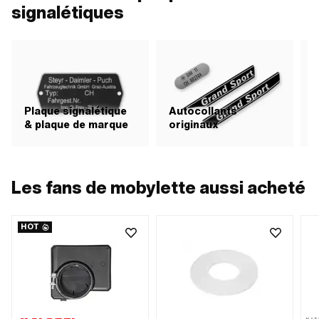
signalétiques
Plaque signalétique
Autocollants
& plaque de marque
originaux
A
Les fans de mobylette aussi acheté
HOT