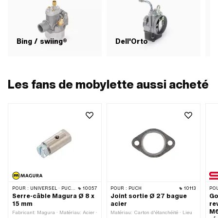
Bing / swiing®
Dell'Orto
Les fans de mobylette aussi acheté
POUR :
UNIVERSEL · PUCH · SACHS
10057
POUR :
PUCH
10113
POU
Serre-câble Magura Ø 8 x
Joint sortie Ø 27 bague
Go
15 mm
acier
re
M6
Fabricant: Magura · Matériau: Acier ·
Matériau: Carton d'étanchéité · Lieu