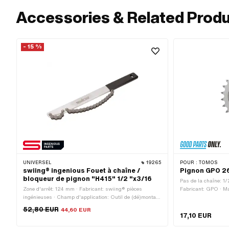
Accessories & Related Prod
- 15 %
UNIVERSEL
19265
POUR :
TOMOS
swiing® ingenious Fouet à chaîne /
Pignon GPO 26
bloqueur de pignon "H415" 1/2 "x3/16
Pas de la chaîne: 1/
Zone d'arrêt: 124 mm · Fabricant: swiing® pièces
Fabricant: GPO · Mat
ingénieuses · Champ d'application: Outil de (dé)montage
bleu · Type de loge
· Matériau: Acier · Surface: caoutchouté · Surface:
pcs · Épaisseur tot
52,80 EUR
44,60 EUR
galvanisé bleu · Longueur totale: 380 mm
intérieur: 28.5 mm
17,10 EUR