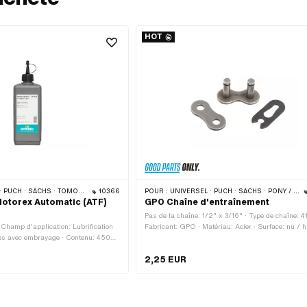
HOT
H · SACHS · TOMOS · BYE BIKE
10366
POUR :
UNIVERSEL · PUCH · SACHS · PONY / CILO (BÊTA 521 & 512) · ZÜNDAPP BELMONDO · TOMOS · BYE BIKE
Motorex Automatic (ATF)
GPO Chaîne d'entraînement
Pas de la chaîne: 1/2" x 3/16" · Type de chaîne: 4
 Champ d'application: Lubrification
Fabricant: GPO · Matériau: Acier · Surface: nu / hu
sses avec embrayage · Contenu: 450
Couleur: gris · Nombre de maillons: 1 pcs · Type d
ission: Automate · Résistance à la
cadenas à chaîne: Fermeture à ressort · Ø du trou
2,25 EUR
 -45 - 200 °C · Pony numéro OEM:
mm · Ø de la tige: 3.98 mm
OEM: 0263 014 002