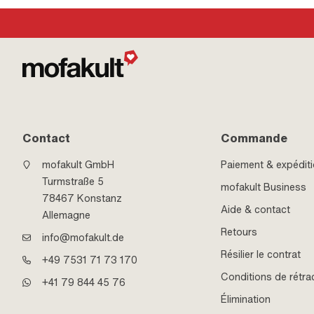
Contact
Commande
mofakult GmbH
Paiement & expédit
Turmstraße 5
mofakult Business
78467 Konstanz
Aide & contact
Allemagne
Retours
info@mofakult.de
Résilier le contrat
+49 7531 71 73 170
Conditions de rétra
+41 79 844 45 76
Élimination