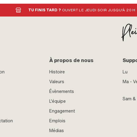
TU FINIS TARD ?
OUVERT LE JEUDI SOIR JUSQU'À 20 H
À propos de nous
Supp
ion
Histoire
Lu
Valeurs
Ma - V
Évènements
Sam &
L'équipe
Engagement
ctation
Emplois
Médias