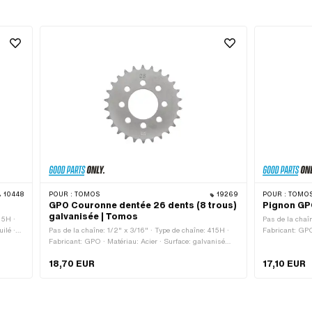
10448
POUR :
TOMOS
19269
POUR :
TOMO
GPO Couronne dentée 26 dents (8 trous)
Pignon GP
galvanisée | Tomos
15H ·
Pas de la chaîn
ilé ·
Pas de la chaîne: 1/2" x 3/16" · Type de chaîne: 415H ·
Fabricant: GPO
e
Fabricant: GPO · Matériau: Acier · Surface: galvanisé
bleu · Type de
: 4.08
bleu · Couleur: argent · Nombre de dents: 26 pcs · Ø
pcs · Épaisseu
18,70 EUR
17,10 EUR
cercle de perçage: 60 mm · Épaisseur: 4.5 mm · Ø
intérieur: 42.6 mm · Ø trou de fixation: 7.5 mm · Nombre
de points de fixation: 8 pcs