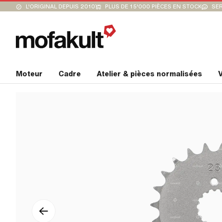
L'ORIGINAL DEPUIS 2010
PLUS DE 15'000 PIÈCES EN STOCK
SER
Moteur
Cadre
Atelier & pièces normalisées
V