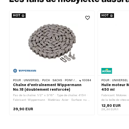
HOT
HOT
POUR :
UNIVERSEL · PUCH · SACHS · PONY / CILO (BÊTA 521 & 512) · ZÜNDAPP BELMONDO · TOMOS · BYE BIKE · CILO
10084
POUR :
UNIVERSEL · PUC
Chaîne d'entraînement Wippermann
Huile moteur 
No.18 (doublement renforcée)
450 ml
Pas de la chaîne: 1/2" x 3/16" · Type de chaîne: 415H ·
Fabricant: Motorex ·
Fabricant: Wippermann · Matériau: Acier · Surface: nu /
de la boîte de vite
huilé · Couleur: gris · Nombre de maillons: 114 pcs ·
ml · Type de transm
12,80 EUR
39,90 EUR
Circonférence de roulement: 1448 mm · Type de cadenas
température (min.):
28,44 EUR/l
à chaîne: Fermeture à ressort · Ø du trou: 4.2 mm · Ø de
A2080 · Sachs N° 
la tige: 4.15 mm