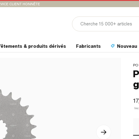
VICE CLIENT HONNÊTE
êtements & produits dérivés
Fabricants
Nouveau
PO
P
g
17
In