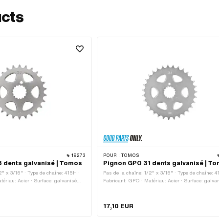
ucts
19273
POUR :
TOMOS
 dents galvanisé | Tomos
Pignon GPO 31 dents galvanisé | T
2" x 3/16" · Type de chaîne: 415H ·
Pas de la chaîne: 1/2" x 3/16" · Type de chaîne: 4
ériau: Acier · Surface: galvanisé
Fabricant: GPO · Matériau: Acier · Surface: galva
ment: Denture · Nombre de dents: 26
bleu · Type de logement: Denture · Nombre de dent
ale: 4.5 mm · Ø intérieur: 25 mm · Ø
pcs
 · Tomos numéro OEM: 209078
17,10 EUR