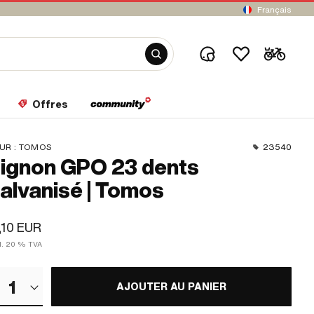
Français
Offres
UR :
TOMOS
23540
ignon GPO 23 dents
alvanisé | Tomos
,10 EUR
cl. 20 % TVA
1
AJOUTER AU PANIER