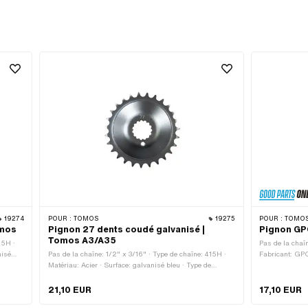
19274
POUR :
TOMOS
19275
POUR :
TOMO
omos
Pignon 27 dents coudé galvanisé |
Pignon GP
Tomos A3/A35
15H ·
Pas de la chaîn
nisé
Pas de la chaîne: 1/2" x 3/16" · Type de chaîne: 415H ·
Fabricant: GPO
s: 31
Matériau: Acier · Surface: galvanisé bleu · Type de
bleu · Type de
logement: Denture · Nombre de dents: 27 pcs · Coude
pcs · Épaisseu
(décalage): 12 mm
21,10 EUR
17,10 EUR