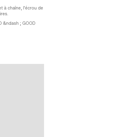
t à chaîne, l'écrou de
ires.
PO &ndash ; GOOD