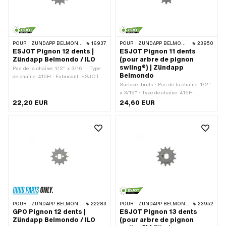
POUR :
ZÜNDAPP BELMONDO · ILO / JLO
16937
POUR :
ZÜNDAPP BELMONDO · ZÜNDAPP
23950
ESJOT Pignon 12 dents |
ESJOT Pignon 11 dents
Zündapp Belmondo / ILO
(pour arbre de pignon
swiing®) | Zündapp
Pas de la chaîne: 1/2" x 3/16" · Type
Belmondo
de chaîne: 415H · Fabricant: ESJOT ·
Matériau: Acier · Surface: bruts · Type
Surface: bruts · Pas de la chaîne: 1/2"
de logement: Ø15 x SW10 · Nombre de
x 3/16" · Type de chaîne: 415H ·
dents: 12 pcs
Fabricant: ESJOT · Matériau: Acier ·
22,20 EUR
24,60 EUR
Nombre de dents: 11 pcs · Type de
logement: Ø14.8 x SW12 · Épaisseur
totale: 6.88 mm
POUR :
ZÜNDAPP BELMONDO · ILO / JLO · ZÜNDAPP
22283
POUR :
ZÜNDAPP BELMONDO · ZÜNDAPP
23952
GPO Pignon 12 dents |
ESJOT Pignon 13 dents
Zündapp Belmondo / ILO
(pour arbre de pignon