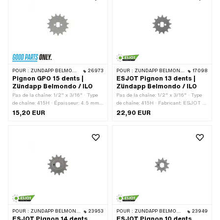
POUR :
ZÜNDAPP BELMONDO · ILO / JLO · ZÜNDAPP
26973
POUR :
ZÜNDAPP BELMONDO · ILO / JLO
17098
Pignon GPO 15 dents |
ESJOT Pignon 13 dents |
Zündapp Belmondo / ILO
Zündapp Belmondo / ILO
Pas de la chaîne: 1/2" x 3/16" · Type
Pas de la chaîne: 1/2" x 3/16" · Type
de chaîne: 415H · Épaisseur: 4.5 mm ·
de chaîne: 415H · Fabricant: ESJOT ·
Fabricant: GPO · Matériau: Acier ·
Matériau: Acier · Surface: bruts · Type
15,20 EUR
22,90 EUR
Surface: sablé · Type de logement: Ø15
de logement: Ø15 x SW10 · Nombre de
x SW10 · Nombre de dents: 15 pcs
dents: 13 pcs
POUR :
ZÜNDAPP BELMONDO · ZÜNDAPP
23953
POUR :
ZÜNDAPP BELMONDO · ZÜNDAPP
23949
ESJOT Pignon 14 dents
ESJOT Pignon 10 dents