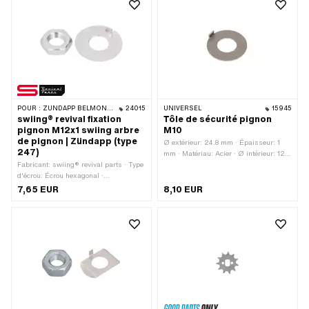
POUR :
ZÜNDAPP BELMONDO · ZÜNDAPP
24015
UNIVERSEL
15945
swiing® revival fixation
Tôle de sécurité pignon
pignon M12x1 swiing arbre
M10
de pignon | Zündapp (type
Ø extérieur: 24.8 mm · Épaisseur: 1
247)
mm · Matériau: Acier · Ø intérieur: 12
Fabricant: swiing® revival parts · Type
mm · Nombre de lobes: 1 pcs · Taille
d'écrou: Écrou hexagonal ·
du filetage: M10 · Diamètre nominal
Entraînement: Six pans extérieurs ·
(filetage): 10 mm
7,65 EUR
8,10 EUR
Type de filetage: MF12x1 (filetage fin) ·
Diamètre nominal (filetage): 12 mm ·
Clé de serrage: 19 mm