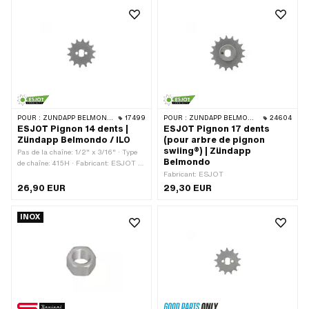
totale: 6.88 mm
totale: 6.88 mm
POUR :
ZÜNDAPP BELMONDO · ILO / JLO
17499
POUR :
ZÜNDAPP BELMONDO · ZÜNDAPP
24604
ESJOT Pignon 14 dents |
ESJOT Pignon 17 dents
Zündapp Belmondo / ILO
(pour arbre de pignon
swiing®) | Zündapp
Pas de la chaîne: 1/2" x 3/16" · Type
Belmondo
de chaîne: 415H · Fabricant: ESJOT ·
Matériau: Acier · Surface: sablé · Type
Fabricant: ESJOT
de logement: Ø15 x SW10 · Nombre de
26,90 EUR
29,30 EUR
dents: 14 pcs
INOX