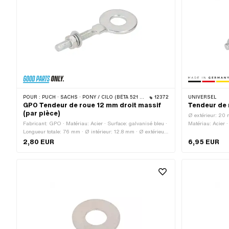
POUR :
PUCH · SACHS · PONY / CILO (BÊTA 521 & 512) · ZÜNDAPP BELMONDO · BYE BIKE
12372
UNIVERSEL
GPO Tendeur de roue 12 mm droit massif
Tendeur de 
(par pièce)
Ø extérieur: 20 
Fabricant: GPO · Matériau: Acier · Surface: galvanisé bleu ·
Matériau: Acier ·
Longueur totale: 76 mm · Ø intérieur: 12.8 mm · Ø extérieur:
mm · Longueur to
30 mm · Type de filetage: M6x1 (filetage standard) ·
(filetage standa
2,80 EUR
6,95 EUR
Longueur du filetage: 31.5 mm