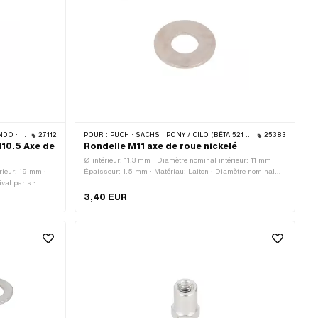
· CILO
27112
POUR :
PUCH · SACHS · PONY / CILO (BÊTA 521 & 512) · ZÜNDAPP BELMONDO · TOMOS
25383
M10.5 Axe de
Rondelle M11 axe de roue nickelé
Ø intérieur: 11.3 mm · Diamètre nominal intérieur: 11 mm ·
rieur: 19 mm ·
Épaisseur: 1.5 mm · Matériau: Laiton · Diamètre nominal
val parts ·
(filetage): 11 mm · Surface: nickelé · Ø extérieur: 24.7 mm ·
 Nirosta) · Ø
Taille du filetage: M11
3,40 EUR
.5 · Diamètre