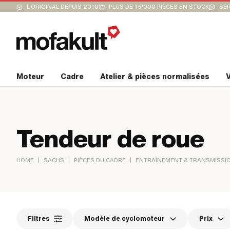
L'ORIGINAL DEPUIS 2010
PLUS DE 15'000 PIÈCES EN STOCK
SER
Moteur
Cadre
Atelier & pièces normalisées
V
Tendeur de roue
|
|
|
HOME
SACHS
PIÈCES DU CADRE
ENTRAÎNEMENT & TRANSMISSI
Filtres
Modèle de cyclomoteur
Prix