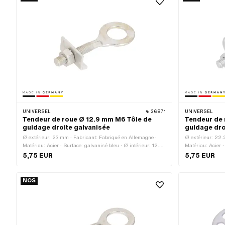
UNIVERSEL
36871
UNIVERSEL
Tendeur de roue Ø 12.9 mm M6 Tôle de
Tendeur de 
guidage droite galvanisée
guidage dro
Ø extérieur: 23 mm · Fabricant: Fabriqué en Allemagne ·
Ø extérieur: 22.
Matériau: Acier · Surface: galvanisé bleu · Ø intérieur: 12.9
Matériau: Acier ·
mm · Longueur totale: 61.7 mm · Type de filetage: M6x1
mm · Longueur to
5,75 EUR
5,75 EUR
(filetage standard) · Longueur du filetage: 27.6 mm
(filetage standa
NOS