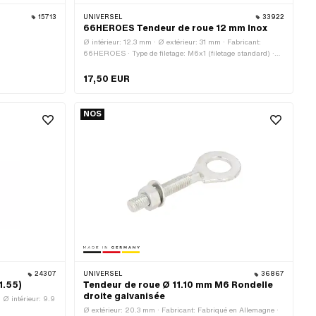
15713
UNIVERSEL
33922
66HEROES Tendeur de roue 12 mm Inox
Ø intérieur: 12.3 mm · Ø extérieur: 31 mm · Fabricant:
66HEROES · Type de filetage: M6x1 (filetage standard) ·
Longueur du filetage: 42 mm · Longueur totale: 44.7 mm ·
Matériau: Acier chromé (couramment appelé Nirosta) ·
17,50 EUR
Surface: poli
NOS
24307
UNIVERSEL
36867
1.55)
Tendeur de roue Ø 11.10 mm M6 Rondelle
droite galvanisée
 Ø intérieur: 9.9
Ø extérieur: 20.3 mm · Fabricant: Fabriqué en Allemagne ·