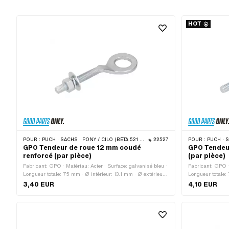
HOT
POUR :
PUCH · SACHS · PONY / CILO (BÊTA 521 & 512) · ZÜNDAPP BELMONDO · BYE BIKE
22527
POUR :
PUCH · SACHS
GPO Tendeur de roue 12 mm coudé
GPO Tendeu
renforcé (par pièce)
(par pièce)
Fabricant: GPO · Matériau: Acier · Surface: galvanisé bleu ·
Fabricant: GPO ·
Longueur totale: 75 mm · Ø intérieur: 13.1 mm · Ø extérieur:
Longueur totale: 
23.7 mm · Type de filetage: M6x1 (filetage standard) ·
23 mm · Type de 
3,40 EUR
4,10 EUR
Coude (décalage): 6 mm · Longueur du filetage: 35 mm
(décalage): 6 mm