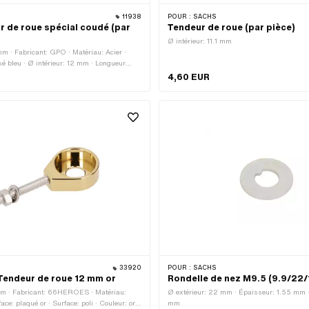
11938
POUR :
SACHS
 de roue spécial coudé (par
Tendeur de roue (par pièce)
Ø intérieur: 11.1 mm
mm · Fabricant: GPO · Matériau: Acier ·
sé bleu · Ø intérieur: 12 mm · Longueur
ype de filetage: M6x1 (filetage standard) ·
4,60 EUR
etage: 36 mm
33920
POUR :
SACHS
endeur de roue 12 mm or
Rondelle de nez M9.5 (9.9/22/
 mm · Fabricant: 66HEROES · Matériau:
Ø extérieur: 22 mm · Épaisseur: 1.55 mm ·
ce: plaqué or · Surface: poli · Couleur: or ·
mm