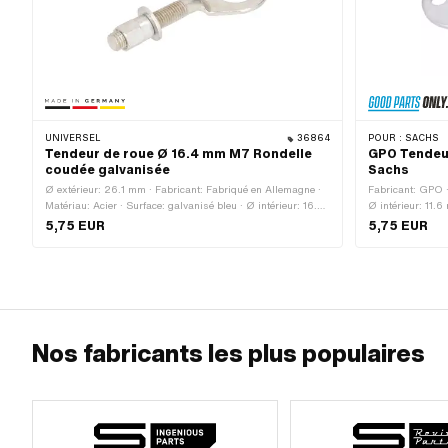
UNIVERSEL
36864
POUR :
SACHS
Tendeur de roue Ø 16.4 mm M7 Rondelle
GPO Tendeur
coudée galvanisée
Sachs
Ø extérieur: 26.1 mm · Fabricant: Fabriqué en Allemagne ·
Fabricant: GPO ·
Matériau: Acier · Surface: galvanisé bleu · Ø intérieur: 16.4
Ø intérieur: 11.
mm · Longueur totale: 70.3 mm · Type de filetage: M7x1
5,75 EUR
5,75 EUR
(filetage standard) · Coude (décalage): 2.5 mm · Longueur
du filetage: 31.6 mm
Nos fabricants les plus populaires