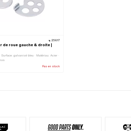
25617
 de roue gauche & droite |
 Surface: galvanisé bleu · Matériau: Acier ·
6 mm
Pas en stock