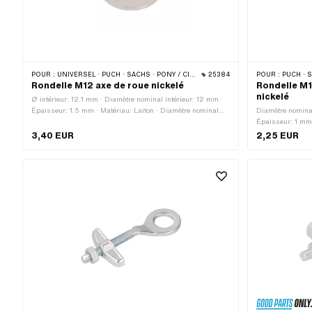
POUR :
UNIVERSEL · PUCH · SACHS · PONY / CILO (BÊTA 521 & 512) · ZÜNDAPP BELMONDO · TOMOS
25384
POUR :
PUCH · S
Rondelle M12 axe de roue nickelé
Rondelle M1
nickelé
Ø intérieur: 12.1 mm · Diamètre nominal intérieur: 12 mm ·
Épaisseur: 1.5 mm · Matériau: Laiton · Diamètre nominal
Diamètre nominal
(filetage): 12 mm · Surface: nickelé · Ø extérieur: 26.8 mm ·
Épaisseur: 1 mm 
Taille du filetage: M12
intérieur: 10.7 m
3,40 EUR
2,25 EUR
nominal (filetag